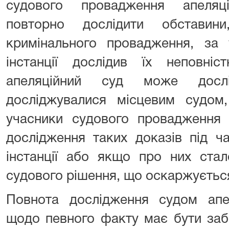
судового провадження апеляц
повторно дослідити обставин
кримінального провадження, за
інстанції дослідив їх неповн
апеляційний суд може досл
досліджувалися місцевим судом
учасники судового провадження 
дослідження таких доказів під ч
інстанції або якщо про них стал
судового рішення, що оскаржуєтьс
Повнота дослідження судом апеля
щодо певного факту має бути заб