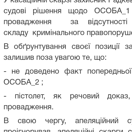
У касаційній скарзі захисник Радке
судові рішення щодо ОСОБА_1 
провадження за відсутності
складу кримінального правопору
В обґрунтування своєї позиції з
залишив поза увагою те, що:
- не доведено факт попереднь
ОСОБА_2 ;
- пістолет, як речовий доказ,
провадження.
В свою чергу, апеляційний с