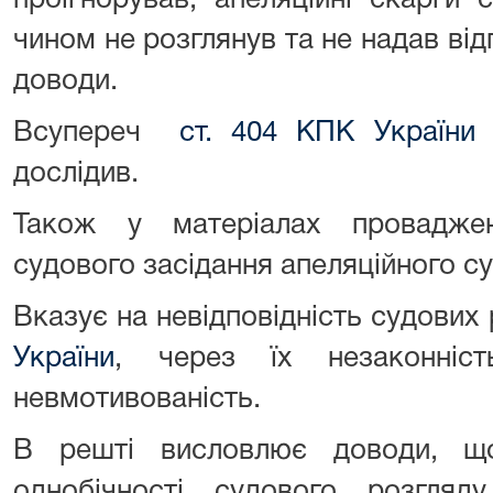
проігнорував, апеляційні скарги
чином не розглянув та не надав від
доводи.
Всупереч
ст. 404 КПК України
п
дослідив.
Також у матеріалах проваджен
судового засідання апеляційного суд
Вказує на невідповідність судови
України
, через їх незаконніст
невмотивованість.
В решті висловлює доводи, що
однобічності судового розгляд