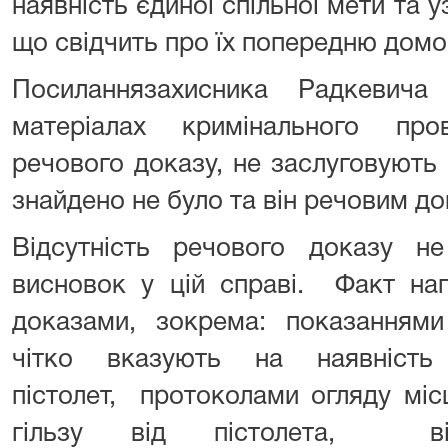
наявність єдиної спільної мети та у
що свідчить про їх попередню домо
Посиланнязахисника Радкевича
матеріалах кримінального про
речового доказу, не заслуговують н
знайдено не було та він речовим д
Відсутність речового доказу 
висновок у цій справі. Факт на
доказами, зокрема: показаннями 
чітко вказують на наявніст
пістолет, протоколами огляду міс
гільзу від пістолета, в