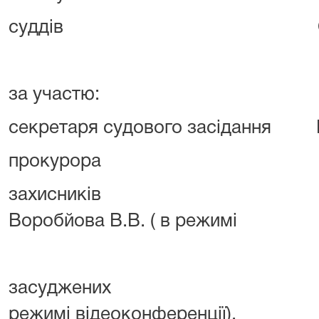
суддів Ємця О.П., 
за участю:
секретаря судового засідання К
прокурора Браїл
захисників Радкев
Воробйова В.В. ( в режимі
відеоко
засуджених ОСОБА_1
режимі відеоконференції),