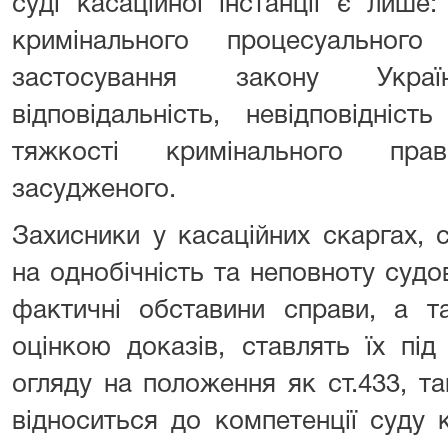
суді касаційної інстанції є лише
кримінального процесуальног
застосування закону Укра
відповідальність, невідповідніс
тяжкості кримінального пра
засудженого.
Захисники у касаційних скаргах, 
на однобічність та неповноту суд
фактичні обставини справи, а т
оцінкою доказів, ставлять їх пі
огляду на положення як ст.433, т
відноситься до компетенції суду к