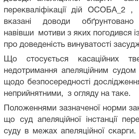
перекваліфікації дій ОСОБА_2 , 
вказані доводи обґрунтовано
навівши мотиви з яких погодився і
про доведеність винуватості засудж
Що стосується касаційних тв
недотримання апеляційним судо
щодо безпосередності дослідженн
неприйнятними, з огляду на таке
Положеннями зазначеної норми зак
що суд апеляційної інстанції пер
суду в межах апеляційної скарги.