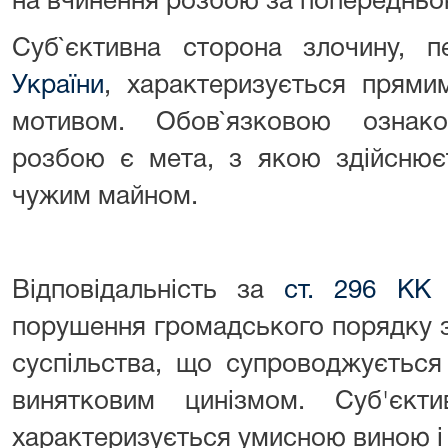
на вчинення розбою за попередньо
Суб`єктивна сторона злочину, 
України
, характеризується прям
мотивом. Обов`язковою ознако
розбою є мета, з якою здійснюєт
чужим майном.
Відповідальність за
ст. 296 КК 
порушення громадського порядку з
суспільства, що супроводжується
винятковим цинізмом. Суб'єкти
характеризується умисною виною і