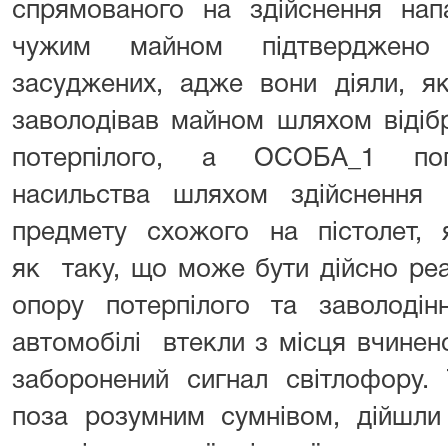
спрямованого на здійснення нап
чужим майном підтверджено 
засуджених, адже вони діяли, я
заволодівав майном шляхом відіб
потерпілого, а ОСОБА_1 пог
насильства шляхом здійснення п
предмету схожого на пістолет, 
як таку, що може бути дійсно реа
опору потерпілого та заволодін
автомобілі втекли з місця вчинен
заборонений сигнал світлофору. 
поза розумним сумнівом, дійшли