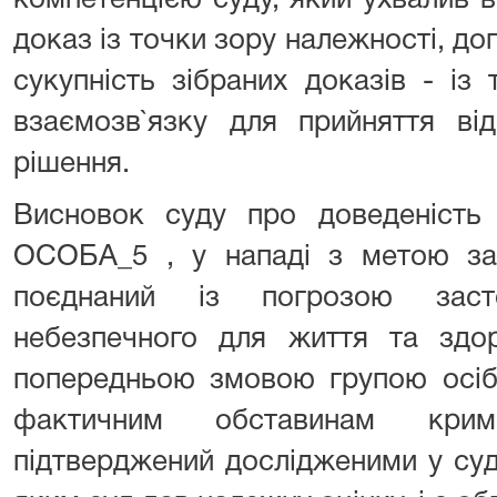
компетенцією суду, який ухвалив 
доказ із точки зору належності, доп
сукупність зібраних доказів - із
взаємозв`язку для прийняття від
рішення.
Висновок суду про доведеність
ОСОБА_5 , у нападі з метою за
поєднаний із погрозою заст
небезпечного для життя та здор
попередньою змовою групою осіб,
фактичним обставинам кримі
підтверджений дослідженими у суд