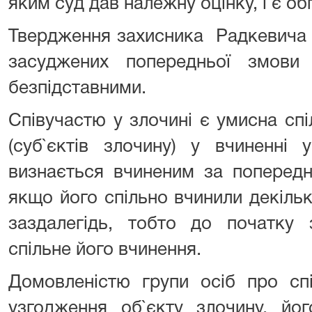
яким суд дав належну оцінку, і є о
Твердження захисника Радкевича В
засуджених попередньої змови
безпідставними.
Співучастю у злочині є умисна спі
(суб`єктів злочину) у вчиненні 
визнається вчиненим за поперед
якщо його спільно вчинили декілька
заздалегідь, тобто до початку 
спільне його вчинення.
Домовленістю групи осіб про сп
узгодження об`єкту злочину, йог