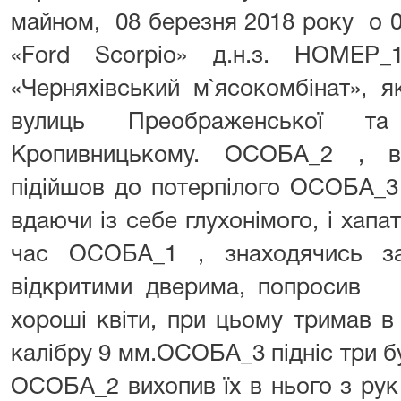
майном, 08 березня 2018 року о 09 
«Ford Scorpio» д.н.з. НОМЕР_
«Черняхівський м`ясокомбінат», 
вулиць Преображенської 
Кропивницькому. ОСОБА_2 , в
підійшов до потерпілого ОСОБА_3
вдаючи із себе глухонімого, і хапа
час ОСОБА_1 , знаходячись за
відкритими дверима, попросив
хороші квіти, при цьому тримав в
калібру 9 мм.ОСОБА_3 підніс три бу
ОСОБА_2 вихопив їх в нього з рук