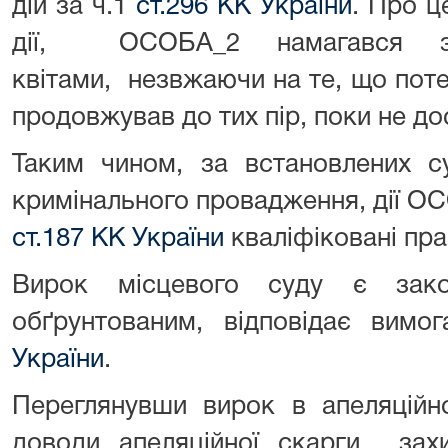
дій за ч.1
ст.296 КК України
. Про ц
дії, ОСОБА_2 намагався з
квітами, незвжаючи на те, що потер
продовжував до тих пір, поки не д
Таким чином, за встановлених с
кримінального провадження, дії 
ст.187 КК України
кваліфіковані пра
Вирок місцевого суду є зако
обґрунтованим, відповідає вим
України
.
Переглянувши вирок в апеляційн
доводи апеляційної скарги захи