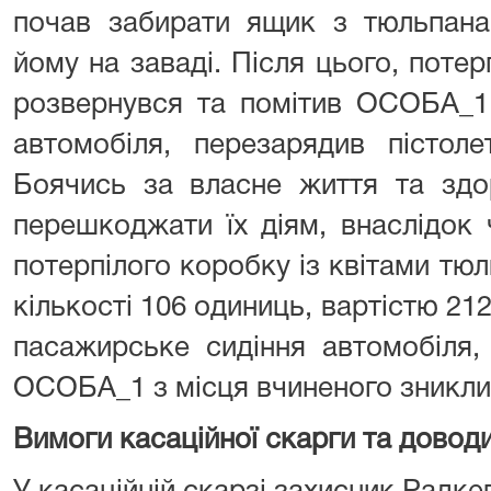
почав забирати ящик з тюльпан
йому на заваді. Після цього, потер
розвернувся та помітив ОСОБА_1
автомобіля, перезарядив пістол
Боячись за власне життя та здо
перешкоджати їх діям, внаслідо
потерпілого коробку із квітами тюл
кількості 106 одиниць, вартістю 2120
пасажирське сидіння автомобіля
ОСОБА_1 з місця вчиненого зникли
Вимоги касаційної скарги та доводи