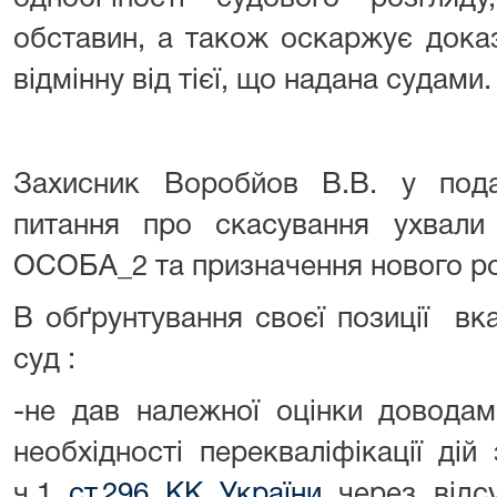
обставин, а також оскаржує доказ
відмінну від тієї, що надана судами.
Захисник Воробйов В.В. у под
питання про скасування ухвали
ОСОБА_2 та призначення нового ро
В обґрунтування своєї позиції вк
суд :
-не дав належної оцінки доводам
необхідності перекваліфікації д
ч.1
ст.296 КК України
через відсу