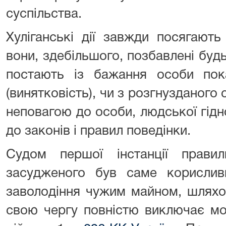
суспільства.
Хуліганські дії завжди посягают
вони, здебільшого, позбавлені будь
постають із бажання особи пок
(винятковість), чи з розгнузданого
неповагою до особи, людської гід
до законів і правил поведінки.
Судом першої інстанції прави
засудженого був саме корисли
заволодіння чужим майном, шляхо
свою чергу повністю виключає мож