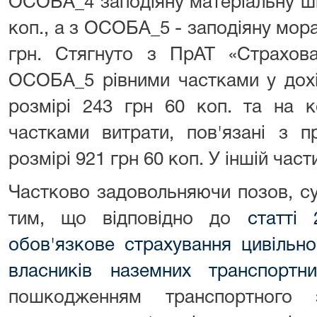
ОСОБА_4 заподіяну матеріальну шк
коп., а з ОСОБА_5 - заподіяну мора
грн. Стягнуто з ПрАТ «Страхова
ОСОБА_5 рівними частками у дохі
розмірі 243 грн 60 коп. та на 
частками витрати, пов'язані з п
розмірі 921 грн 60 коп. У іншій част
Частково задовольняючи позов, с
тим, що відповідно до
статті
обов'язкове страхування цивільно
власників наземних транспортни
пошкодженням транспортного 