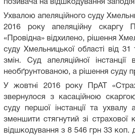
позивача на відшкодування заподія
Ухвалою апеляційного суду Хмельни
2016 року апеляційну скаргу 
«Провідна» відхилено, рішення Хм
суду Хмельницької області від 31
змін. Суд апеляційної інстанції
необґрунтованою, а рішення суду 
У жовтні 2016 року ПрАТ «Страх
звернулося з касаційною скаргою
суду першої інстанції та ухвалу 
зменшити стягнутий зі страхової 
відшкодування з 8 546 грн 33 коп. д