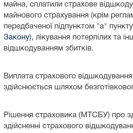
майна, сплатили страхове відшкод
майнового страхування (крім регла
передбаченої підпунктом "а" пункту
Закону
), лікування потерпілих та ін
відшкодуванням збитків.
Виплата страхового відшкодування 
здійснюється шляхом безготівковог
Рішення страховика (МТСБУ) про зд
здійсненні страхового відшкодуванн