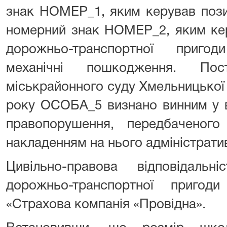
знак НОМЕР_1, яким керував пози
номерний знак НОМЕР_2, яким ке
дорожньо-транспортної приго
механічні пошкодження. Пос
міськрайонного суду Хмельницької 
року ОСОБА_5 визнано винним у в
правопорушення, передбаченог
накладенням на нього адміністрати
Цивільно-правова відповідал
дорожньо-транспортної приго
«Страхова компанія «Провідна».