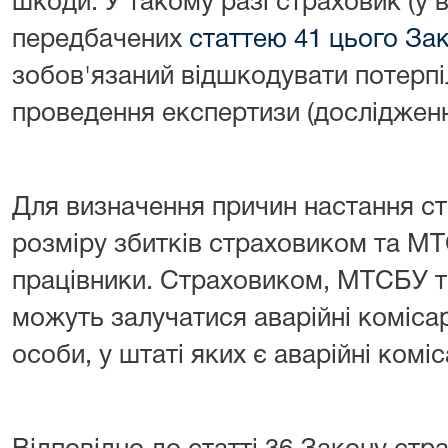
шкоди. У такому разі страховик (у 
передбачених
статтею 41 цього За
зобов'язаний відшкодувати потерпі
проведення експертизи (дослідженн
Для визначення причин настання ст
розміру збитків страховиком та М
працівники. Страховиком, МТСБУ т
можуть залучатися аварійні коміса
особи, у штаті яких є аварійні комі