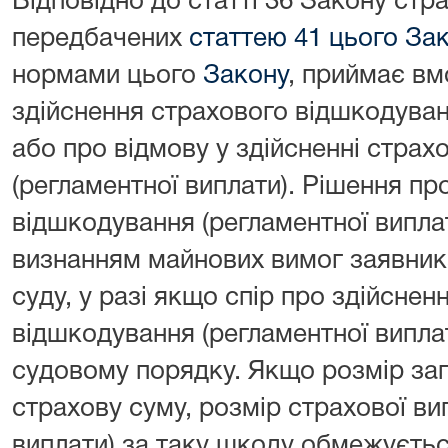
Відповідно до статті 36 Закону стра
передбачених
статтею 41 цього За
нормами цього
Закону
, приймає вм
здійснення страхового відшкодуван
або про відмову у здійсненні стра
(регламентної виплати). Рішення пр
відшкодування (регламентної виплат
визнанням майнових вимог заявника
суду, у разі якщо спір про здійснен
відшкодування (регламентної випла
судовому порядку. Якщо розмір за
страхову суму, розмір страхової ви
виплати) за таку шкоду обмежуєть