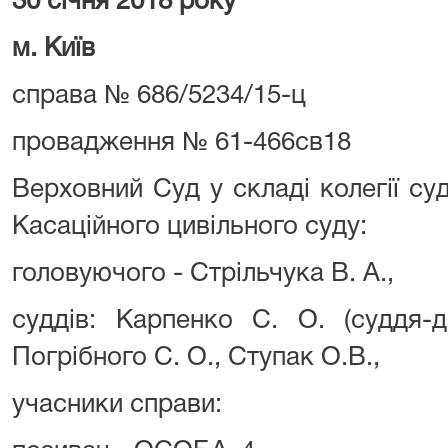
30 січня 2018 року
м. Київ
справа № 686/5234/15-ц
провадження № 61-466св18
Верховний Суд у складі колегії су
Касаційного цивільного суду:
головуючого - Стрільчука В. А.,
суддів: Карпенко С. О. (суддя-д
Погрібного С. О., Ступак О.В.,
учасники справи: