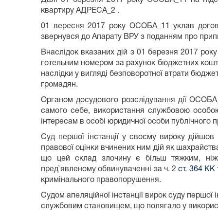
квартиру АДРЕСА_2 .
01 вересня 2017 року ОСОБА_11 уклав догов
звернувся до Апарату ВРУ з поданням про прип
Внаслідок вказаних дій з 01 березня 2017 рок
готельним номером за рахунок бюджетних кошті
наслідки у вигляді безповоротної втрати бюджет
громадян.
Органом досудового розслідування дії ОСОБА
самого себе, використання службовою особо
інтересам в особі юридичної особи публічного п
Суд першої інстанції у своєму вироку дійшов 
правової оцінки вчинених ним дій як шахрайства,
що цей склад злочину є більш тяжким, ніж
пред`явленому обвинуваченні за ч. 2
ст. 364 КК
кримінального правопорушення.
Судом апеляційної інстанції вирок суду першої
службовим становищем, що полягало у викорис