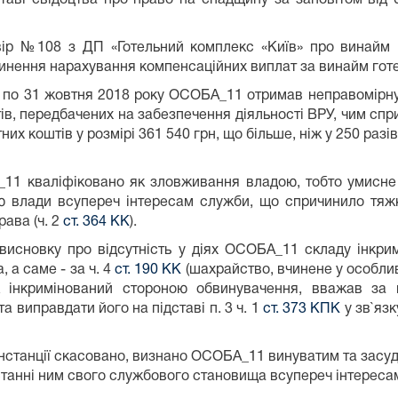
ір №108 з ДП «Готельний комплекс «Київ» про винайм г
инення нарахування компенсаційних виплат за винайм готе
у по 31 жовтня 2018 року ОСОБА_11 отримав неправомірну
в, передбачених на забезпечення діяльності ВРУ, чим сп
них коштів у розмірі 361 540 грн, що більше, ніж у 250 ра
_11 кваліфіковано як зловживання владою, тобто умисне
ю влади всупереч інтересам служби, що спричинило тяж
рава (ч. 2
ст. 364 КК
).
висновку про відсутність у діях ОСОБА_11 складу інкрим
 а саме - за ч. 4
ст. 190 КК
(шахрайство, вчинене у особлив
 інкримінований стороною обвинувачення, вважав за
та виправдати його на підставі п. 3 ч. 1
ст. 373 КПК
у зв`язк
 інстанції скасовано, визнано ОСОБА_11 винуватим та засуд
танні ним свого службового становища всупереч інтереса