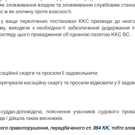
 як зловживання владою та зловживання службовим стано
о ж як злочину проти власності.
ні у вище перелічених постановах ККС призведе до незго
му, виходячи з необхідності забезпечення додержання п
розгляду цього провадження об`єднаною палатою ККС ВС.
аційної скарги та просили її задовольнити;
еречували касаційну скаргу та просили відмовити у її задов
 суддю-доповідача, пояснення учасників судового пров
ди і дійшла таких висновків.
ого правопорушення, передбаченого
ст. 364 КК
, тобто зл