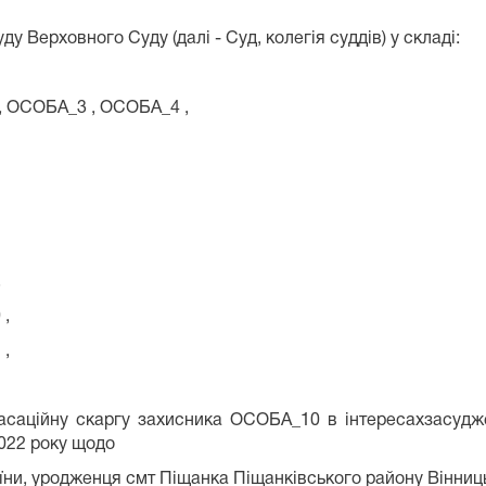
 Верховного Суду (далі - Суд, колегія суддів) у складі:
 , ОСОБА_4 ,
,
,
,
 касаційну скаргу захисника ОСОБА_10 в інтересахзасуд
2022 року щодо
ни, уродженця смт Піщанка Піщанківського району Вінниць