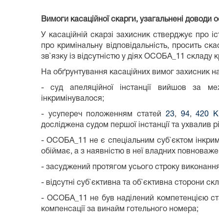
Вимоги касаційної скарги, узагальнені доводи ос
У касаційній скарзі захисник стверджує про і
про кримінальну відповідальність, просить ск
зв`язку із відсутністю у діях ОСОБА_11 складу
На обґрунтування касаційних вимог захисник на
- суд апеляційної інстанції вийшов за м
інкримінувалося;
- усупереч положенням статей
23
,
94
,
420 
досліджена судом першої інстанції та ухвалив р
- ОСОБА_11 не є спеціальним суб`єктом інкрим
обіймає, а з наявністю в неї владних повноваже
- засуджений протягом усього строку виконання
- відсутні суб`єктивна та об`єктивна сторони ск
- ОСОБА_11 не був наділений компетенцією ст
компенсації за винайм готельного номера;