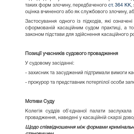
таких форм злочину, передбаченого
ст. 364 КК
,
оцінка вчиненого або як службового злочину, аб
Застосування одного із підходів, які означе
сформованій касаційним судом практиці, а то
законом підстави для здійснення касаційного 
Позиції учасників судового провадження
У судовому засіданні:
- захисник та засуджений підтримали вимоги кас
- прокурор та представник потерпілої особи зап
Мотиви Суду
Колегія суддів об`єднаної палати заслухала
провадження, наведені у касаційній скарзі дово
Щодо співвідношення між формами кримінальн
становищем