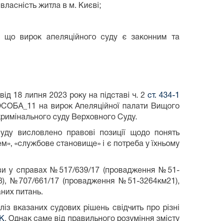
ласність житла в м. Києві;
 що вирок апеляційного суду є законним та
ід 18 липня 2023 року на підставі ч. 2
ст. 434-1
СОБА_11 на вирок Апеляційної палати Вищого
кримінального суду Верховного Суду.
суду висловлено правові позиції щодо понять
, «службове становище» і є потреба у їхньому
нови у справах №517/639/17 (провадження №51-
), №707/661/17 (провадження №51-3264км21),
них питань.
з вказаних судових рішень свідчить про різні
КК
. Однак саме від правильного розуміння змісту