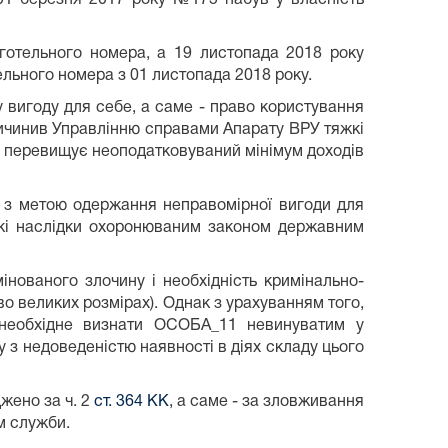
отельного номера, а 19 листопада 2018 року
льного номера з 01 листопада 2018 року.
 вигоду для себе, а саме - право користування
ричинив Управлінню справами Апарату ВРУ тяжкі
зів перевищує неоподатковуваний мінімум доходів
 з метою одержання неправомірної вигоди для
кі наслідки охоронюваним законом державним
інованого злочину і необхідність кримінально-
о великих розмірах). Однак з урахуванням того,
 необхідне визнати ОСОБА_11 невинуватим у
у з недоведеністю наявності в діях складу цього
жено за ч. 2
ст. 364 КК
, а саме - за зловживання
м служби.