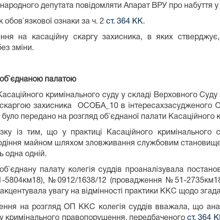
народного депутата повідомляти Апарат ВРУ про набуття у в
 обов`язкової ознаки за ч. 2
ст. 364 КК
.
ня на касаційну скаргу захисника, в яких стверджує,
ез зміни.
 об`єднаною палатою
Касаційного кримінального суду у складі Верховного Суду в
 скаргою захисника ОСОБА_10 в інтересахзасудженого О
у було передано на розгляд об`єднаної палати Касаційного 
язку із тим, що у практиці Касаційного кримінального 
одіння майном шляхом зловживання службовим становищем»
ь одна одній.
об`єднану палату колегія суддів проаналізувала поста
1-5804км18), №0912/1638/12 (провадження №51-2735км18
акцентувала увагу на відмінності практики ККС щодо згада
ення на розгляд ОП ККС колегія суддів вважала, що аналі
аду кримінального правопорушення, передбаченого
ст. 364 