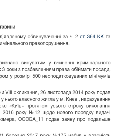
ставини
д`явленому обвинуваченні за ч. 2
ст. 364 КК
та
кримінального правопорушення.
изнано винуватим у вчиненні кримінального
к 3 роки з позбавленням права обіймати посади,
фом у розмірі 500 неоподатковуваних мінімумів
и VIII скликання, 26 листопада 2014 року подав
ю у нього власного житла у м. Києві, нарахування
кс «Київ» протягом усього строку виконання
ня 2016 року №12 щодо нового порядку видачі
о номера, ОСОБА_11 подав заяву про подальше
 01 березня 2017 року №175 набув у власність