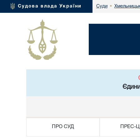
Хмельницьк
Судова влада України
Суди
•
Єдини
ПРО СУД
ПРЕС-Ц