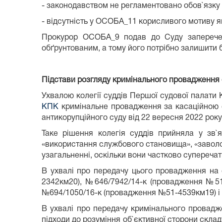
- законодавством не регламентовано обов`язку 
- відсутність у ОСОБА_11 корисливого мотиву як
Прокурор ОСОБА_9 подав до Суду заперечен
обґрунтованим, а тому його потрібно залишити б
Підстави розгляду кримінального провадження
Ухвалою колегії суддів Першої судової палати 
КПК
кримінальне провадження за касаційною
антикорупційного суду від 22 вересня 2022 рок
Таке рішення колегія суддів прийняла у зв`
«використання службового становища», «завол
узагальненні, оскільки вони частково суперечат
В ухвалі про передачу цього провадження на 
2342км20), №646/7942/14-к (провадження №5
№694/1050/16-к (провадження №51-4539км19) і 
В ухвалі про передачу кримінального провадж
підходи до розуміння об`єктивної сторони скл