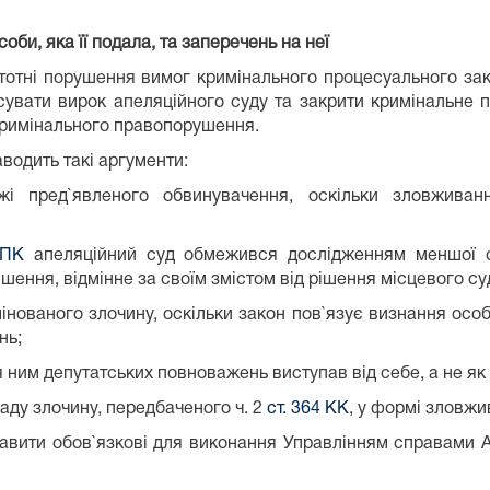
оби, яка її подала, та заперечень на неї
стотні порушення вимог кримінального процесуального за
асувати вирок апеляційного суду та закрити кримінальне п
 кримінального правопорушення.
водить такі аргументи:
ежі пред`явленого обвинувачення, оскільки зловжив
КПК
апеляційний суд обмежився дослідженням меншої сук
ішення, відмінне за своїм змістом від рішення місцевого су
інованого злочину, оскільки закон пов`язує визнання осо
нь;
 ним депутатських повноважень виступав від себе, а не я
ладу злочину, передбаченого ч. 2
ст. 364 КК
, у формі зловж
авити обов`язкові для виконання Управлінням справами 