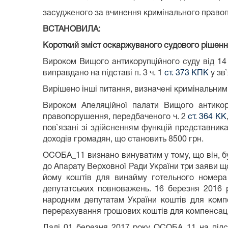
засудженого за вчинення кримінального право
ВСТАНОВИЛА:
Короткий зміст оскаржуваного судового рішення
Вироком Вищого антикорупційного суду від 14
виправдано на підставі п. 3 ч. 1
ст. 373 КПК
у зв
Вирішено інші питання, визначені кримінальни
Вироком Апеляційної палати Вищого антико
правопорушення, передбаченого ч. 2
ст. 364 КК
пов`язані зі здійсненням функцій представник
доходів громадян, що становить 8500 грн.
ОСОБА_11 визнано винуватим у тому, що він, бу
до Апарату Верховної Ради України три заяви щод
йому коштів для винайму готельного номера
депутатських повноважень. 16 березня 2016 
народним депутатам України коштів для комп
перерахування грошових коштів для компенсації
Далі 01 березня 2017 року ОСОБА_11 на підст