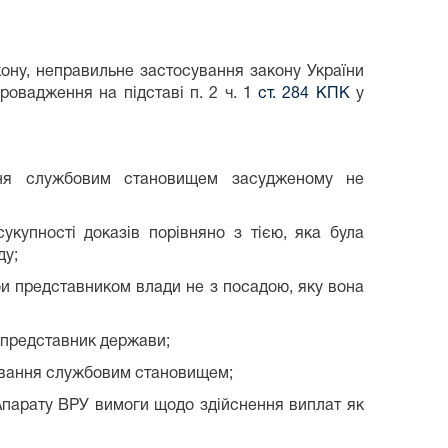
кону, неправильне застосування закону України
ровадження на підставі п. 2 ч. 1
ст. 284 КПК
у
ання службовим становищем засудженому не
упності доказів порівняно з тією, яка була
ду;
би представником влади не з посадою, яку вона
к представник держави;
ивання службовим становищем;
Апарату ВРУ вимоги щодо здійснення виплат як