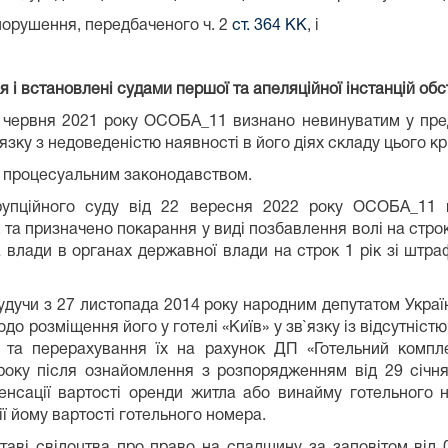
порушення, передбаченого ч. 2
ст. 364 КК
, і
 і встановлені судами першої та апеляційної інстанцій об
 червня 2021 року ОСОБА_11 визнано невинуватим у пре
`язку з недоведеністю наявності в його діях складу цього 
м процесуальним законодавством.
рупційного суду від 22 вересня 2022 року ОСОБА_11 в
, та призначено покарання у виді позбавлення волі на стро
а влади в органах державної влади на строк 1 рік зі штра
дучи з 27 листопада 2014 року народним депутатом Україн
о розміщення його у готелі «Київ» у зв`язку із відсутніст
 та перерахування їх на рахунок ДП «Готельний компле
року після ознайомлення з розпорядженням від 29 січ
енсації вартості оренди житла або винайму готельног
 йому вартості готельного номера.
аві свідоцтва про право на спадщину за заповітом від