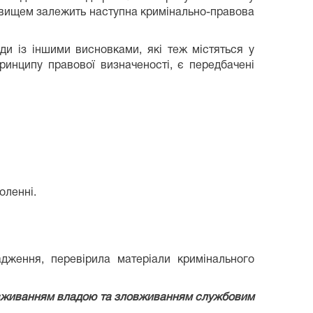
вищем залежить наступна кримінально-правова
ди із іншими висновками, які теж містяться у
ринципу правової визначеності, є передбачені
оленні.
адження, перевірила матеріали кримінального
овживанням владою та зловживанням службовим