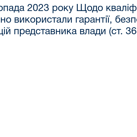
топада 2023 року Щодо кваліфі
вно використали гарантії, безп
й представника влади (ст. 36