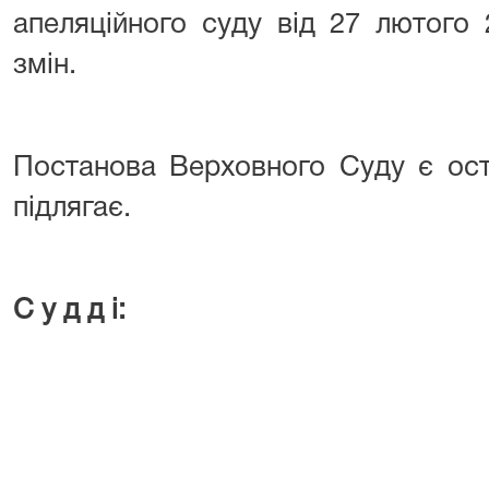
апеляційного суду від 27 лютого
змін.
Постанова Верховного Суду є ос
підлягає.
С у д д і: