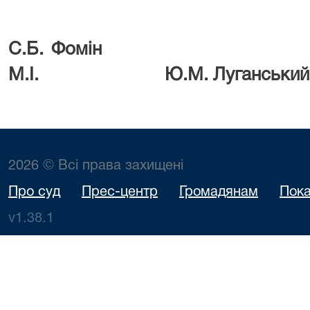
С.Б. Фомін 
М.І. Ю.М. Луганський
2026 © Всі права захищені
Про суд
Прес-центр
Громадянам
Пока
v1.38.1