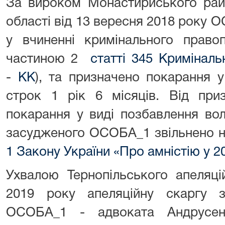
За вироком Монастириського райо
області від 13 вересня 2018 року
у вчиненні кримінального право
частиною 2
статті 345 Криміналь
-
КК
), та призначено покарання у
строк 1 рік 6 місяців. Від при
покарання у виді позбавлення вол
засудженого ОСОБА_1 звільнено на
1 Закону України «Про амністію у 2
Ухвалою Тернопільського апеляці
2019 року апеляційну скаргу з
ОСОБА_1 - адвоката Андрусен