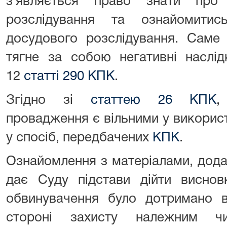
з`являється право знати про
розслідування та ознайомити
досудового розслідування. Саме
тягне за собою негативні наслід
12
статті 290 КПК
.
Згідно зі
статтею 26 КПК
,
провадження є вільними у використ
у спосіб, передбачених
КПК
.
Ознайомлення з матеріалами, дода
дає Суду підстави дійти висно
обвинувачення було дотримано
стороні захисту належним ч