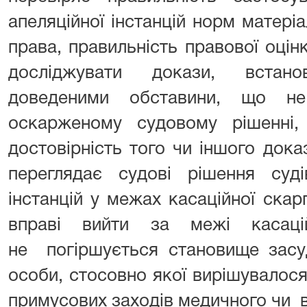
апеляційної інстанцій норм матер
права, правильність правової оцін
досліджувати докази, встан
доведеними обставини, що н
оскарженому судовому рішенні,
достовірність того чи іншого доказ
переглядає судові рішення суді
інстанцій у межах касаційної скарг
вправі вийти за межі касац
не погіршується становище засу
особи, стосовно якої вирішувалос
примусових заходів медичного чи в