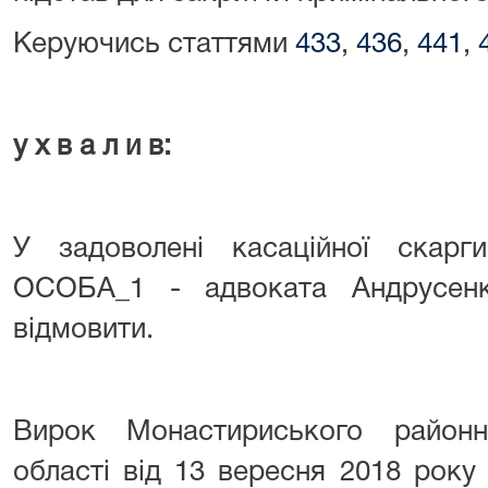
Керуючись статтями
433
,
436
,
441
,
у х в а л и в:
У задоволені касаційної скарг
ОСОБА_1 - адвоката Андрусенк
відмовити.
Вирок Монастириського районн
області від 13 вересня 2018 року