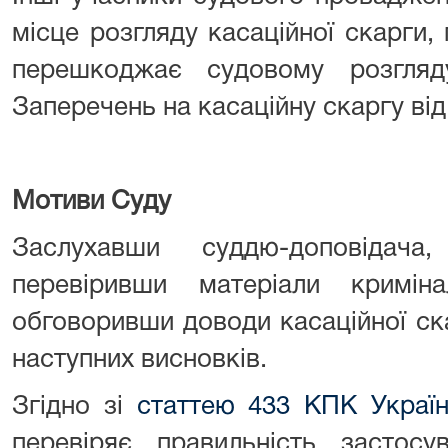
місце розгляду касаційної скарги,
перешкоджає судовому розгляду 
Заперечень на касаційну скаргу від
Мотиви Суду
Заслухавши суддю-доповідача
перевіривши матеріали кримін
обговоривши доводи касаційної ска
наступних висновків.
Згідно зі
статтею 433 КПК Украї
перевіряє правильність застос