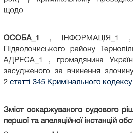
щодо
ОСОБА_1
, ІНФОРМАЦІЯ_1 , 
Підволочиського району Тернопі
АДРЕСА_1 , громадянина Украї
засудженого за вчинення злочин
2
статті 345 Кримінального кодексу
Зміст оскаржуваного судового ріш
першої та апеляційної інстанцій об