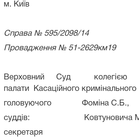
м. Київ
Справа № 595/2098/14
Провадження № 51-2629км19
Верховний Суд колегією су
палати Касаційного кримінального с
головуючого Фоміна С.Б.,
суддів: Ковтуновича М.І., 
секретаря