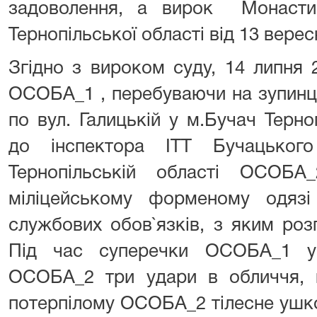
задоволення, а вирок Монасти
Тернопільської області від 13 верес
Згідно з вироком суду, 14 липня 
ОСОБА_1 , перебуваючи на зупинц
по вул. Галицькій у м.Бучач Терноп
до інспектора ІТТ Бучацько
Тернопільській області ОСОБ
міліцейському форменому одяз
службових обов`язків, з яким роз
Під час суперечки ОСОБА_1 ум
ОСОБА_2 три удари в обличчя, в
потерпілому ОСОБА_2 тілесне ушко