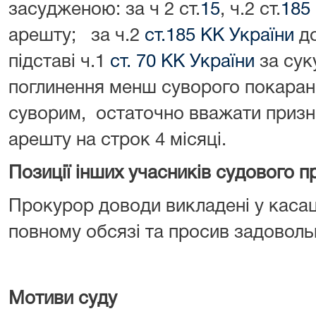
засудженою: за ч 2 ст.
15
, ч.2 ст.
185
арешту; за ч.2
ст.185 КК України
до
підставі ч.1
ст. 70 КК України
за сук
поглинення менш суворого покаран
суворим, остаточно вважати призн
арешту на строк 4 місяці.
Позиції інших учасників судового
Прокурор доводи викладені у касаці
повному обсязі та просив задоволь
Мотиви суду