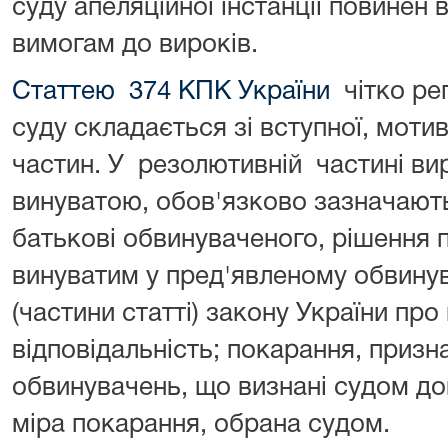
суду апеляційної інстанції повинен 
вимогам до вироків.
Статтею 374 КПК України
чітко ре
суду складається зі вступної, моти
частин. У резолютивній частині ви
винуватою, обов'язково зазначаютьс
батькові обвинуваченого, рішення 
винуватим у пред'явленому обвинува
(частини статті) закону України про
відповідальність; покарання, приз
обвинувачень, що визнані судом до
міра покарання, обрана судом.