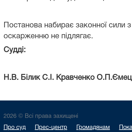
Постанова набирає законної сили з
оскарженню не підлягає.
Судді:
Н.В. Білик С.І. Кравченко О.П.Єме
2026 © Всі права захищені
Про суд
Прес-центр
Громадянам
Пока