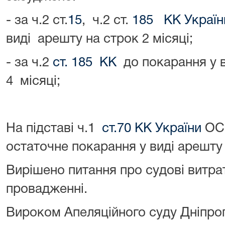
- за ч.2 ст.
15
, ч.2 ст.
185 КК Україн
виді арешту на строк 2 місяці;
- за ч.2
ст. 185 КК
до покарання у в
4 місяці;
На підставі ч.1
ст.70 КК України
ОС
остаточне покарання у виді арешту 
Вирішено питання про судові витрат
провадженні.
Вироком Апеляційного суду Дніпроп