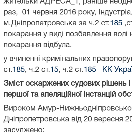
жительки АДРЕСА_1, раніше неодно
раз, 01 червня 2016 року, Індустр
м.Дніпропетровська за ч.2 ст.
185
,с
покарання у виді позбавлення волі н
покарання відбула.
у вчиненні кримінальних правопору
ст.
185
, ч.2 ст.
15
, ч.2 ст.
185 КК Укра
Зміст оскаржених судових рішень і
першої та апеляційної інстанцій об
Вироком Амур-Нижньодніпровськог
Дніпропетровська від 20 вересня 
засуджено: