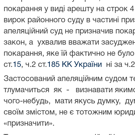
покарання у виді арешту на строк 4
вирок районного суду в частині пр
апеляційний суд не призначив покар
закон, а ухвалив вважати засуд
покарання, яке їй фактично не було
ст.
15
, ч.2 ст.
185 КК України
ні за ч.
Застосований апеляційним судом т
тлумачиться як - визнавати якимо
чого-небудь, мати якусь думку, дум
своїм змістом, не є тотожним юрид
«призначити».