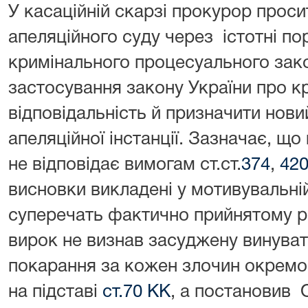
У касаційній скарзі прокурор прос
апеляційного суду через істотні п
кримінального процесуального зак
застосування закону України про к
відповідальність й призначити новий
апеляційної інстанції. Зазначає, щ
не відповідає вимогам ст.ст.
374
,
42
висновки викладені у мотивувальні
суперечать фактично прийнятому р
вирок не визнав засуджену винуват
покарання за кожен злочин окремо,
на підставі
ст.70 КК
, а постановив