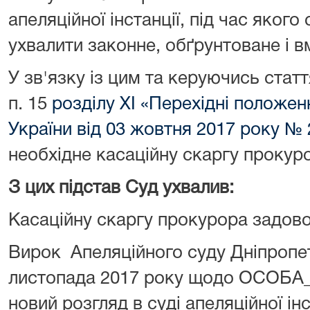
апеляційної інстанції, під час якого
ухвалити законне, обґрунтоване і 
У зв'язку із цим та керуючись стат
п. 15
розділу ХІ «Перехідні положе
України від 03 жовтня 2017 року № 2
необхідне касаційну скаргу прокур
З цих підстав Суд ухвалив:
Касаційну скаргу прокурора задово
Вирок Апеляційного суду Дніпропет
листопада 2017 року щодо ОСОБА_1
новий розгляд в суді апеляційної інс