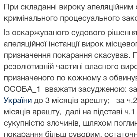
При складанні вироку апеляційним 
кримінального процесуального зак
Із оскаржуваного судового рішення
апеляційної інстанції вирок місцево
призначення покарання скасував. П
резолютивній частині власного виро
призначеного по кожному з обвину
ОСОБА_1 вважати засудженою: за ч
України
до 3 місяців арешту; за ч.
місяців арешту, далі на підставі ч.
сукупністю злочинів, шляхом погл
покарання більш суворим, остаточ