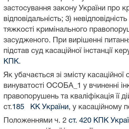
застосування закону України про к
відповідальність; 3) невідповідніс
тяжкості кримінального правопору
засудженого. При вирішенні питанн
підстав суд касаційної інстанції ке
КПК
.
Як убачається зі змісту касаційної 
винуватості ОСОБА_1 у вчиненні ін
правопорушень та кваліфікація її дій
ст.
185 КК України
, у касаційному 
Положеннями ч. 2
ст. 420 КПК Укра