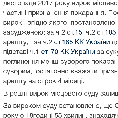
листопада 2017 року вирок місцево
частині призначення покарання. П
вирок, згідно якого постановле
засудженою: за ч 2 ст.
15
, ч.2 ст.
185
арешту; за ч.2
ст.185 КК України
до
підставі ч.1
ст. 70 КК України
за сук
поглинення менш суворого покаран
суворим, остаточно вважати призн
арешту на строк 4 місяці.
В решті вирок місцевого суду зали
За вироком суду встановлено, що 
року о 18годині 55 хвилин, знаходя