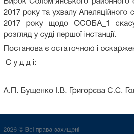
Вирок Солом'янського районного с
2017 року та ухвалу Апеляційного с
2017 року щодо ОСОБА_1 скасу
розгляд у суді першої інстанції.
Постанова є остаточною і оскаржен
С у д д і:
А.П. Бущенко І.В. Григорєва С.С. Г
2026 © Всі права захищені