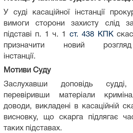
У суді касаційної інстанції прок
вимоги сторони захисту слід за
підставі п. 1 ч. 1
ст. 438 КПК
скас
призначити новий розг
інста
Мотиви Суду
Заслухавши доповідь судді,
перевіривши матеріали кримін
доводи, викладені в касаційній ска
висновку, що скарга підлягає ч
таких підставах.