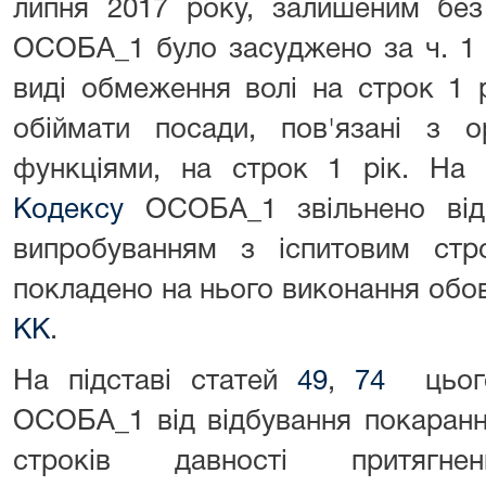
липня 2017 року, залишеним без
ОСОБА_1 було засуджено за ч. 
виді обмеження волі на строк 1 
обіймати посади, пов'язані з ор
функціями, на строк 1 рік. На 
Кодексу
ОСОБА_1 звільнено від 
випробуванням з іспитовим стр
покладено на нього виконання обо
КК
.
На підставі статей
49
,
74
цьо
ОСОБА_1 від відбування покарання
строків давності притягн