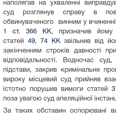
наполягав на ухваленні виправду
суд розглянув справу в по
обвинуваченого винним у вчиненні
1
ст. 366 КК
, призначив йому 
статей
49
,
74 КК
звільнив від йог
закінченням строків давності пр
відповідальності. Водночас суд
підстави, закрив кримінальне пр
вироку місцевий суд прийняв вза
істотно порушив вимоги статей
3
поза увагою суд апеляційної інстанці
За таких обставин оспорювані в