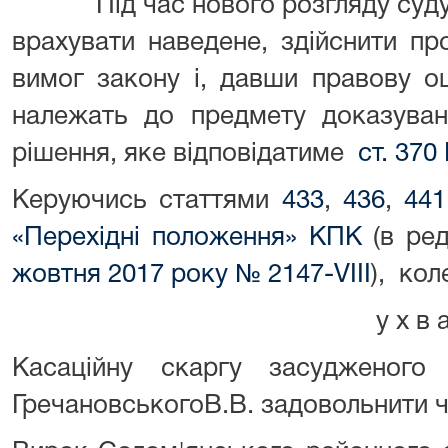
Під час нового розгляду суду пе
врахувати наведене, здійснити п
вимог закону і, давши правову о
належать до предмету доказуван
рішення, яке відповідатиме
ст. 370
Керуючись статтями
433
,
436
,
441
«Перехідні положення» КПК
(в ред
жовтня 2017 року № 2147-VIII
), кол
у х в а л и л
Касаційну скаргу засудженог
ГречановськогоВ.В. задовольнити 