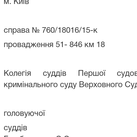
м. Київ
справа № 760/18016/15-к
провадження 51- 846 км 18
Колегія суддів Першої судов
кримінального суду Верховного Суд
головуючої Григор'
суддів Буще