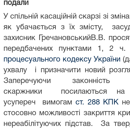
подали
У спільній касаційній скарзі зі змі
як убачається з їх змісту, зас
захисник ГречановськийВ.В. прося
передбачених пунктами 1, 2 ч
процесуального кодексу України
(д
ухвалу і призначити новий розгля
Заперечуючи законність 
скаржники посилаються на
усупереч вимогам
ст. 288 КПК
не
стосовно можливості закриття кр
нереабілітуючих підстав. За тве