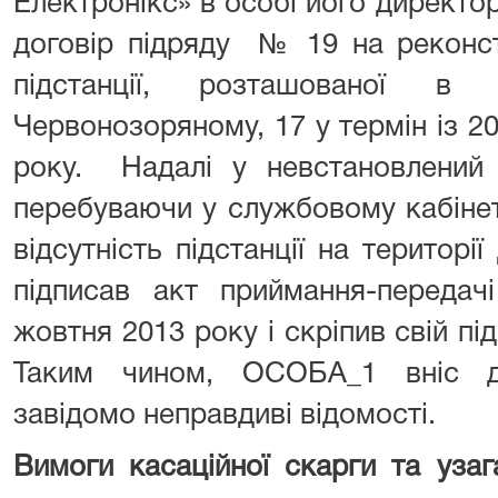
Електронікс» в особі його директ
договір підряду № 19 на реконс
підстанції, розташованої 
Червонозоряному, 17 у термін із 2
року. Надалі у невстановлений
перебуваючи у службовому кабінет
відсутність підстанції на територ
підписав акт приймання-передач
жовтня 2013 року і скріпив свій пі
Таким чином, ОСОБА_1 вніс д
завідомо неправдиві відомості.
Вимоги касаційної скарги та узага