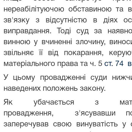
нереабілітуючою обставиною та в
зв'язку з відсутністю в діях о
виправдання. Тоді суд за наявно
винною у вчиненні злочину, винос
звільняє її від покарання, кер
матеріального права та ч. 5
ст. 74 
У цьому провадженні суди нижчи
наведених положень закону.
Як убачається з матері
провадження, з'ясувавши п
заперечував свою винуватість у 