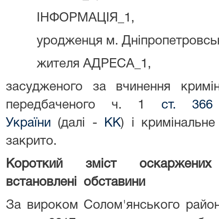
ІНФОРМАЦІЯ_1,
уродженця м. Дніпропетровськ
жителя АДРЕСА_1,
засудженого за вчинення кримін
передбаченого ч. 1
ст. 366
України
(далі -
КК
) і кримінальн
закрито.
Короткий зміст оскаржени
встановлені обставини
За вироком Солом'янського район