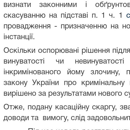
визнати законними і обґрунто
скасуванню на підставі п. 1 ч. 1
провадження - призначенню на но
інстанції.
Оскільки оспорювані рішення підл
винуватості чи невинуватос
інкримінованого йому злочину, п
закону України про кримінальну 
вирішено за результатами нового 
Отже, подану касаційну скаргу, з
доводи та вимогу, слід задовольни