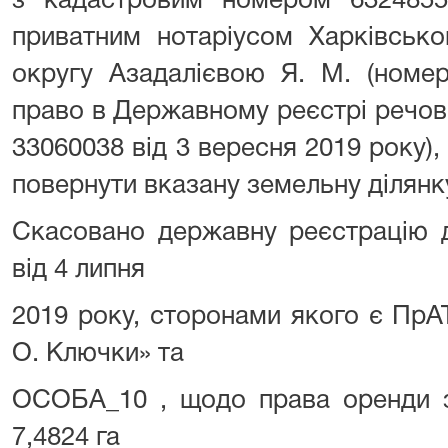
з кадастровим номером 632485510
приватним нотаріусом Харківсько
округу Азадалієвою Я. М. (номе
право в Державному реєстрі речов
33060038 від 3 вересня 2019 року),
повернути вказану земельну ділян
Скасовано державну реєстрацію д
від 4 липня
2019 року, сторонами якого є ПрА
О. Ключки» та
ОСОБА_10 , щодо права оренди з
7,4824 га