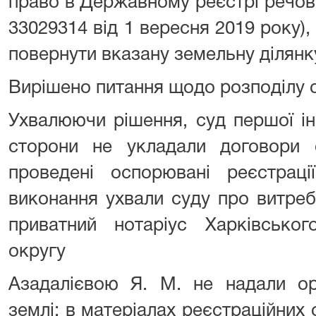
право в Державному реєстрі речов
33029314 від 1 вересня 2019 року),
повернути вказану земельну ділян
Вирішено питання щодо розподілу с
Ухвалюючи рішення, суд першої ін
сторони не укладали договори
проведені оспорювані реєстрац
виконання ухвали суду про витреб
приватний нотаріус Харківськог
округу
Азадалієвою Я. М. не надали ор
землі; в матеріалах реєстраційних с