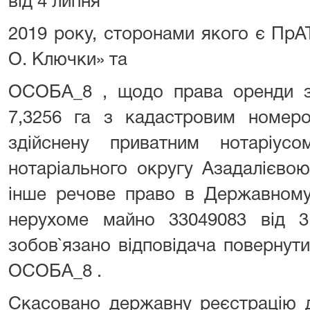
від 4 липня
2019 року, сторонами якого є ПрА
О. Ключки» та
ОСОБА_8 , щодо права оренди з
7,3256 га з кадастровим номером
здійснену приватним нотаріусо
нотаріального округу Азадалієво
інше речове право в Державному
нерухоме майно 33049083 від 3
зобов`язано відповідача повернут
ОСОБА_8 .
Скасовано державну реєстрацію д