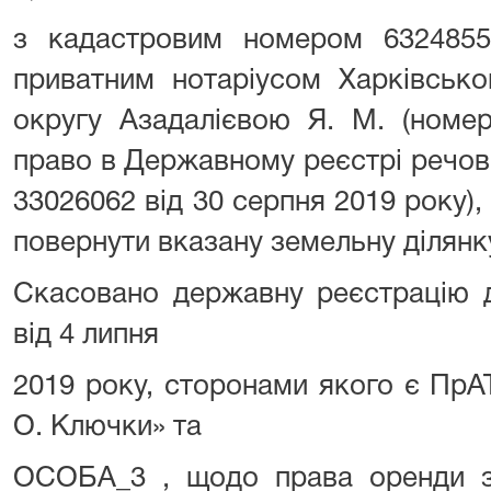
з кадастровим номером 632485510
приватним нотаріусом Харківсько
округу Азадалієвою Я. М. (номе
право в Державному реєстрі речов
33026062 від 30 серпня 2019 року),
повернути вказану земельну ділян
Скасовано державну реєстрацію д
від 4 липня
2019 року, сторонами якого є ПрА
О. Ключки» та
ОСОБА_3 , щодо права оренди з