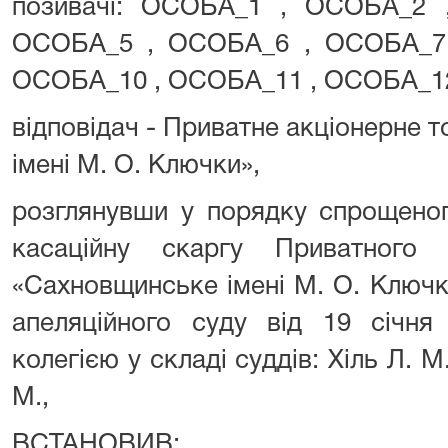
позивачі: ОСОБА_1 , ОСОБА_2
ОСОБА_5 , ОСОБА_6 , ОСОБА_7
ОСОБА_10 , ОСОБА_11 , ОСОБА_12
відповідач - Приватне акціонерне
імені М. О. Ключки»,
розглянувши у порядку спрощено
касаційну скаргу Приватного 
«Сахновщинське імені М. О. Ключк
апеляційного суду від 19 січня
колегією у складі суддів: Хіль Л. М
М.,
ВСТАНОВИВ: