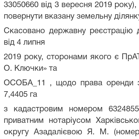
33050660 від 3 вересня 2019 року),
повернути вказану земельну ділян
Скасовано державну реєстрацію д
від 4 липня
2019 року, сторонами якого є ПрА
О. Ключки» та
ОСОБА_11 , щодо права оренди з
7,4405 га
з кадастровим номером 632485510
приватним нотаріусом Харківсько
округу Азадалієвою Я. М. (номе