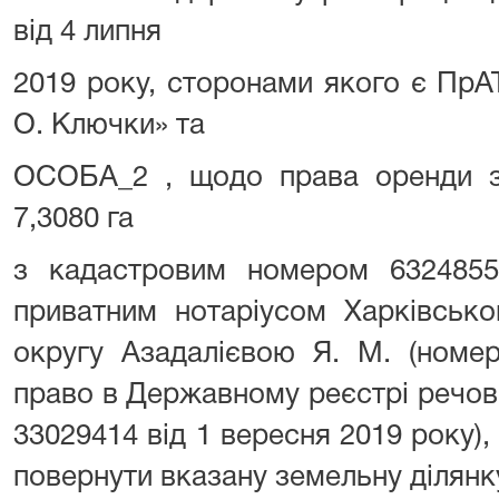
від 4 липня
2019 року, сторонами якого є ПрА
О. Ключки» та
ОСОБА_2 , щодо права оренди з
7,3080 га
з кадастровим номером 632485510
приватним нотаріусом Харківсько
округу Азадалієвою Я. М. (номе
право в Державному реєстрі речов
33029414 від 1 вересня 2019 року),
повернути вказану земельну ділян