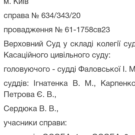
м. Київ
справа № 634/343/20
провадження № 61-1758св23
Верховний Суд у складі колегії суд
Касаційного цивільного суду:
головуючого - судді Фаловської І. М
суддів: Ігнатенка В. М., Карпенко
Петрова Є. В.,
Сердюка В. В.,
учасники справи: