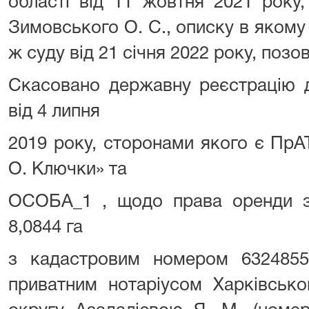
області від 11 жовтня 2021 року,
Зимовського О. С., описку в яком
ж суду від 21 січня 2022 року, позо
Скасовано державну реєстрацію д
від 4 липня
2019 року, сторонами якого є ПрА
О. Ключки» та
ОСОБА_1 , щодо права оренди з
8,0844 га
з кадастровим номером 632485510
приватним нотаріусом Харківсько