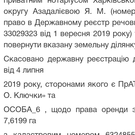
приватним нотаріусом Харківсько
округу Азадалієвою Я. М. (номе
право в Державному реєстр речов
33029323 від 1 вересня 2019 року) 
повернути вказану земельну ділян
Скасовано державну реєстрацію д
від 4 липня
2019 року, сторонами якого є ПрА
О. Ключки» та
ОСОБА_6 , щодо права оренди з
7,6199 га