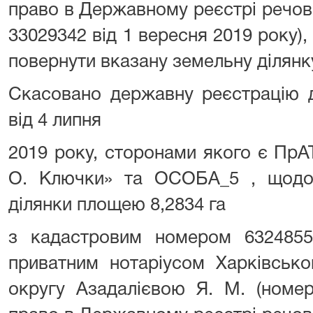
право в Державному реєстрі речов
33029342 від 1 вересня 2019 року),
повернути вказану земельну ділян
Скасовано державну реєстрацію д
від 4 липня
2019 року, сторонами якого є ПрА
О. Ключки» та ОСОБА_5 , щодо
ділянки площею 8,2834 га
з кадастровим номером 632485510
приватним нотаріусом Харківсько
округу Азадалієвою Я. М. (номе