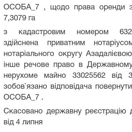
ОСОБА_7 , щодо права оренди з
7,3079 га
з кадастровим номером 63248
здійснена приватним нотаріусо
нотаріального округу Азадалієво
інше речове право в Державному
нерухоме майно 33025562 від 
зобов`язано відповідача повернут
ОСОБА_7 .
Скасовано державну реєстрацію д
від 4 липня