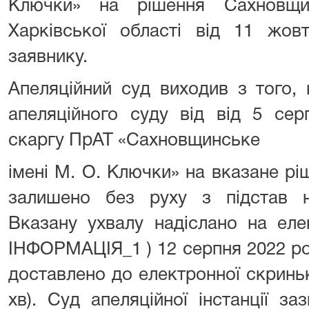
Ключки» на рішення Сахновщи
Харківської області від 11 жов
заявнику.
Апеляційний суд виходив з того,
апеляційного суду від від 5 сер
скаргу ПрАТ «Сахновщинське
імені М. О. Ключки» на вказане ріш
залишено без руху з підстав н
Вказану ухвалу надіслано на еле
ІНФОРМАЦІЯ_1 ) 12 серпня 2022 ро
доставлено до електронної скринь
хв). Суд апеляційної інстанції з