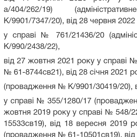
а/404/262/19) (адміністр
К/9901/7347/20), від 28 червня 2022
у справі № 761/21436/20 (адмін
К/990/2438/22),
від 27 жовтня 2021 року у справі 
№ 61-8744св21), від 28 січня 2021 р
(провадження № К/9901/30419/20), в
у справі № 355/1280/17 (проваджен
жовтня 2019 року у справі № 548/
15533св19), від 18 вересня 2019 
(провадження № 61-10501св19), від 