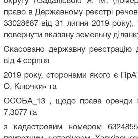
округу Азадалієвою Я. М. (номе
право в Державному реєстрі речов
33028687 від 31 липня 2019 року), 
повернути вказану земельну ділян
Скасовано державну реєстрацію д
від 4 серпня
2019 року, сторонами якого є ПрА
О. Ключки» та
ОСОБА_13 , щодо права оренди з
7,3077 га
з кадастровим номером 632485510