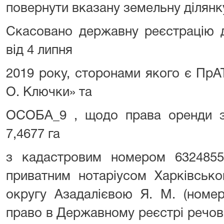
повернути вказану земельну ділян
Скасовано державну реєстрацію д
від 4 липня
2019 року, сторонами якого є ПрА
О. Ключки» та
ОСОБА_9 , щодо права оренди з
7,4677 га
з кадастровим номером 632485510
приватним нотаріусом Харківсько
округу Азадалієвою Я. М. (номе
право в Державному реєстрі речов