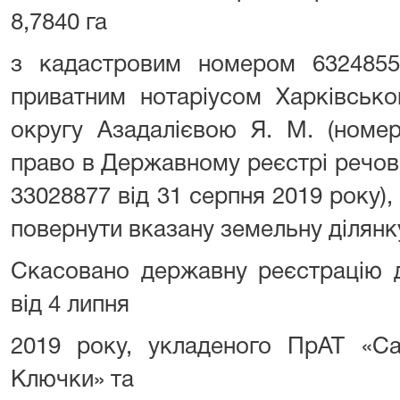
8,7840 га
з кадастровим номером 632485510
приватним нотаріусом Харківсько
округу Азадалієвою Я. М. (номе
право в Державному реєстрі речов
33028877 від 31 серпня 2019 року),
повернути вказану земельну ділян
Скасовано державну реєстрацію д
від 4 липня
2019 року, укладеного ПрАТ «Са
Ключки» та