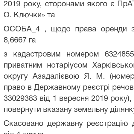
2019 року, сторонами якого є ПрА
О. Ключки» та
ОСОБА_4 , щодо права оренди з
8,6667 га
з кадастровим номером 632485510
приватним нотаріусом Харківсько
округу Азадалієвою Я. М. (номе
право в Державному реєстрі речов
33029383 від 1 вересня 2019 року),
повернути вказану земельну ділян
Скасовано державну реєстрацію д