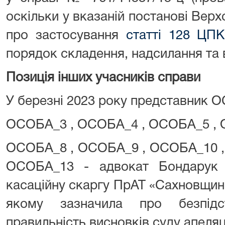
оскільки у вказаній постанові Вер
про застосування
статті 128 ЦПК
порядок складення, надсилання та 
Позиція інших учасників справи
У березні 2023 року представник 
ОСОБА_3 , ОСОБА_4 , ОСОБА_5 , 
ОСОБА_8 , ОСОБА_9 , ОСОБА_10 ,
ОСОБА_13 - адвокат Бондарук 
касаційну скаргу ПрАТ «Сахновщинс
якому зазначила про безпідс
правильність висновків суду апеляці