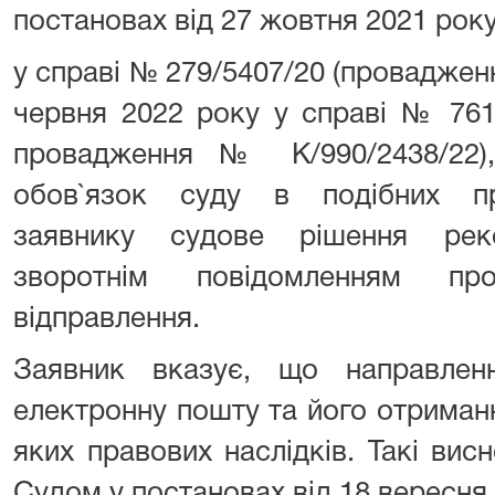
постановах від 27 жовтня 2021 рок
у справі № 279/5407/20 (провадженн
червня 2022 року у справі № 761/
провадження № К/990/2438/22)
обов`язок суду в подібних пр
заявнику судове рішення рек
зворотнім повідомленням пр
відправлення.
Заявник вказує, що направлен
електронну пошту та його отриман
яких правових наслідків. Такі ви
Судом у постановах від 18 вересня