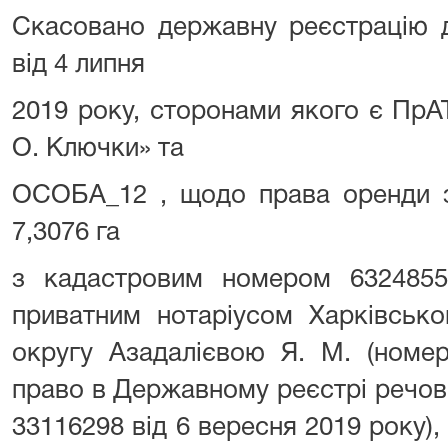
Скасовано державну реєстрацію д
від 4 липня
2019 року, сторонами якого є ПрА
О. Ключки» та
ОСОБА_12 , щодо права оренди з
7,3076 га
з кадастровим номером 632485510
приватним нотаріусом Харківсько
округу Азадалієвою Я. М. (номе
право в Державному реєстрі речов
33116298 від 6 вересня 2019 року),