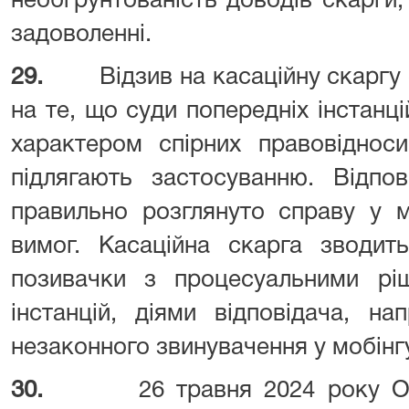
необґрунтованість доводів скарги, 
задоволенні.
29.
Відзив на касаційну скарг
на те, що суди попередніх інстанц
характером спірних правовіднос
підлягають застосуванню. Відпо
правильно розглянуто справу у 
вимог. Касаційна скарга зводит
позивачки з процесуальними ріш
інстанцій, діями відповідача, н
незаконного звинувачення у мобінг
30.
26 травня 2024 року 