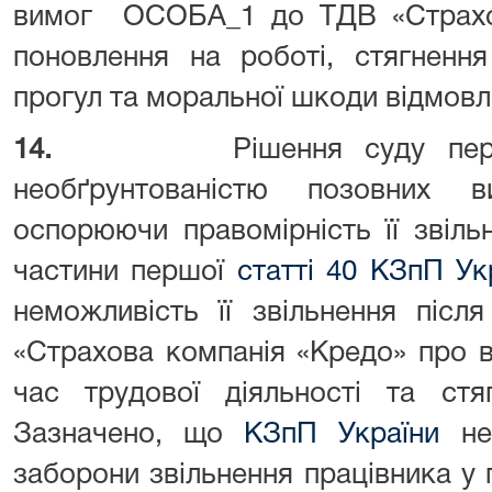
вимог ОСОБА_1 до ТДВ «Страхо
поновлення на роботі, стягненн
прогул та моральної шкоди відмовл
14.
Рішення суду пер
необґрунтованістю позовних
оспорюючи правомірність її звіль
частини першої
статті 40 КЗпП Ук
неможливість її звільнення піс
«Страхова компанія «Кредо» про в
час трудової діяльності та стя
Зазначено, що
КЗпП України
не 
заборони звільнення працівника у