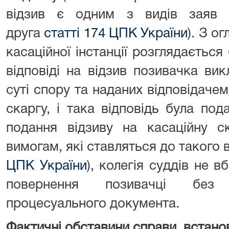
відзив є одним з видів заяв 
друга
статті 174 ЦПК України
). З о
касаційної інстанції розглядається
відповіді на відзив позивачка ви
суті спору та наданих відповідачем
скаргу, і така відповідь була под
подання відзиву на касаційну ск
вимогам, які ставляться до так
ЦПК України
), колегія суддів не 
повернення позивачці без 
процесуального документа.
Фактичні обставини справи, встано