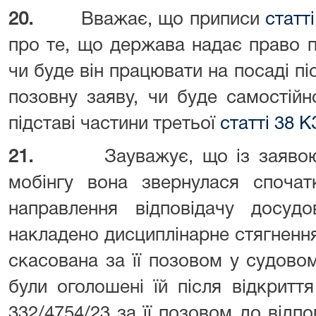
20.
Вважає, що приписи
статт
про те, що держава надає право 
чи буде він працювати на посаді пі
позовну заяву, чи буде самостійн
підставі частини третьої
статті 38 
21.
Зауважує, що із заяво
мобінгу вона звернулася спочат
направлення відповідачу досуд
накладено дисциплінарне стягнення 
скасована за її позовом у судовом
були оголошені їй після відкрит
332/4754/23 за її позовом до відп