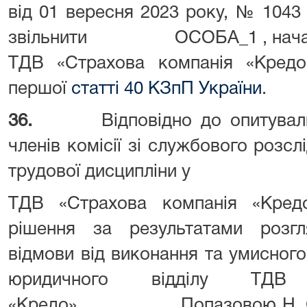
від 01 вересня 2023 року, № 1043 
звільнити ОСОБА_1 , начальн
ТДВ «Страхова компанія «Кредо
першої
статті 40 КЗпП України
.
36.
Відповідно до опитува
членів комісії зі службового розс
трудової дисципліни у
ТДВ «Страхова компанія «Кред
рішення за результатами розгл
відмови від виконання та умисног
юридичного відділу ТДВ 
«Кредо» Попазовою Н. С. ро