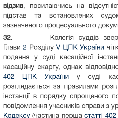
відзив
, посилаючись на відсутні
підстав та встановлених суд
зазначеного процесуального докум
32.
Колегія суддів зве
Глави
2
Розділу
V ЦПК України
чіт
подання у суді касаційної інстан
касаційну скаргу, однак відповід
402 ЦПК України
у суді кас
розглядається за правилами розг
інстанції в порядку спрощеного 
повідомлення учасників справи з 
Кодексу
(частина перша
статті 40