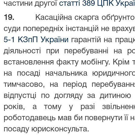
частини другої
статті 389 ЦПК Укра
19.
Касаційна скарга обґрунт
суди попередніх інстанцій не врах
5-1 КЗпП України
гарантій на працю
діяльності при перебуванні на р
встановлення факту мобінгу. Крім т
на посаді начальника юридичного
тимчасово, на період перебуванн
відпустці по догляду за дитиною
років, а тому у разі звільнен
роботодавець мав би повернути її н
посаду юрисконсульта.