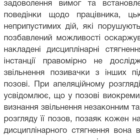
задоволення вимог та встановле
поведінки щодо працівника, ць
неприпустимих дій, які порушують
позбавлений можливості оскаржува
накладені дисциплінарні стягнен
інстанції правомірно не дослід
звільнення позивачки з інших пі
позові. При апеляційному розгляд
усвідомлює, що у позові виокреми
визнання звільнення незаконним та
розгляду її позов, позаяк кожен н
дисциплінарного стягнення вона 