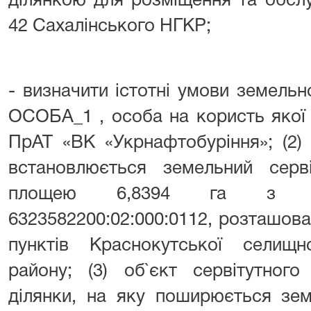
ділянкою для розміщення та обсл
42 Сахалінського НГКР;
- визначити істотні умови земельно
ОСОБА_1 , особа на користь якої 
ПрАТ «ВК «Укрнафтобуріння»; (2) 
встановлюється земельний серві
площею 6,8394 га з ка
6323582200:02:000:0112, розташов
пунктів Краснокутської селищн
району; (3) об`єкт сервітутног
ділянки, на яку поширюється земе