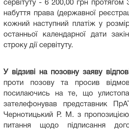
сервітуту - 6 200,00 грн протягом 
набуття права (державної реєстраці
кожний наступний платіж у розмір
останньої календарної дати закі
строку дії сервітуту.
У відзиві на позовну заяву від
проти позову та просив відмов
посилаючись на те, що улистопа
зателефонував представник ПрА
Чернотицький Р. М. з пропозицією
питання щодо підписання дог