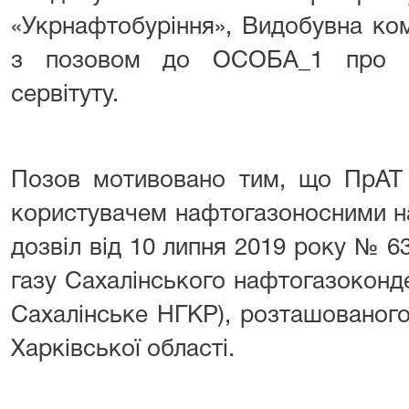
«Укрнафтобуріння», Видобувна ком
з позовом до ОСОБА_1 про вс
сервітуту.
Позов мотивовано тим, що ПрАТ 
користувачем нафтогазоносними н
дозвіл від 10 липня 2019 року № 6
газу Сахалінського нафтогазоконд
Сахалінське НГКР), розташованого
Харківської області.