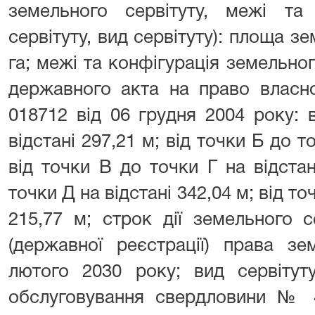
земельного сервітуту, межі та 
сервітуту, вид сервітуту): площа зе
га; межі та конфігурація земельног
державного акта на право власн
018712 від 06 грудня 2004 року: 
відстані 297,21 м; від точки Б до т
від точки В до точки Г на відстан
точки Д на відстані 342,04 м; від то
215,77 м; строк дії земельного с
(державної реєстрації) права зе
лютого 2030 року; вид сервітут
обслуговування свердловини № 4