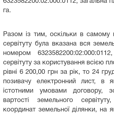
6323582200:02:000:0112, загальна п
га.
Разом із тим, оскільки в самому 
сервітуту була вказана вся земел
номером 6323582200:02:000:0112
сервітуту за користування всією п
рівні 6 200,00 грн за рік, то 24 гр
позивачу електронний лист, в 
істотними умовами договору, 
вартості земельного сервітуту,
координат земельної ділянки, на 