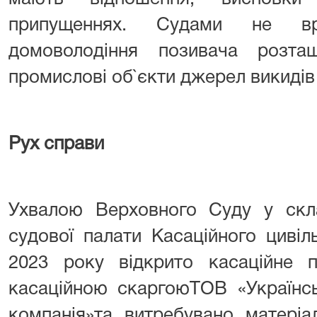
припущеннях. Судами не в
домоволодіння позивача розта
промислові об`єкти джерел викиді
Рух справи
Ухвалою Верховного Суду у скла
судової палати Касаційного цивіл
2023 року відкрито касаційне 
касаційною скаргоюТОВ «Українсь
компанія»та витребувано матеріа