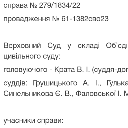
справа № 279/1834/22
провадження № 61-1382сво23
Верховний Суд у складі Об`єдн
цивільного суду:
головуючого - Крата В. І. (суддя-до
суддів: Грушицького А. І., Гульк
Синельникова Є. В., Фаловської І. М
учасники справи: