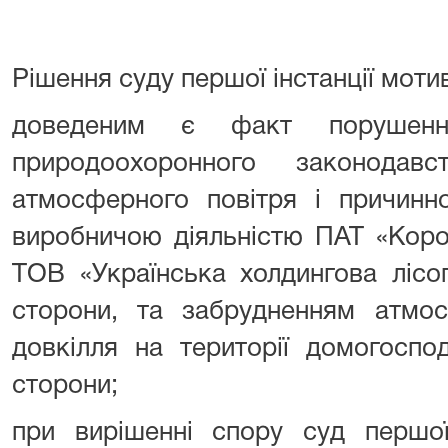
Рішення суду першої інстанції моти
доведеним є факт порушення
природоохоронного законода
атмосферного повітря і причинно
виробничою діяльністю ПАТ «Кор
ТОВ «Українська холдингова лісоп
сторони, та забрудненням атмос
довкілля на території домогоспо
сторони;
при вирішенні спору суд першої