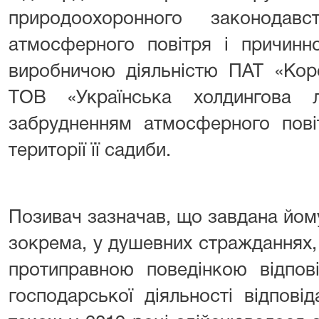
природоохоронного законода
атмосферного повітря і причинно
виробничою діяльністю ПАТ «Кор
ТОВ «Українська холдингова л
забрудненням атмосферного пові
території її садиби.
Позивач зазначав, що завдана йом
зокрема, у душевних стражданнях, я
протиправною поведінкою відпові
господарської діяльності відпові