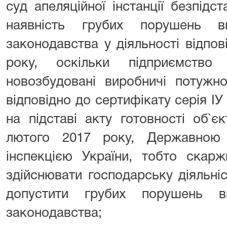
суд апеляційної інстанції безпід
наявність грубих порушень в
законодавства у діяльності відпов
року, оскільки підприємство
новозбудовані виробничі потужн
відповідно до сертифікату серія І
на підставі акту готовності об`є
лютого 2017 року, Державною а
інспекцією України, тобто скар
здійснювати господарську діяльніст
допустити грубих порушень в
законодавства;