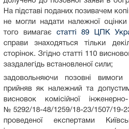
долучено до позовної заяви в обґ
На підставі поданих позивачем копі
не могли надати належної оцінки
того вимагає
статті 89 ЦПК Укр
справи знаходяться тільки декі
сторінок. Згідно статті 110 виснов
заздалегідь встановленої сили;
задовольняючи позовні вимоги с
прийняв як належний та допусти
висновок комісійної інженерно-
№5292/18-48/1259/18-23/1507/19-2
проведеної експертами Київсь