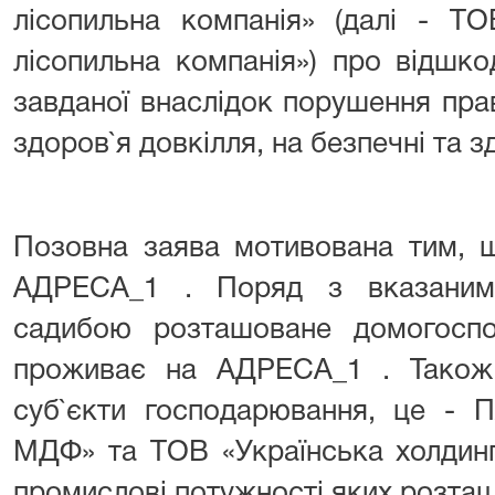
лісопильна компанія» (далі - ТО
лісопильна компанія») про відшк
завданої внаслідок порушення пра
здоров`я довкілля, на безпечні та 
Позовна заява мотивована тим,
АДРЕСА_1 . Поряд з вказаним
садибою розташоване домогосп
проживає на АДРЕСА_1 . Також 
суб`єкти господарювання, це - 
МДФ» та ТОВ «Українська холдинг
промислові потужності яких розта