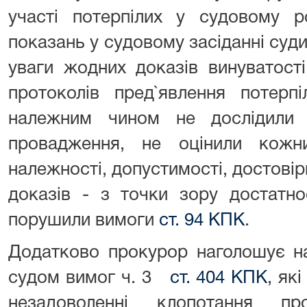
участі потерпілих у судовому ро
показань у судовому засіданні суди
уваги жодних доказів винуватост
протоколів пред`явлення потерп
належним чином не дослідили 
провадження, не оцінили кож
належності, допустимості, достовірн
доказів - з точки зору достатно
порушили вимоги
ст. 94 КПК
.
Додатково прокурор наголошує н
судом вимог ч. 3
ст. 404 КПК
, як
незадоволенні клопотання п