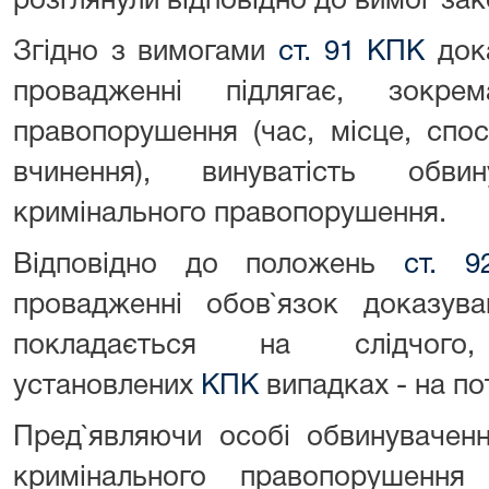
розглянули відповідно до вимог зак
Згідно з вимогами
ст. 91 КПК
дока
провадженні підлягає, зокре
правопорушення (час, місце, спос
вчинення), винуватість обви
кримінального правопорушення.
Відповідно до положень
ст. 
провадженні обов`язок доказува
покладається на слідчо
установлених
КПК
випадках - на по
Пред`являючи особі обвинуваченн
кримінального правопорушення