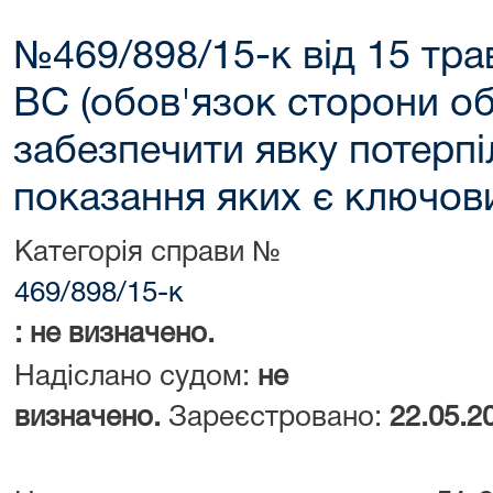
№469/898/15-к від 15 тр
ВС (обов'язок сторони о
забезпечити явку потерпіл
показання яких є ключов
Категорія справи №
469/898/15-к
: не визначено.
Надіслано судом:
не
визначено.
Зареєстровано:
22.05.2