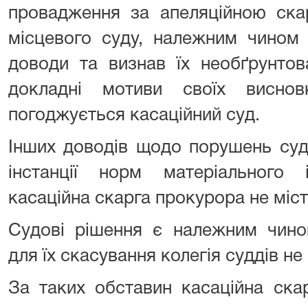
провадження за апеляційною ска
місцевого суду, належним чином 
доводи та визнав їх необґрунтов
докладні мотиви своїх висно
погоджується касаційний суд.
Інших доводів щодо порушень суд
інстанції норм матеріального
касаційна скарга прокурора не міст
Судові рішення є належним чино
для їх скасування колегія суддів не
За таких обставин касаційна ска