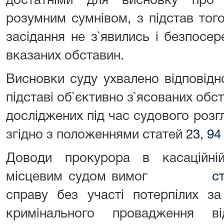
достатніми для висновку про 
розумним сумнівом, з підстав того
засідання не з`явились і безпосе
вказаних обставин.
Висновки суду ухвалено відповід
підставі об`єктивно з`ясованих обст
досліджених під час судового розгл
згідно з положеннями статей
23
,
94
Доводи прокурора в касаційні
місцевим судом вимог
с
справу без участі потерпілих за
кримінального провадження в