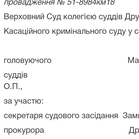
провадження № 51-8984км18
Верховний Суд колегією суддів Дру
Касаційного кримінального суду у с
головуючого Матієк 
суддів Мазура М.В
О.П.,
за участю:
секретаря судового засідання Замк
прокурора Дронової