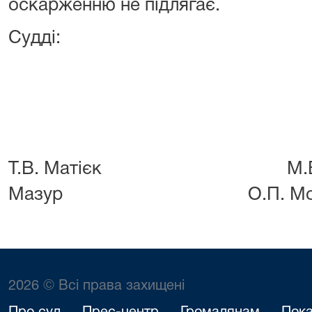
оскарженню не підлягає.
Судді:
Т.В. Матієк М.В
Мазур О.П. Могил
2026 © Всі права захищені