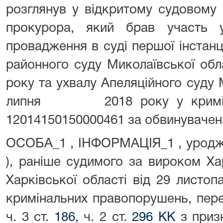
розглянув у відкритому судовому 
прокурора, який брав участь у
провадження в суді першої інстанц
районного суду Миколаївської обл
року та ухвалу Апеляційного суду М
липня 2018 року у криміна
12014150150000461 за обвинуваче
ОСОБА_1 , ІНФОРМАЦІЯ_1 , уродж
), раніше судимого за вироком Ха
Харківської області від 29 листо
кримінальних правопорушень, пере
ч. 3 ст.
186
, ч. 2 ст.
296 КК
з приз