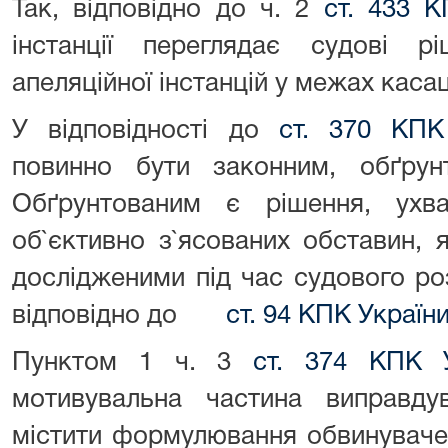
Так, відповідно до ч. 2
ст. 433 
інстанції переглядає судові 
апеляційної інстанцій у межах касац
У відповідності до
ст. 370 КПК
повинно бути законним, обґрун
Обґрунтованим є рішення, ухв
об`єктивно з`ясованих обставин, 
дослідженими під час судового ро
відповідно до
ст. 94 КПК Україн
Пунктом 1 ч. 3
ст. 374 КПК
У
мотивувальна частина виправду
містити формулювання обвинувачен