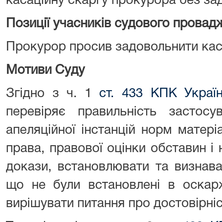
касаційну скаргу прокурора без за
Позиції учасників судового провад
Прокурор просив задовольнити каса
Мотиви Суду
Згідно з ч. 1
ст. 433 КПК
Украї
перевіряє правильність застос
апеляційної інстанцій норм матер
права, правової оцінки обставин і
докази, встановлювати та визнав
що не були встановлені в оскар
вирішувати питання про достовірніс