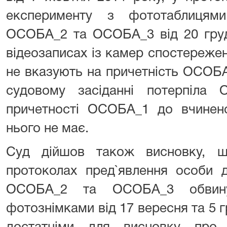
експерименту з фототаблицям
ОСОБА_2 та ОСОБА_3 від 20 груд
відеозаписах із камер спостережен
не вказують на причетність ОСОБА
судовому засіданні потерпіла
причетності ОСОБА_1 до вчинено
нього не має.
Суд дійшов також висновку, щ
протоколах пред`явлення особи д
ОСОБА_2 та ОСОБА_3 обвин
фотознімками від 17 вересня та 