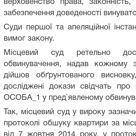
верховенство права, законність, 
забезпечення доведеності винуватос
Суди першої та апеляційної інста
вимог закону.
Місцевий суд ретельно дос
обвинувачення, надав кожному 
дійшов обґрунтованого висновку
досліджені докази свідчать про 
ОСОБА_1 у пред`явленому обвинува
Так, місцевий суд у вироку зазначи
протоколі обшуку квартири за м
від 7 жовтня 2014 року, у прото