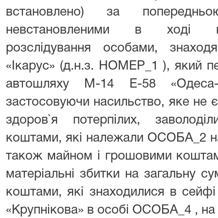
встановлено) за поперед
невстановленими в ході п
розслідування особами, знаход
«Ікарус» (д.н.з. НОМЕР_1 ), 
автошляху М-14 Е-58 «Одеса-М
застосовуючи насильство, яке не 
здоров`я потерпілих, заволод
коштами, які належали ОСОБА_2 на
також майном і грошовими кошта
матеріальні збитки на загальну с
коштами, які знаходилися в сейф
«Крупнікова» в особі ОСОБА_4 , на 