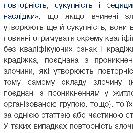
повторність, сукупність і рецид
наслідки»
, що якщо вчинені зло
утворюють ще й сукупність, вони в
повинні отримувати окрему кваліфі
без кваліфікуючих ознак і крадіж
крадіжка, поєднана з проникн
злочини, які утворюють повторніс
тому самому складу злочину (н
поєднані з проникненням у житло
організованою групою, тощо), то їх
за однією статтею або частиною с
У таких випадках повторність злоч