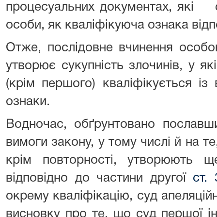
процесуальних документах, які 
особи, як кваліфікуюча ознака відп
Отже, послідовне вчинення особо
утворює сукупність злочинів, у я
(крім першого) кваліфікується із
ознаки.
Водночас, обґрунтовано пославши
вимоги закону, у тому числі й на т
крім повторності, утворюють щ
відповідно до частини другої
ст.
окрему кваліфікацію, суд апеляційн
висновку про те, що суд першої ін