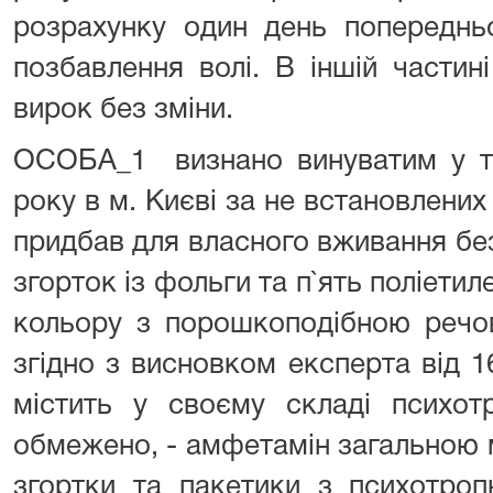
розрахунку один день попередньо
позбавлення волі. В іншій частин
вирок без зміни.
ОСОБА_1 визнано винуватим у то
року в м. Києві за не встановлени
придбав для власного вживання бе
згорток із фольги та п`ять поліети
кольору з порошкоподібною речов
згідно з висновком експерта від 
містить у своєму складі психотр
обмежено, - амфетамін загальною 
згортки та пакетики з психотр