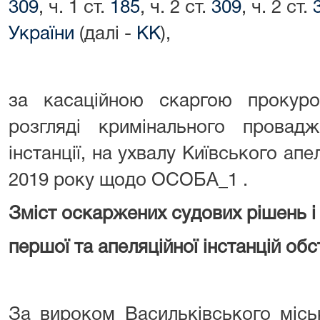
309
, ч. 1 ст.
185
, ч. 2 ст.
309
, ч. 2 ст.
України
(далі -
КК
),
за касаційною скаргою прокур
розгляді кримінального провадж
інстанції, на ухвалу Київського апе
2019 року щодо ОСОБА_1 .
Зміст оскаржених судових рішень і
першої та апеляційної інстанцій об
За вироком Васильківського місь