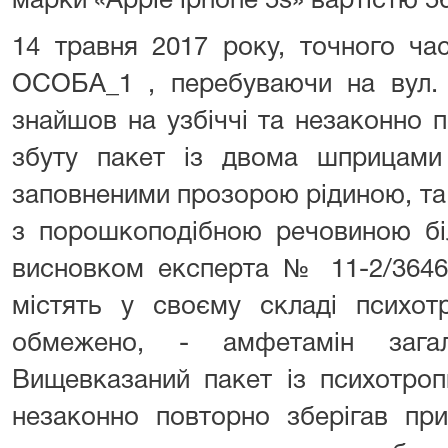
марки «Apple iphone 5s» вартістю 56
14 травня 2017 року, точного ча
ОСОБА_1 , перебуваючи на вул. К
знайшов на узбіччі та незаконно 
збуту пакет із двома шприцами
заповненими прозорою рідиною, та
з порошкоподібною речовиною біл
висновком експерта № 11-2/3646
містять у своєму складі психотр
обмежено, - амфетамін зага
Вищевказаний пакет із психотр
незаконно повторно зберігав пр