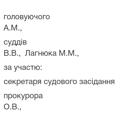
головуючого 
А.М.,
суддів 
В.В., Лагнюка М.М.,
за участ
секретаря судового засіда
прокурора 
О.В.,