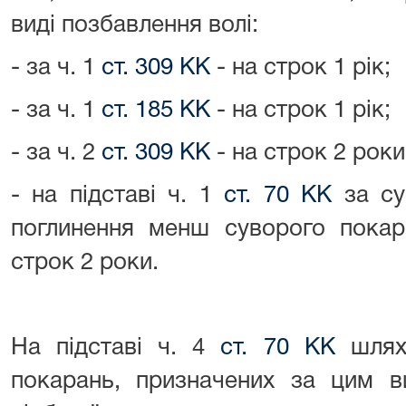
виді позбавлення волі:
- за ч. 1
ст. 309 КК
- на строк 1 рік;
- за ч. 1
ст. 185
КК
- на строк 1 рік;
- за ч. 2
ст. 309 КК
- на строк 2 роки
- на підставі ч. 1
ст. 70 КК
за су
поглинення менш суворого покар
строк 2 роки.
На підставі ч. 4
ст. 70 КК
шляхо
покарань, призначених за цим в