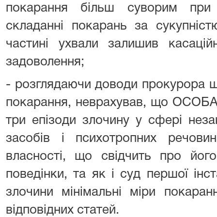
покарання більш суворим при
складанні покарань за сукупніст
частині ухвали залишив касацій
задоволення;
- розглядаючи доводи прокурора щ
покарання, неврахував, що ОСОБА
три епізоди злочину у сфері неза
засобів і психотропних речов
власності, що свідчить про його
поведінки, та як і суд першої інст
злочини мінімальні міри покаран
відповідних статей.