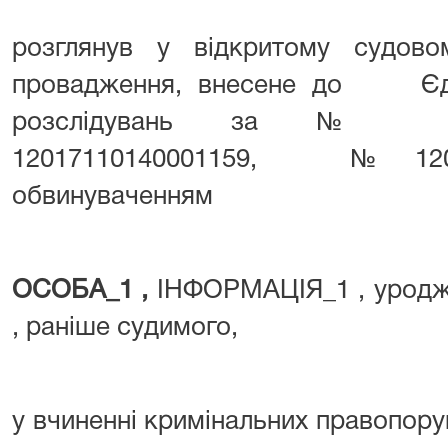
розглянув у відкритому судовом
провадження, внесене до Єди
розслідувань за № 120
12017110140001159, № 12
обвинуваченням
ОСОБА_1
,
ІНФОРМАЦІЯ_1 , уродж
, раніше судимого,
у вчиненні кримінальних правопоруш