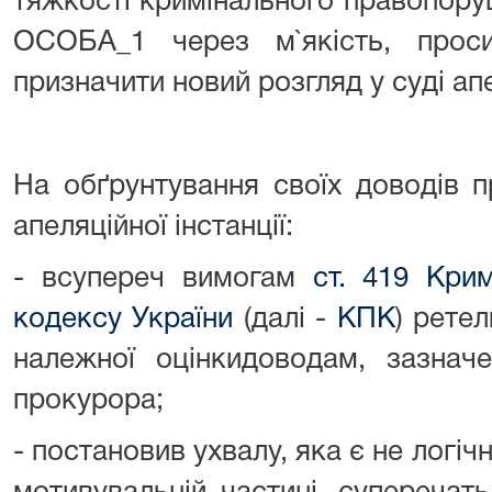
тяжкості кримінального правопору
ОСОБА_1 через м`якість, прос
призначити новий розгляд у суді апе
На обґрунтування своїх доводів 
апеляційної інстанції:
- всупереч вимогам
ст. 419 Кри
кодексу України
(далі -
КПК
) рете
належної оцінкидоводам, зазначе
прокурора;
- постановив ухвалу, яка є не логічн