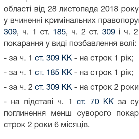
області від 28 листопада 2018 ро
у вчиненні кримінальних правопоруш
309
, ч. 1 ст.
185
, ч. 2 ст.
309
і ч. 2
покарання у виді позбавлення волі:
- за ч. 1
ст. 309 КК
- на строк 1 рік;
- за ч. 1
ст. 185
КК
- на строк 1 рік;
- за ч. 2
ст. 309 КК
- на строк 2 роки
- на підставі ч. 1
ст. 70 КК
за су
поглинення менш суворого покар
строк 2 роки 6 місяців.