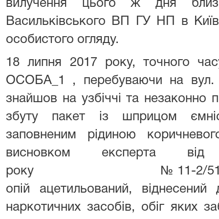
вилучення цього ж дня близь
Васильківського ВП ГУ НП в Київс
особистого огляду.
18 липня 2017 року, точного час
ОСОБА_1 , перебуваючи на вул. К
знайшов на узбіччі та незаконно 
збуту пакет із шприцом ємні
заповненим рідиною коричневог
висновком експерта ві
року № 11-2/5106 місти
опій ацетильований, віднесений
наркотичних засобів, обіг яких з