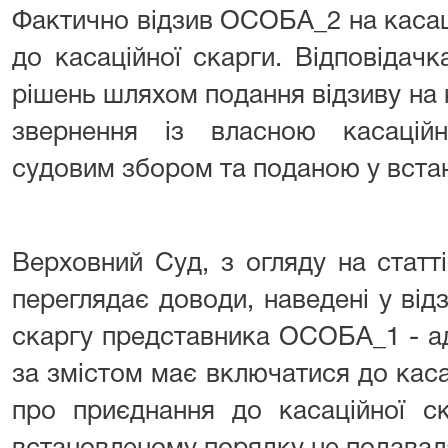
Фактично відзив ОСОБА_2 на касац
до касаційної скарги. Відповідачк
рішень шляхом подання відзиву на к
звернення із власною касацій
судовим збором та поданою у вста
Верховний Суд, з огляду на статт
переглядає доводи, наведені у ві
скаргу представника ОСОБА_1 - ад
за змістом має включатися до каса
про приєднання до касаційної ск