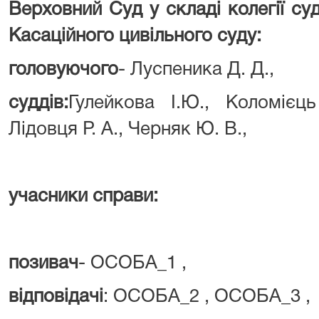
Верховний Суд у складі колегії су
Касаційного цивільного суду:
головуючого
- Луспеника Д. Д.,
суддів:
Гулейкова І.Ю., Коломієць
Лідовця Р. А., Черняк Ю. В.,
учасники справи:
позивач
- ОСОБА_1 ,
відповідачі
: ОСОБА_2 , ОСОБА_3 ,