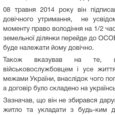
08 травня 2014 року він підписа
довічного утримання, не усвід
моменту право володіння на 1/2 ча
земельної ділянки перейде до ОСО
буде належати йому довічно.
Також вказував на те, 
військовослужбовцем і усе житт
межами України, внаслідок чого по
а договір було складено на українс
Зазначав, що він не збирався дар
житло та укладати з будь-ким д