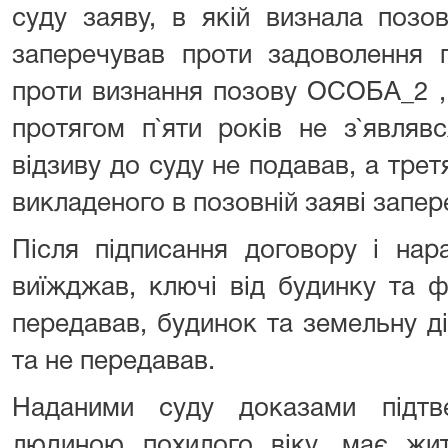
суду заяву, в якій визнала позо
заперечував проти задоволення 
проти визнання позову ОСОБА_2 , 
протягом п`яти років не з`являв
відзиву до суду не подавав, а тре
викладеного в позовній заяві запер
Після підписання договору і нар
виїжджав, ключі від будинку та ф
передавав, будинок та земельну д
та не передавав.
Наданими суду доказами підт
людиною похилого віку, має жит