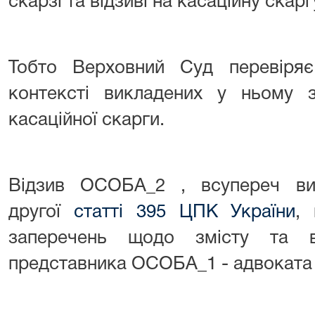
скарзі та відзиві на касаційну скарг
Тобто Верховний Суд перевіряє
контексті викладених у ньому 
касаційної скарги.
Відзив ОСОБА_2 , всупереч ви
другої
статті 395 ЦПК України
,
заперечень щодо змісту та в
представника ОСОБА_1 - адвоката 