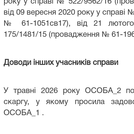
року у справі № 522/9562/16 (про
від 09 вересня 2020 року у справі 
№ 61-1051св17), від 21 лютог
175/1481/15 (провадження № 61-196
Доводи інших учасників справи
У травні 2026 року ОСОБА_2 под
скаргу, у якому просила задово
ОСОБА_1 .