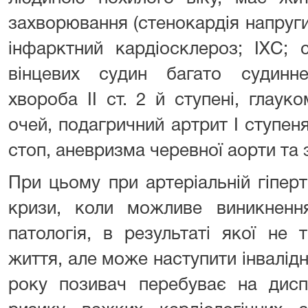
захворювання (стенокардія напруги 
інфарктний кардіосклероз; ІХС; 
вінцевих судин багато судинне
хвороба ІІ ст. 2 й ступені, глауко
очей, подагричний артрит І ступен
стоп, аневризма черевної аорти та 
При цьому при артеріальній гіперто
кризи, коли можливе виникненн
патологія, в результаті якої не 
життя, але може наступити інвалідні
року позивач перебуває на дисп