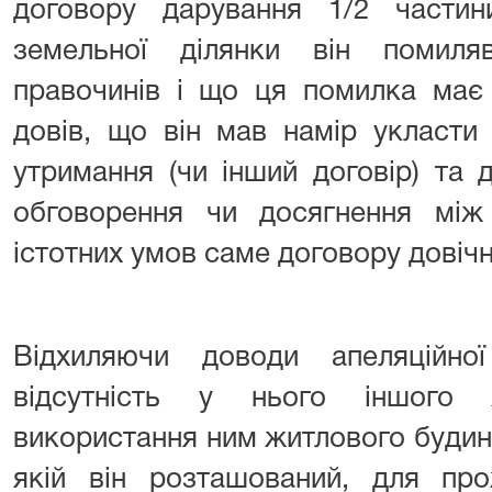
договору дарування 1/2 части
земельної ділянки він помил
правочинів і що ця помилка має 
довів, що він мав намір укласти
утримання (чи інший договір) та 
обговорення чи досягнення між
істотних умов саме договору довіч
Відхиляючи доводи апеляційн
відсутність у нього іншого
використання ним житлового будинк
якій він розташований, для про