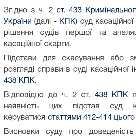
Згідно з ч. 2
ст. 433 Кримінально
України
(далі -
КПК
) суд касаційної
рішення судів першої та апеляц
касаційної скарги.
Підстави для скасування або з
розгляді справи в суді касаційної і
438 КПК
.
Відповідно до ч. 2 ст.
438 КПК
п
наявність цих підстав суд ка
керуватися
статтями 412-414 цього
Висновки суду про доведеніст