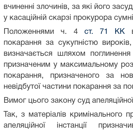
вчиненні злочинів, за які його засу
у касаційній скарзі прокурора сумн
Положеннями ч. 4
ст. 71 КК
в
покарання за сукупністю вироків,
визначається шляхом поглинення
призначеним у максимальному розм
покарання, призначеного за но
невідбутої частини покарання за п
Вимог цього закону суд апеляційної
Так, з матеріалів кримінального 
апеляційної інстанції призн