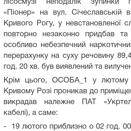
лісосмузі неподалік зупинки 
«Піонер» на вул. Січеславській 
Кривого Рогу, у невстановленої
повторно незаконно придбав та 
особливо небезпечний наркотични
перерахунку на суху речовину 89,4
год. 20 хв. був виявлений та вилуче
Крім цього, ОСОБА_1 у лютому 
Кривому Розі проникав до приміще
викрадав належне ПАТ «Укртел
кабелі), а саме:
- 19 лютого приблизно о 02 год. 00