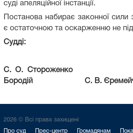
суді апеляційної інстанції.
Постанова набирає законної сили 
є остаточною та оскарженню не під
Судді:
С. О. Сторож
Бородій С. В. Єремейч
2026 © Всі права захищені
Про суд
Прес-центр
Громадянам
Пока