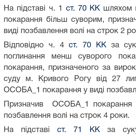
На підставі ч. 1
ст. 70 КК
шляхом п
покарання більш суворим, призн
виді позбавлення волі на строк 2 ро
Відповідно ч. 4
ст. 70 КК
за сук
поглинання менш суворого пок
покарання, призначеного за виро
суду м. Кривого Рогу від 27 ли
ОСОБА_1 покарання у виді позбавле
Призначив ОСОБА_1 покарання 
позбавлення волі на строк 4 роки.
На підставі
ст. 71 КК
за суку