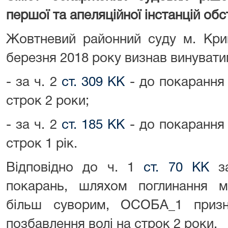
першої та апеляційної інстанцій об
Жовтневий районний суду м. Кри
березня 2018 року визнав винуват
- за ч. 2
ст. 309 КК
- до покарання 
строк 2 роки;
- за ч. 2
ст. 185 КК
- до покарання 
строк 1 рік.
Відповідно до ч. 1
ст. 70 КК
за
покарань, шляхом поглинання 
більш суворим, ОСОБА_1 призн
позбавлення волі на строк 2 роки.