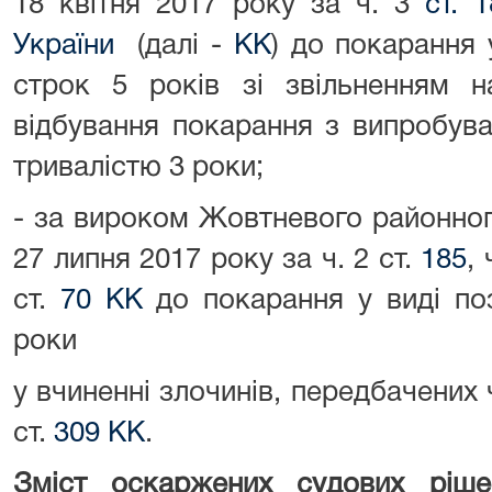
18 квітня 2017 року за ч. 3
ст. 
України
(далі -
КК
) до покарання 
строк 5 років зі звільненням н
відбування покарання з випробув
тривалістю 3 роки;
- за вироком Жовтневого районног
27 липня 2017 року за ч. 2 ст.
185
, 
ст.
70 КК
до покарання у виді поз
роки
у вчиненні злочинів, передбачених ч
ст.
309 КК
.
Зміст оскаржених судових ріше