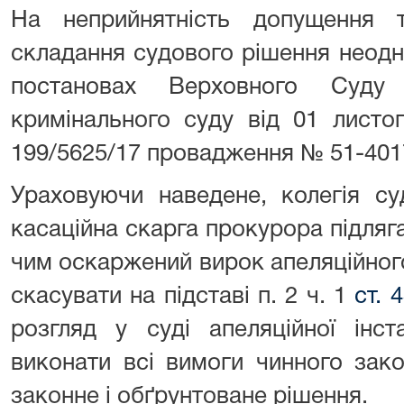
На неприйнятність допущення 
складання судового рішення неод
постановах Верховного Суду 
кримінального суду від 01 лист
199/5625/17 провадження № 51-4017
Ураховуючи наведене, колегія су
касаційна скарга прокурора підляга
чим оскаржений вирок апеляційно
скасувати на підставі п. 2 ч. 1
ст. 
розгляд у суді апеляційної інст
виконати всі вимоги чинного зак
законне і обґрунтоване рішення.