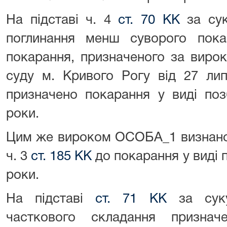
На підставі ч. 4
ст. 70 КК
за сук
поглинання менш суворого пок
покарання, призначеного за виро
суду м. Кривого Рогу від 27 л
призначено покарання у виді поз
роки.
Цим же вироком ОСОБА_1 визнано 
ч. 3
ст. 185 КК
до покарання у виді 
роки.
На підставі
ст. 71 КК
за суку
часткового складання призна