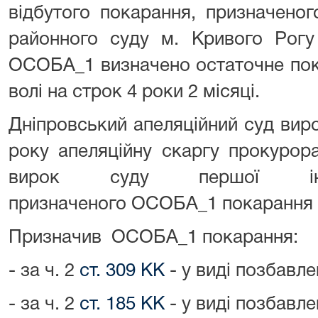
відбутого покарання, призначено
районного суду м. Кривого Рогу
ОСОБА_1 визначено остаточне пок
волі на строк 4 роки 2 місяці.
Дніпровський апеляційний суд вир
року апеляційну скаргу прокурор
вирок суду першої інс
призначеного ОСОБА_1 покарання 
Призначив ОСОБА_1 покарання:
- за ч. 2
ст. 309 КК
- у виді позбавле
- за ч. 2
ст. 185 КК
- у виді позбавлен