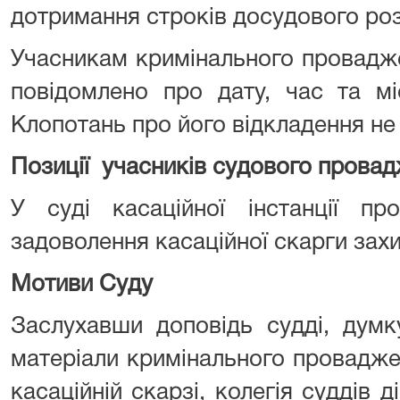
дотримання строків досудового роз
Учасникам кримінального провадж
повідомлено про дату, час та мі
Клопотань про його відкладення не
Позиції учасників судового прова
У суді касаційної інстанції пр
задоволення касаційної скарги зах
Мотиви Суду
Заслухавши доповідь судді, думк
матеріали кримінального провадже
касаційній скарзі, колегія суддів 