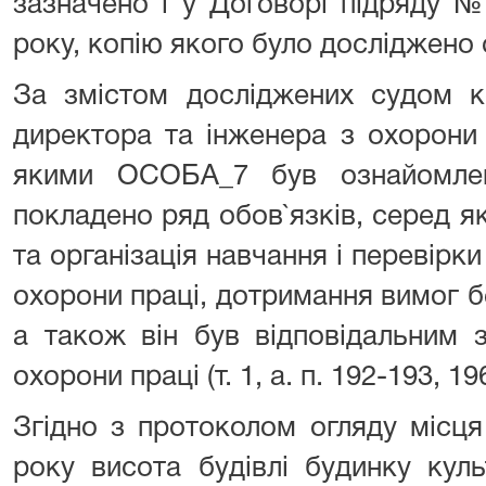
зазначено і у Договорі підряду №
року, копію якого було досліджено су
За змістом досліджених судом ко
директора та інженера з охорони
якими ОСОБА_7 був ознайомлен
покладено ряд обов`язків, серед я
та організація навчання і перевірки
охорони праці, дотримання вимог бе
а також він був відповідальним з
охорони праці (т. 1, а. п. 192-193, 19
Згідно з протоколом огляду місця
року висота будівлі будинку кул