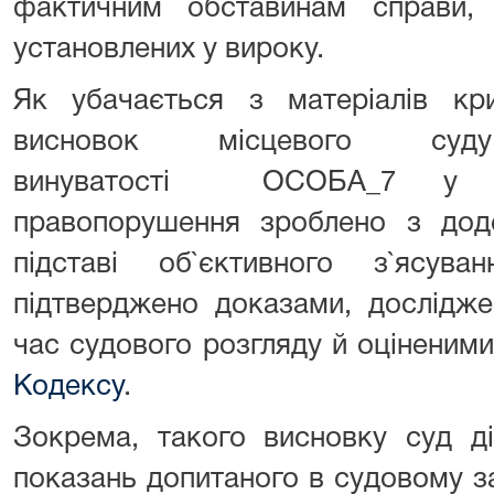
фактичним обставинам справи,
установлених у вироку.
Як убачається з матеріалів кри
висновок місцевого суд
винуватості ОСОБА_7 у вч
правопорушення зроблено з до
підставі об`єктивного з`ясув
підтверджено доказами, дослідже
час судового розгляду й оціненим
Кодексу
.
Зокрема, такого висновку суд ді
показань допитаного в судовому з