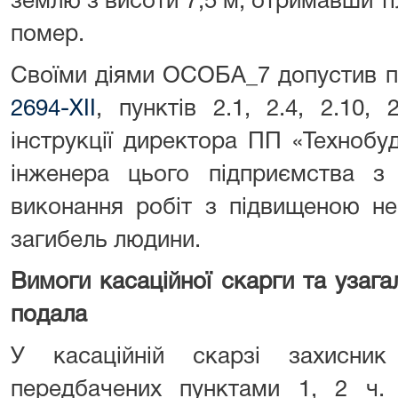
землю з висоти 7,5 м, отримавши ті
помер.
Своїми діями ОСОБА_7 допустив 
2694-ХІІ
, пунктів 2.1, 2.4, 2.10, 
інструкції директора ПП «Технобу
інженера цього підприємства з 
виконання робіт з підвищеною н
загибель людини.
Вимоги касаційної скарги та узагал
подала
У касаційній скарзі захисник
передбачених пунктами 1, 2 ч