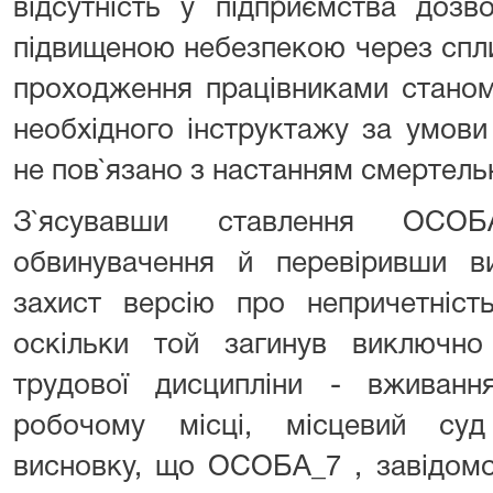
відсутність у підприємства дозв
підвищеною небезпекою через спли
проходження працівниками станом
необхідного інструктажу за умов
не пов`язано з настанням смертельн
З`ясувавши ставлення ОСОБ
обвинувачення й перевіривши ви
захист версію про непричетніс
оскільки той загинув виключн
трудової дисципліни - вживанн
робочому місці, місцевий суд
висновку, що ОСОБА_7 , завідом