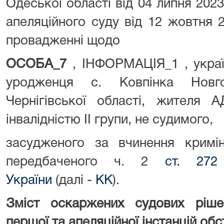
Одеської області від 04 липня 202
апеляційного суду від 12 жовтня 
провадженні щодо
ОСОБА_7
, ІНФОРМАЦІЯ_1 , украї
уродженця с. Ковпінка Новго
Чернігівської області, жителя
інвалідністю II групи, не судимого,
засудженого за вчинення кримін
передбаченого ч. 2
ст. 272
України
(далі -
КК
).
Зміст оскаржених судових ріше
першої та апеляційної інстанцій об