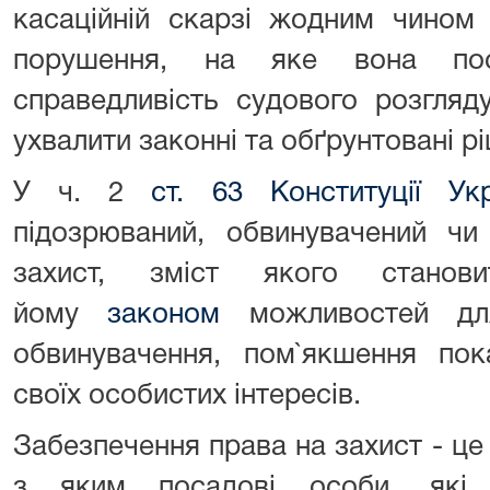
касаційній скарзі жодним чином
порушення, на яке вона пос
справедливість судового розгля
ухвалити законні та обґрунтовані р
У ч. 2
ст. 63 Конституції Укр
підозрюваний, обвинувачений чи
захист, зміст якого станови
йому
законом
можливостей для
обвинувачення, пом`якшення пок
своїх особистих інтересів.
Забезпечення права на захист - це
з яким посадові особи, які 