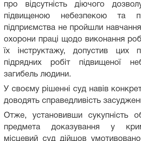
про відсутність діючого дозво
підвищеною небезпекою та п
підприємства не пройшли навчання 
охорони праці щодо виконання роб
їх інструктажу, допустив цих п
підрядних робіт підвищеної н
загибель людини.
У своєму рішенні суд навів конкрет
доводять справедливість засудже
Отже, установивши сукупність о
предмета доказування у крим
місцевий суд дійшов умотивовано