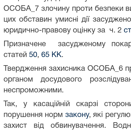
ОСОБА_7 злочину проти безпеки ви
цих обставин умисні дії засуджен
юридично-правову оцінку за ч. 2
ст
Призначене засудженому покар
статей
50
,
65 КК
.
Твердження захисника ОСОБА_6 
органом досудового розслідув
неспроможними.
Так, у касаційній скарзі сторо
порушення норм
закону
, які регул
захист від обвинувачення. Вод