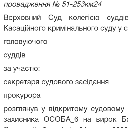
провадження № 51-253км24
Верховний Суд колегією судді
Касаційного кримінального суду у с
головуючого ОС
суддів ОСОБА_2
за участю:
секретаря судового засіданн
прокурора ОСО
розглянув у відкритому судовому 
захисника ОСОБА_6 на вирок Ба