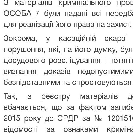
З матеріалів кримінального про
ОСОБА_7 були надані всі передб
для реалізації його права на захист.
Зокрема, у касаційній скарзі
порушення, які, на його думку, бу
досудового розслідування і потяг
визнання доказів недопустими
безпідставними та спростовуються
Так, з реєстру матеріалів до
вбачається, що за фактом загиб
2015 року до ЄРДР за № 1201516
відомості за ознаками кримін