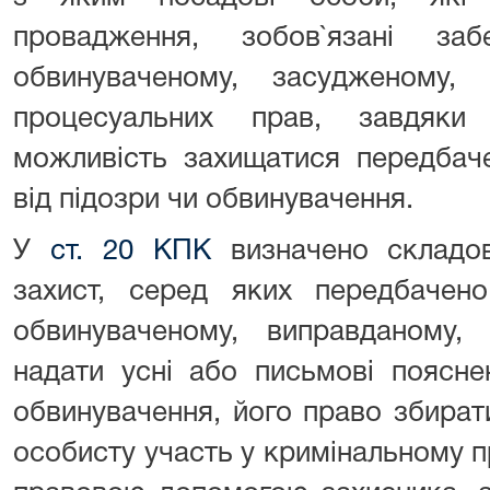
провадження, зобов`язані заб
обвинуваченому, засудженому, 
процесуальних прав, завдяк
можливість захищатися передба
від підозри чи обвинувачення.
У
ст. 20 КПК
визначено складов
захист, серед яких передбачено
обвинуваченому, виправданому,
надати усні або письмові поясне
обвинувачення, його право збират
особисту участь у кримінальному 