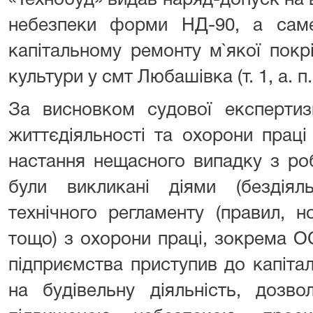
«Технобуд» видав наряд-допуск на 
небезпеки форми НД-90, а сам
капітальному ремонту м`якої покр
культури у смт Любашівка (т. 1, а. п.
За висновком судової експертиз
життєдіяльності та охорони праці
настання нещасного випадку з р
були викликані діями (бездія
технічного регламенту (правил, н
тощо) з охорони праці, зокрема О
підприємства приступив до капітал
на будівельну діяльність, дозв