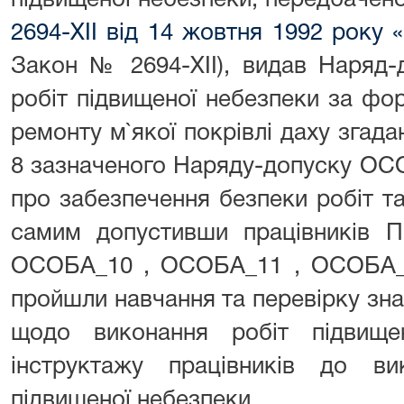
підвищеної небезпеки, передбачен
2694-XII
від 14 жовтня 1992 року 
Закон № 2694-ХІІ), видав Наряд
робіт підвищеної небезпеки за фо
ремонту м`якої покрівлі даху згада
8 зазначеного Наряду-допуску ОСО
про забезпечення безпеки робіт та
самим допустивши працівників 
ОСОБА_10 , ОСОБА_11 , ОСОБА_1
пройшли навчання та перевірку зна
щодо виконання робіт підвище
інструктажу працівників до ви
підвищеної небезпеки.