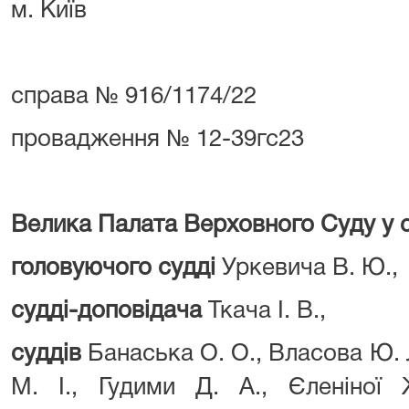
м. Київ
справа № 916/1174/22
провадження № 12-39гс23
Велика Палата Верховного Суду у с
головуючого судді
Уркевича В. Ю.,
судді-доповідача
Ткача І. В.,
суддів
Банаська О. О., Власова Ю. Л.
М. І., Гудими Д. А., Єленіної 