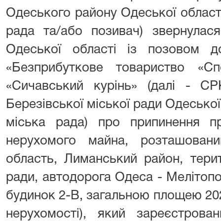
Одеського району Одеської област
рада та/або позивач) звернулас
Одеської області із позовом до
«Безприбуткове товариство «Сп
«Сичавський курінь» (далі - СР
Березівської міської ради Одеської 
міська рада) про припинення пр
нерухомого майна, розташован
область, Лиманський район, терит
ради, автодорога Одеса - Мелітопо
будинок 2-В, загальною площею 202,
нерухомості), який зареєстров