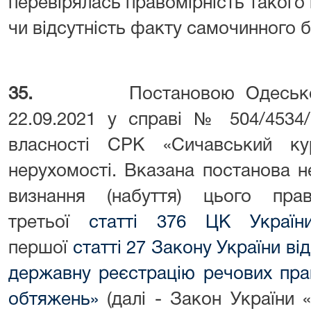
перевірялась правомірність такого 
чи відсутність факту самочинного б
35.
Постановою Одесько
22.09.2021 у справі № 504/4534
власності СРК «Сичавський ку
нерухомості. Вказана постанова 
визнання (набуття) цього пра
третьої
статті 376 ЦК Україн
першої
статті 27 Закону України ві
державну реєстрацію речових пра
обтяжень»
(далі - Закон України 