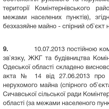
території Комінтернівського рай
межами населених пунктів), згі
безхазяйне майно - спірний об`єкт 
9.
10.07.2013 постійною ком
зв`язку, ЖКГ та будівництва Комі
Одеської області складено виснов
акта № 14 від 27.06.2013 про 
нерухомого майна (спірного об`єкта
Сичавської сільської ради Комінте
області (за межами населеного пунк