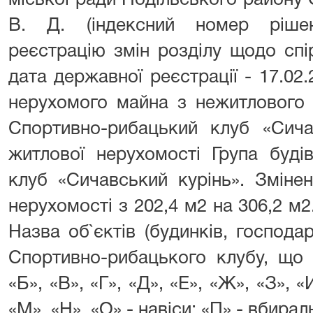
міської ради Подільського району
В. Д. (індексний номер ріше
реєстрацію змін розділу щодо спі
дата державної реєстрації - 17.02.
нерухомого майна з нежитлового 
Спортивно-рибацький клуб «Сича
житлової нерухомості Група буді
клуб «Сичавський курінь». Зміне
нерухомості з 202,4 м2 на 306,2 м2
Назва об`єктів (будинків, господа
Спортивно-рибацького клубу, що 
«Б», «В», «Г», «Д», «Е», «Ж», «З», «
«М», «Н», «О» - навіси; «П» - вбира