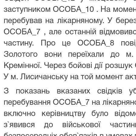
заступником ОСОБА_10 . На моме
перебував на лікарняному. У бере
ОСОБА_7 , але останній відмовивс
частину. Про це ОСОБА_8 пові
Золотого вони переїхали до м.
Кремінної. Через бойові дії розшу
У м. Лисичанську на той момент акт
З показань вказаних свідків 
перебування ОСОБА_7 на лікарняно
включно керівництву було відом
з`явився до військової части