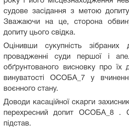
року і його місцезнаходження нев
судове засідання з метою допиту
Зважаючи на це, сторона обвину
допиту цього свідка.
Оцінивши сукупність зібраних 
провадженні суди першої і апел
обґрунтованого висновку про їх 
винуватості ОСОБА_7 у вчиненн
воєнного стану.
Доводи касаційної скарги захисни
перехресний допит ОСОБА_8 . С
підстав.