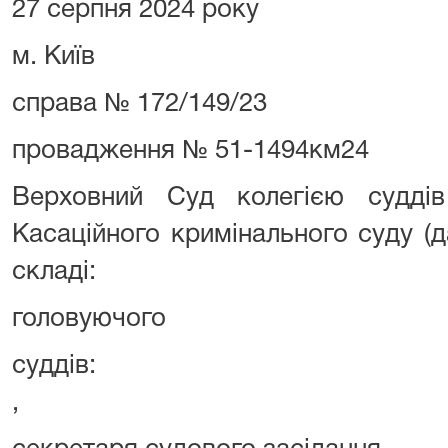
27 серпня 2024 року
м. Київ
справа № 172/149/23
провадження № 51-1494км24
Верховний Суд колегією судді
Касаційного кримінального суду (да
складі:
головуючого ОС
суддів: ОСОБА_
,