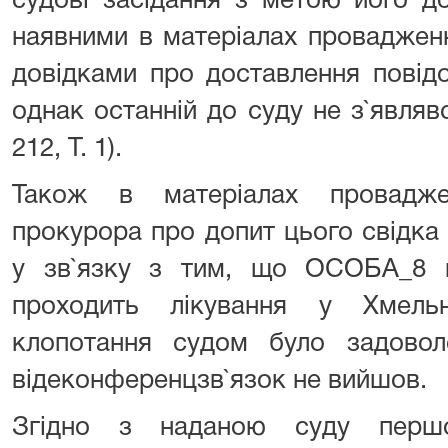
судові засідання з метою його д
наявними в матеріалах проваджен
довідками про доставлення повідо
однак останній до суду не з`являвся
212, Т. 1).
Також в матеріалах провадже
прокурора про допит цього свідка
у зв`язку з тим, що ОСОБА_8 
проходить лікування у Хмельн
клопотання судом було задово
відеконференцзв`язок не вийшов.
Згідно з наданою суду першої