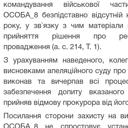
командування військової час
ОСОБА_8 безпідставно відсутній 
року, у зв`язку з чим матеріал
прийняття рішення про реєс
провадження (а. с. 214, Т. 1).
З урахуванням наведеного, колег
висновками апеляційного суду про т
виконав та вичерпав всі проце
забезпечення допиту вказаного
прийняв відмову прокурора від його
Посилання сторони захисту на в
ОСОБА_8 не спростовує устан