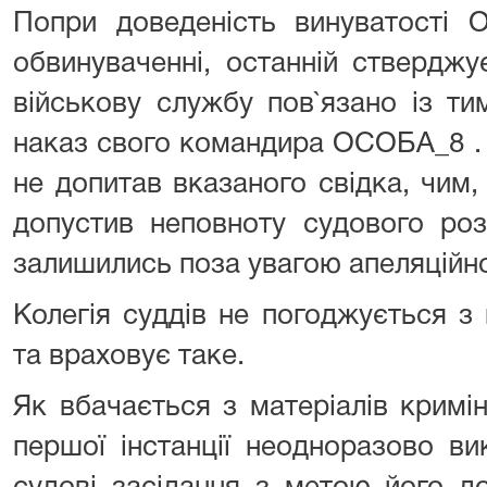
Попри доведеність винуватості 
обвинуваченні, останній стверджу
військову службу пов`язано із ти
наказ свого командира ОСОБА_8 . 
не допитав вказаного свідка, чим,
допустив неповноту судового роз
залишились поза увагою апеляційно
Колегія суддів не погоджується 
та враховує таке.
Як вбачається з матеріалів кримі
першої інстанції неодноразово в