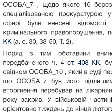
ОСОБА_7 , щодо якого 16 берез
спеціалізованою прокуратурою у
сфері були внесені відомост
кримінального правопорушення, 
КК
(а. с. 30, 33-50, Т. 2).
Поряд з тим обставини вчин
передбаченого ч. 4
ст. 408 КК
, б
свідком ОСОБА_10 , який в суді пер
що ОСОБА_7 був його підлегли
вторгнення перебував на лікарня
року закрив. У військовій части
орієнтовно тиждень до кінця лютог