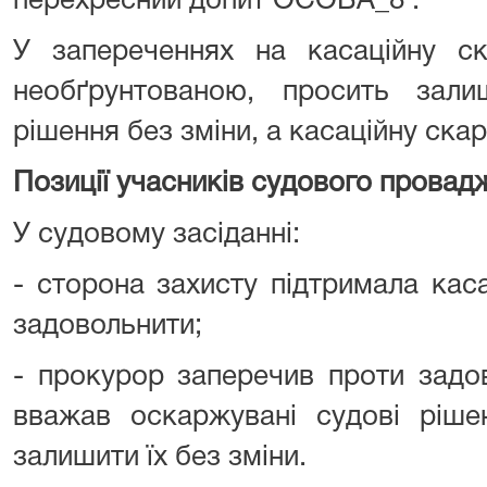
перехресний допит ОСОБА_8 .
У запереченнях на касаційну ск
необґрунтованою, просить зали
рішення без зміни, а касаційну скар
Позиції учасників судового провад
У судовому засіданні:
- сторона захисту підтримала каса
задовольнити;
- прокурор заперечив проти задов
вважав оскаржувані судові ріше
залишити їх без зміни.