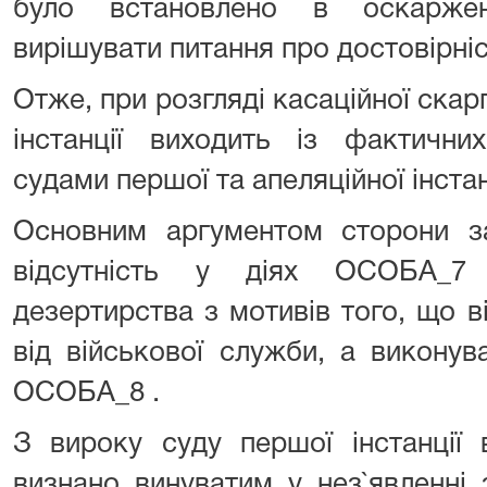
було встановлено в оскаржен
вирішувати питання про достовірніс
Отже, при розгляді касаційної скар
інстанції виходить із фактични
судами першої та апеляційної інстан
Основним аргументом сторони з
відсутність у діях ОСОБА_7 
дезертирства з мотивів того, що в
від військової служби, а викону
ОСОБА_8 .
З вироку суду першої інстанції
визнано винуватим у нез`явленні 