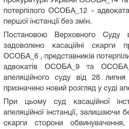
прокуратури України ОСОБА_14 та
потерпілого ОСОБА_12 - адвокат
першої інстанції без змін.
Постановою Верховного Суду 
задоволено касаційні скарги 
ОСОБА_6 , представників потерпі
адвокатів ОСОБА_9 та ОСОБА_
апеляційного суду від 28 липня
призначено новий розгляд у суді апе
При цьому суд касаційної інс
апеляційної інстанції, залишаючи б
скарги сторони обвинувачення,