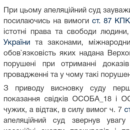
При цьому апеляційний суд зауважив
посилаючись на вимоги
ст. 87 КПК
істотні права та свободи людини
України
та законами, міжнародни
обов`язковість яких надана Верх
порушені при отриманні доказі
провадженні та у чому такі поруше
З приводу висновку суду перш
показання свідків ОСОБА_18 і О
чужих, а відтак, в силу вимог ч. 7
с
апеляційний суд звернув уваг