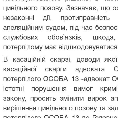
цивільного позову. Зазначає, що 
незаконні дії, протиправніст
апеляційним судом, під час безпо
службових обов`язків, шкода
потерпілому має відшкодовуватися н
В касаційній скарзі, доводи яко
касаційної скарги адвоката 
потерпілого ОСОБА_13 -адвокат О
істотні порушення вимог кримі
закону, просить змінити вирок ап
вирішення цивільного позову та за