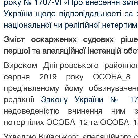
року № 1707-VІ «Про внесення змі
України щодо відповідальності за 
національної чи релігійної нетерпим
Зміст оскаржених судових ріше
першої та апеляційної інстанцій об
Вироком Дніпровського районно
серпня 2019 року ОСОБА_8 в
пред`явленому йому обвинуваче
редакції
Закону України № 170
недоведеністю вчинення ним з
потерпілих ОСОБА_12 та ОСОБА_13
Ухвалою Київського апеляційного с