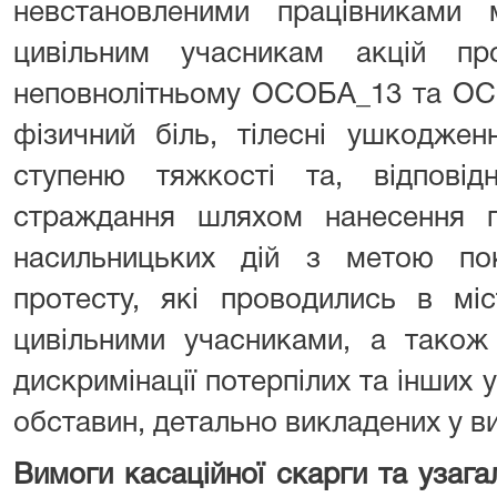
невстановленими працівниками м
цивільним учасникам акцій пр
неповнолітньому ОСОБА_13 та ОС
фізичний біль, тілесні ушкоджен
ступеню тяжкості та, відповід
страждання шляхом нанесення п
насильницьких дій з метою пок
протесту, які проводились в мі
цивільними учасниками, а також
дискримінації потерпілих та інших у
обставин, детально викладених у в
Вимоги касаційної скарги та узагал