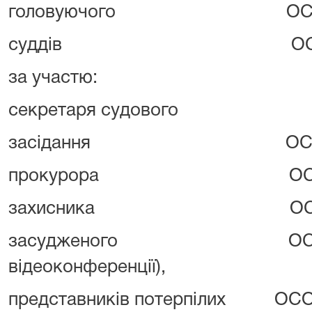
головуючого ОСОБ
суддів ОСОБА_2 ,
за участю:
секретаря судового
засідання ОСОБА
прокурора ОСОБА_5 
захисника ОСОБА
засудженого ОСОБА_8
відеоконференції),
представників потерпілих ОСОБ