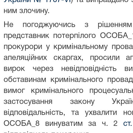
України № 1707-VІ
) та виправдано
ним злочину.
Не погоджуючись з рішенням 
представник потерпілого ОСОБА_
прокурори у кримінальному прова
апеляційних скаргах, просили а
вирок через невідповідність в
обставинам кримінального провад
вимог кримінального процесуаль
застосування закону Укра
відповідальність, та ухвалити н
ОСОБА_8 винуватим за ч. 2
ст