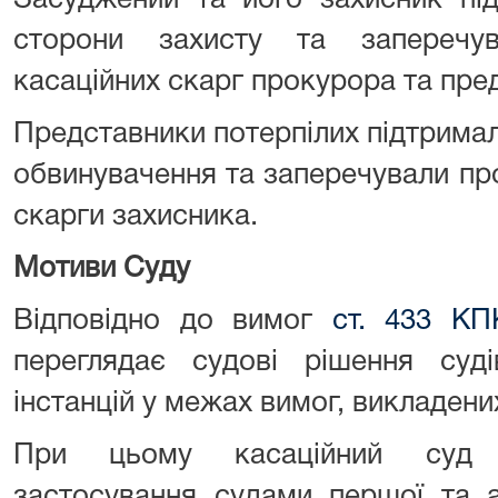
Засуджений та його захисник під
сторони захисту та заперечу
касаційних скарг прокурора та пре
Представники потерпілих підтримал
обвинувачення та заперечували пр
скарги захисника.
Мотиви Суду
Відповідно до вимог
ст. 433 КП
переглядає судові рішення суді
інстанцій у межах вимог, викладени
При цьому касаційний суд п
застосування судами першої та а