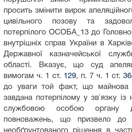
просить змінити вирок апеляційног
цивільного позову та задово
потерпілого ОСОБА_13 до Головног
внутрішніх справ України в Харків
Державної казначейської служб
області. Вказує, що суд апеляці
вимогам ч. 1 ст.
129
, п. 7 ч. 1 ст.
36
до уваги той факт, що майнова
завдана потерпілому у зв`язку із
службовою особою органу д
повноважень, що призвело до 
необґрунтованого рішення в част