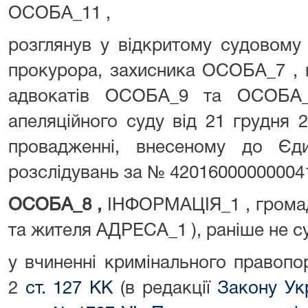
ОСОБА_11 ,
розглянув у відкритому судовому 
прокурора, захисника ОСОБА_7 , п
адвокатів ОСОБА_9 та ОСОБА_
апеляційного суду від 21 грудня 
провадженні, внесеному до Єд
розслідувань за № 42016000000004
ОСОБА_8 ,
ІНФОРМАЦІЯ_1 , громад
та жителя АДРЕСА_1 ), раніше не с
у вчиненні кримінального правопо
2
ст. 127 КК
(в редакції
Закону Ук