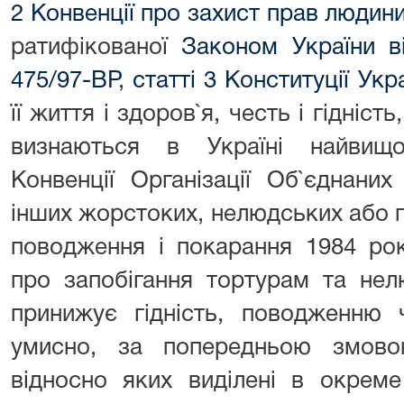
2 Конвенції про захист прав людин
ратифікованої
Законом України в
475/97-ВР
,
статті 3 Конституції Укр
її життя і здоров`я, честь і гідніст
визнаються в Україні найвищо
Конвенції Організації Об`єднани
інших жорстоких, нелюдських або п
поводження і покарання 1984 рок
про запобігання тортурам та не
принижує гідність, поводженню 
умисно, за попередньою змово
відносно яких виділені в окрем