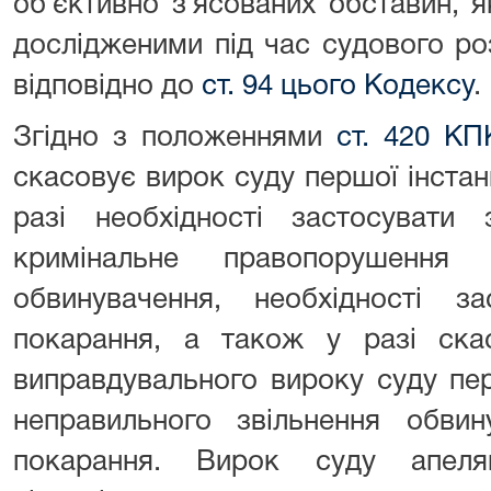
об`єктивно з`ясованих обставин, 
дослідженими під час судового ро
відповідно до
ст. 94 цього Кодексу
.
Згідно з положеннями
ст. 420 КП
скасовує вирок суду першої інстанц
разі необхідності застосуват
кримінальне правопорушення
обвинувачення, необхідності з
покарання, а також у разі скас
виправдувального вироку суду пер
неправильного звільнення обвин
покарання. Вирок суду апеляц