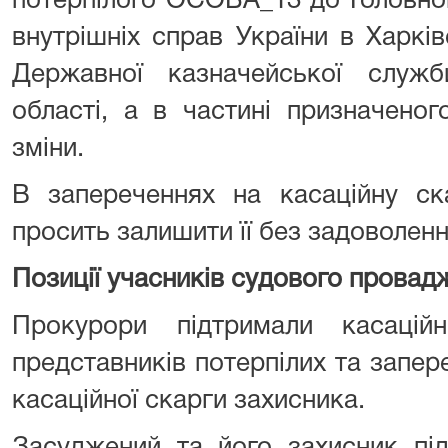
потерпілого ОСОБА_13 до Головног
внутрішніх справ України в Харків
Державної казначейської служб
області, а в частині призначено
зміни.
В запереченнях на касаційну ск
просить залишити її без задоволенн
Позиції учасників судового провад
Прокурори підтримали касацій
представників потерпілих та запе
касаційної скарги захисника.