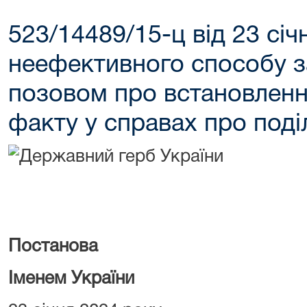
523/14489/15-ц від 23 сі
неефективного способу з
позовом про встановлен
факту у справах про под
Постанова
Іменем України