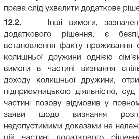
права слід ухвалити додаткове ріш
12.2.
Інші вимоги, зазначе
додаткового рішення, є безп
встановлення факту проживання о
колишньої дружини однією сім`є
вимоги в частині визнання спіл
доходу колишньої дружини, отри
підприємницькою діяльністю, суд
частині позову відмовив у повно
заяви щодо визнання розп
недопустимими доказами не належи
цій частині додаткового рішен