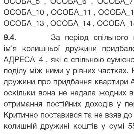
ОСОБА_5 , ОСОБА_6 , ОСОБА_7
ОСОБА_10 , ОСОБА_11 , ОСОБА_1 
ОСОБА_13 , ОСОБА_14 , ОСОБА_15
9.4.
За період спільного
ім`я колишньої дружини придба
АДРЕСА_4 , які є спільною сумісн
поділу між ними у рівних частках.
дружини про придбання квартири 
оскільки вона не надала жодних в
отримання постійних доходів у пе
Критично поставився та не взяв до
колишній дружині коштів у сумі 5