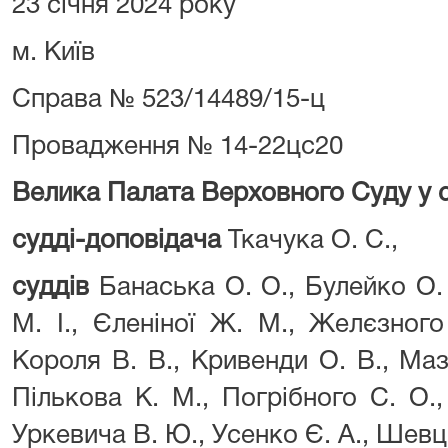
23 січня 2024 року
м. Київ
Справа № 523/14489/15-ц
Провадження № 14-22цс20
Велика Палата Верховного Суду у 
судді-доповідача
Ткачука О. С.,
суддів
Банаська О. О., Булейко О. 
М. І., Єленіної Ж. М., Желєзного
Короля В. В., Кривенди О. В., Ма
Пількова К. М., Погрібного С. О., 
Уркевича В. Ю., Усенко Є. А., Шевц