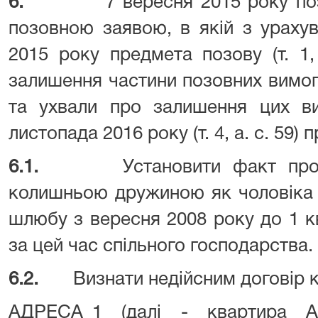
6.
7 вересня 2015 року по
позовною заявою, в якій з ураху
2015 року предмета позову (т. 1,
залишення частини позовних вимог бе
та ухвали про залишення цих ви
листопада 2016 року (т. 4, а. с. 59) 
6.1.
Установити факт про
колишньою дружиною як чоловіка 
шлюбу з вересня 2008 року до 1 к
за цей час спільного господарства.
6.2.
Визнати недійсним договір 
АДРЕСА_1 (далі - квартира А