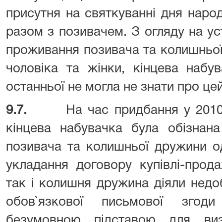
присутня на святкуванні дня нар
разом з позивачем. З огляду на у
проживання позивача та колишньої
чоловіка та жінки, кінцева набу
останньої не могла не знати про це
9.7.
На час придбання у 201
кінцева набувачка була обізнан
позивача та колишньої дружини од
укладання договору купівлі-прод
так і колишня дружина діяли недо
обов`язкової письмової згод
безумовною підставою для виз