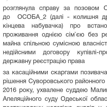
розглянула справу за позовом О
до ОСОБА_2 (далі - колишня др
кінцева набувачка) про встан
проживання однією сім`єю без ре
майна спільною сумісною власніст
недійсними договору купівлі-
державну реєстрацію права
за касаційними скаргами позивач
рішення Суворовського районного 
2016 року, ухвалене суддею Мали
Апеляційного суду Одеської облас