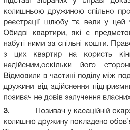
підставі зібраних у справі док
колишньою дружиною спільно про
реєстрації шлюбу та вели у цей 
Обидві квартири, які є предмет
набуті ними за спільні кошти. Прав
з цих квартир на користь кін
недійсним,оскільки його сторон
Відмовили в частині поділу між п
дружини від здійснення підприємни
позивач не довів залучення власних 
3.
Позивач у касаційній скар
колишню дружину покладено обов`