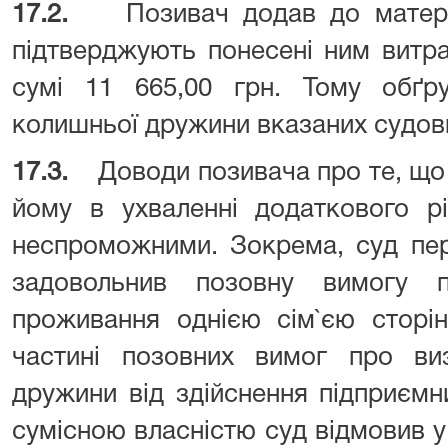
17.2.
Позивач додав до матеріа
підтверджують понесені ним витр
сумі 11 665,00 грн. Тому обґр
колишньої дружини вказаних судови
17.3.
Доводи позивача про те, що
йому в ухваленні додаткового рі
неспроможними. Зокрема, суд перш
задовольнив позовну вимогу 
проживання однією сім`єю сторін
частині позовних вимог про ви
дружини від здійснення підприємн
сумісною власністю суд відмовив у