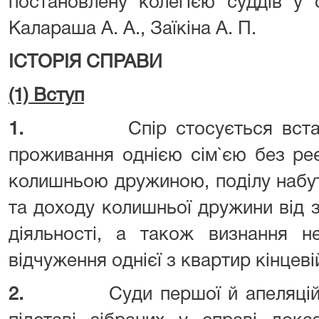
постановлену колегією суддів у 
Калараша А. А., Заїкіна А. П.
ІСТОРІЯ СПРАВИ
(1) Вступ
1.
Спір стосується вст
проживання однією сім`єю без ре
колишньою дружиною, поділу набут
та доходу колишньої дружини від 
діяльності, а також визнання н
відчуження однієї з квартир кінцеві
2.
Суди першої й апеляцій