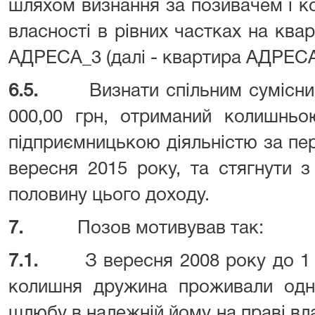
шляхом визнання за позивачем і 
власності в рівних частках на кв
АДРЕСА_3 (далі - квартира АДРЕСА
6.5.
Визнати спільним сумісни
000,00 грн, отриманий колишньо
підприємницькою діяльністю за пер
вересня 2015 року, та стягнути з
половину цього доходу.
7.
Позов мотивував так:
7.1.
З вересня 2008 року до 1 
колишня дружина проживали одні
шлюбу в належній йому на праві в