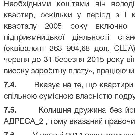
Необхідними коштами він волод
квартир, оскільки у період з І 
кварталу 2005 року включно 
підприємницької діяльності ст
(еквівалент 263 904,68 дол. США)
червня до 31 березня 2015 року в
високу заробітну плату», працююч
7.4.
Вказує на те, що квартир
спільною сумісною власністю подр
7.5.
Колишня дружина без йог
АДРЕСА_2 , тому вказаний правочин