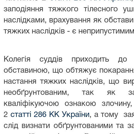
заподіяння тяжкого тілесного у
наслідками, врахування як обстав
тяжких наслідків - є неприпустимим
Колегія суддів приходить до
обставиною, що обтяжує покаран
настання тяжких наслідків, що ви
необґрунтованим, так як з
кваліфікуючою ознакою злочину,
2
статті 286 КК України
, а тому за
слід визнати обґрунтованими та з