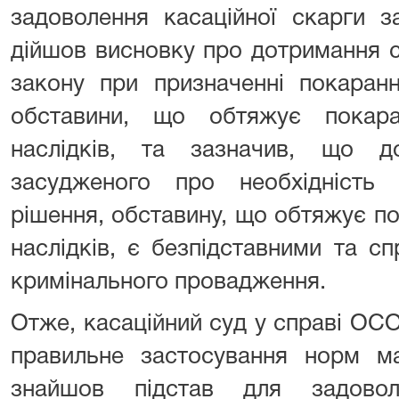
задоволення касаційної скарги з
дійшов висновку про дотримання 
закону при призначенні покаранн
обставини, що обтяжує покар
наслідків, та зазначив, що д
засудженого про необхідність
рішення, обставину, що обтяжує п
наслідків, є безпідставними та с
кримінального провадження.
Отже, касаційний суд у справі ОС
правильне застосування норм ма
знайшов підстав для задовол