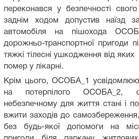
переконався у безпечності свого
заднім ходом допустив наїзд 
автомобіля на пішохода ОСОБ
дорожньо-транспортної пригоди 
тяжкі тілесні ушкодження в
помер у лікарні.
Крім цього, ОСОБА_1 усвідомлююч
на потерпілого ОСОБА_2, о
небезпечному для життя стані і п
вжити заходів до самозбереження,
без будь-якої допомоги на місц
пригоди біля паркану житлових