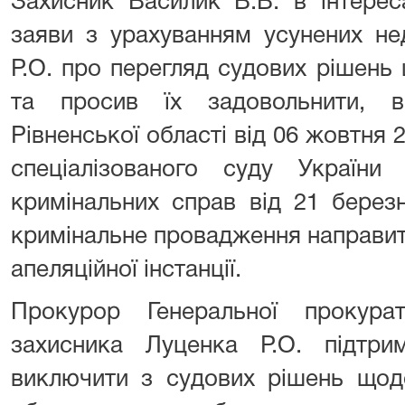
Захисник Василик В.В. в інтере
заяви з урахуванням усунених не
Р.О. про перегляд судових рішен
та просив їх задовольнити, в
Рівненської області від 06 жовтня 
спеціалізованого суду України
кримінальних справ від 21 берез
кримінальне провадження направит
апеляційної інстанції.
Прокурор Генеральної прокур
захисника Луценка Р.О. підтр
виключити з судових рішень що