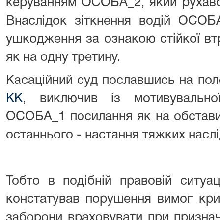
керуванням ОСОБА_2, який рухавс
Внаслідок зіткнення водій ОСОБА
ушкодження за ознакою стійкої вт
як на одну третину.
Касаційний суд пославшись на по
КК
, виключив із мотивувальн
ОСОБА_1 посилання як на обстави
останнього - настання тяжких наслі
Тобто в подібній правовій ситуаці
констатував порушення вимог кри
заборони враховувати при признач