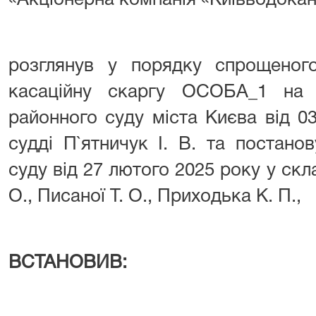
«Акціонерна компанія «Київводокан
розглянув у порядку спрощеног
касаційну скаргу ОСОБА_1 на 
районного суду міста Києва від 0
судді П`ятничук І. В. та постано
суду від 27 лютого 2025 року у скла
О., Писаної Т. О., Приходька К. П.,
ВСТАНОВИВ: