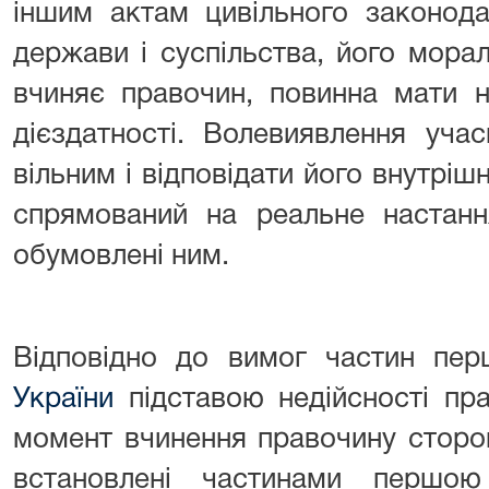
іншим актам цивільного законода
держави і суспільства, його мора
вчиняє правочин, повинна мати н
дієздатності. Волевиявлення уча
вільним і відповідати його внутріш
спрямований на реальне настанн
обумовлені ним.
Відповідно до вимог частин пер
України
підставою недійсності пр
момент вчинення правочину сторон
встановлені частинами першо