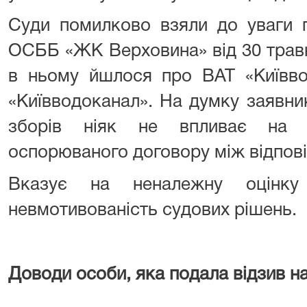
Суди помилково взяли до уваги п
ОСББ «ЖК Верховина» від 30 травн
в ньому йшлося про ВАТ «Київво
«Київводоканал». На думку заявни
зборів ніяк не впливає на п
оспорюваного договору між відпов
Вказує на неналежну оцінку
невмотивованість судових рішень.
Доводи особи, яка подала відзив на