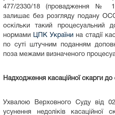
477/2330/18 (провадження № 14-
залишає без розгляду подану ОСО
оскільки такий процесуальний д
нормами
ЦПК України
на стадії ка
по суті штучним поданням доповн
поза межами визначеного процесуа
Надходження касаційної скарги до с
Ухвалою Верховного Суду від 02
усунення недоліків касаційної с