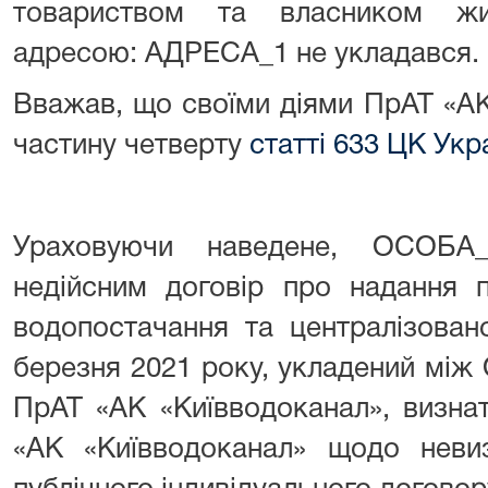
товариством та власником жи
адресою: АДРЕСА_1 не укладався.
Вважав, що своїми діями ПрАТ «А
частину четверту
статті 633 ЦК Укр
Ураховуючи наведене, ОСОБА
недійсним договір про надання п
водопостачання та централізован
березня 2021 року, укладений мі
ПрАТ «АК «Київводоканал», визна
«АК «Київводоканал» щодо неви