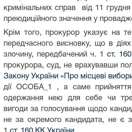
кримінальних справ від 11 грудн
преюдиційного значення у провад
Крім того, прокурор указує на т
передчасного висновку, що в дія
злочину, передбачений ч. 1
ст. 16
прокурора, суд, не врахувавши пол
Закону України «Про місцеві вибор
дії ОСОБА_1 , а саме прийняття 
одержання нею для себе чи трет
вигоди за голосування щодо кандида
не за окремого кандидата, не є 
1
ст. 160 КК України
.