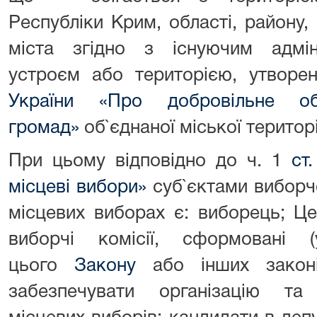
Республіки Крим, області, району, 
міста згідно з існуючим адміні
устроєм або територією, утворе
України
«Про добровільне об`є
громад»
об`єднаної міської територ
При цьому відповідно до ч. 1
ст
місцеві вибори»
суб`єктами виборчо
місцевих виборах є: виборець; Це
виборчі комісії, сформовані (
цього
Закону
або інших законі
забезпечувати організацію та