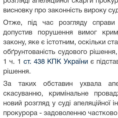
розгляді апеляційної скарги проку
висновку про законність вироку суд
Отже, під час розгляду справи с
допустив порушення вимог кримі
закону, яке є істотним, оскільки ста
обґрунтованість судового рішення,
1 ч. 1
ст. 438 КПК України
є підста
рішення.
За таких обставин ухвала апе
скасуванню, кримінальне прова
новий розгляд у суді апеляційної ін
прокурора - задоволенню частково