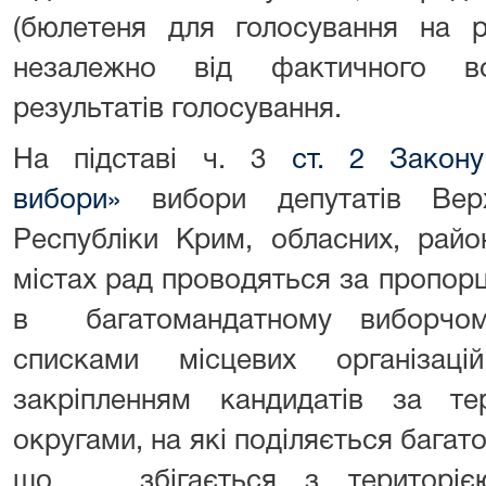
(бюлетеня для голосування на ре
незалежно від фактичного в
результатів голосування.
На підставі ч. 3
ст. 2 Закон
вибори»
вибори депутатів Верх
Республіки Крим, обласних, райо
містах рад проводяться за пропо
в багатомандатному виборчом
списками місцевих організаці
закріпленням кандидатів за те
округами, на які поділяється багат
що збігається з територією 