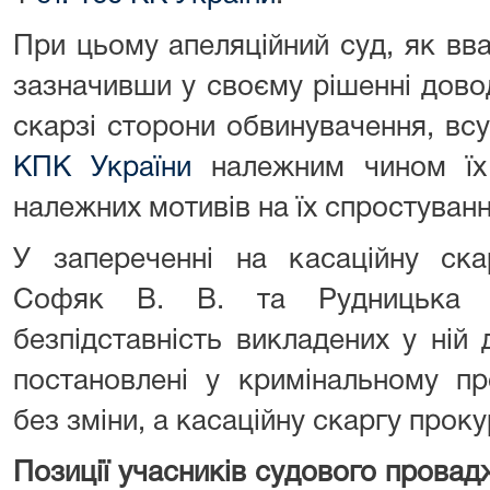
При цьому апеляційний суд, як в
зазначивши у своєму рішенні довод
скарзі сторони обвинувачення, вс
КПК України
належним чином їх 
належних мотивів на їх спростуванн
У запереченні на касаційну ска
Софяк В. В. та Рудницька Т
безпідставність викладених у ній
постановлені у кримінальному пр
без зміни, а касаційну скаргу прок
Позиції учасників судового провад