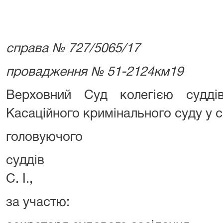
справа № 727/5065/17
провадження № 51-2124км19
Верховний Суд колегією судді
Касаційного кримінального суду у с
головуючого Слинь
суддів Ємця О. 
С. І.,
за участю: