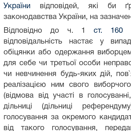
України
відповідей, які би ґр
законодавства України, на зазначен
Відповідно до ч. 1
ст. 160 
відповідальність настає у випад
обіцянки або одержання виборце
для себе чи третьої особи неправ
чи невчинення будь-яких дій, пов
реалізацією ним свого виборчог
(відмова від участі в голосуванн
дільниці (дільниці референду
голосування за окремого кандида
від такого голосування, перед