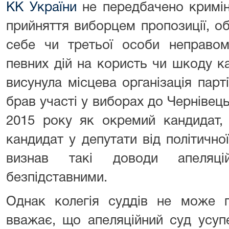
КК України
не передбачено криміна
прийняття виборцем пропозиції, о
себе чи третьої особи неправом
певних дій на користь чи шкоду к
висунула місцева організація пар
брав участі у виборах до Чернівець
2015 року як окремий кандидат,
кандидат у депутати від політичної
визнав такі доводи апеляці
безпідставними.
Однак колегія суддів не може п
вважає, що апеляційний суд усу