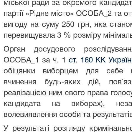
міської ради за окремого кандидата
партії «Рідне місто» ОСОБА_2 та о
вигоду на суму 250 грн, яка стан
перевищувала 3 % розміру мінімальн
Орган досудового розслідуванн
ОСОБА_1 за ч. 1
ст. 160 КК Україн
обіцянки виборцем для себе н
вчинення будь-яких дій, пов`я
реалізацією ним свого права голос
кандидата на виборах), нез
волевиявлення особи та результаті
У результаті розгляду криміналь