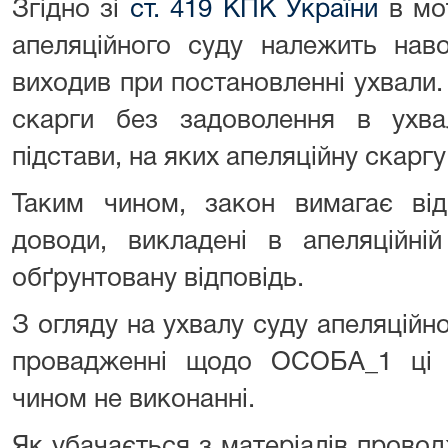
Згідно зі
ст. 419 КПК України
в мот
апеляційного суду належить нав
виходив при постановленні ухвали.
скарги без задоволення в ухва
підстави, на яких апеляційну скарг
Таким чином, закон вимагає від
доводи, викладені в апеляційні
обґрунтовану відповідь.
З огляду на ухвалу суду апеляційно
провадженні щодо ОСОБА_1 ці 
чином не виконанні.
Як убачається з матеріалів прово