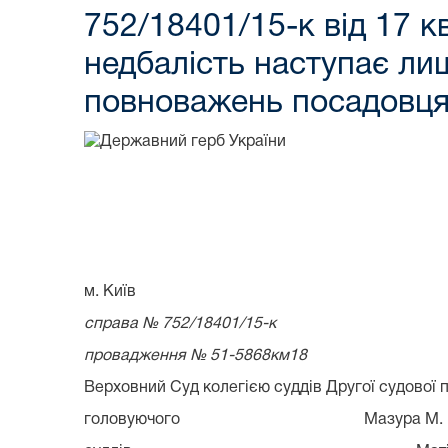
752/18401/15-к від 17 к
недбалість наступає лиш
повноважень посадовц
м. Київ
справа № 752/18401/15-к
провадження № 51-5868км18
Верховний Суд колегією суддів Другої судової п
головуючого Мазура М. В