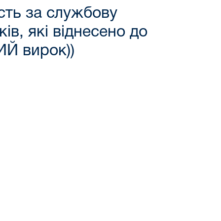
ість за службову
ів, які віднесено до
Й вирок))