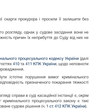
ї скарги прокурора і просили її залишити без
го розгляду, однак у судове засідання вони не
жність причин їх неприбуття до Суду від них не
інального процесуального кодексу України
(далі
статтях
410
та
411 КПК України
, щодо неповноти
 провадження.
ути істотне порушення вимог кримінального
відповідність призначеного покарання тяжкості
яді справи в суді касаційної інстанції є, окрім
г кримінального процесуального закону є такі
оване судове рішення (ч. 1
ст. 412 КПК України
).