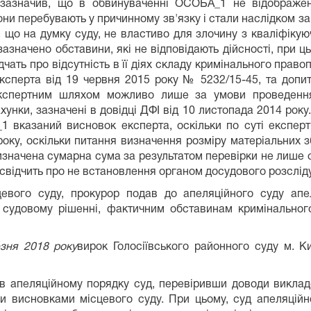
зазначив, що в обвинуваченні ОСОБА_1 не відображено
ни перебувають у причинному зв'язку і стали наслідком за
, що на думку суду, не властиво для злочину з кваліфіку
 зазначено обставини, які не відповідають дійсності, при
дчать про відсутність в її діях складу кримінального прав
сперта від 19 червня 2015 року № 5232/15-45, та допи
 експертним шляхом можливо лише за умови проведення
хунки, зазначені в довідці ДФІ від 10 листопада 2014 року
 вказаний висновок експерта, оскільки по суті експер
 року, оскільки питання визначення розміру матеріальних
изначена сумарна сума за результатом перевірки не лише об'
 свідчить про не встановлення органом досудового розсліду
вого суду, прокурор подав до апеляційного суду апе
 у судовому рішенні, фактичним обставинам кримінально
зня 2018 року
вирок Голосіївського районного суду м.
в апеляційному порядку суд, перевіривши доводи викладен
 висновками місцевого суду. При цьому, суд апеляційної