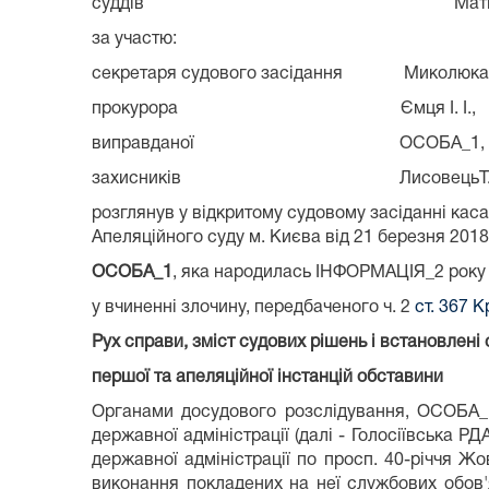
суддів Матієк Т. В., Мог
за участю:
секретаря судового засідання Миколюка Я
прокурора Ємця І. І.,
виправданої ОСОБА_1,
захисників ЛисовецьТ. В., Мику
розглянув у відкритому судовому засіданні каса
Апеляційного суду м. Києва від 21 березня 20
ОСОБА_1
, яка народилась ІНФОРМАЦІЯ_2 року в
у вчиненні злочину, передбаченого ч. 2
ст. 367 
Рух справи, зміст судових рішень і встановлені
першої та апеляційної інстанцій обставини
Органами досудового розслідування, ОСОБА_1 
державної адміністрації (далі - Голосіївська РД
державної адміністрації по просп. 40-річчя Жо
виконання покладених на неї службових обов'