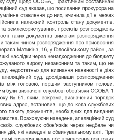
новку суду щодо ОСОБА_1 фактичним обставинам
ляційний суд вказав, що посилання прокурора на
млінне ставлення до них, вчинила дії в межах
ійснила належний контроль стану документів,
ри та землекористування, проектів розпоряджень
ості таких документів вимогам розпорядження
ивши таким чином розпорядження про присвоєння
ерала Матикіна, 16, у Голосіївському районі, за
 тяжкі наслідки через ненадходження до бюджету
аржуваного вироку незаконним та таким, що не
ду, недостатньо для визнання наявності в діях
, апеляційний суд, дослідивши розпорядження
ів між головою, першим заступником голови,
яким були визначені службові обов'язки ОСОБА_1
року № 61, яким, зокрема, визначений порядок
тових адрес, встановив, що до кола службових
ого пакету документів, необхідних для видання
давства. Враховуючи наведене, апеляційний суд
своїх службових обов'язків через недбале чи
ня дій, які наведені в обвинувальному акті. При
 не самі розпорядження про присвоєння поштових