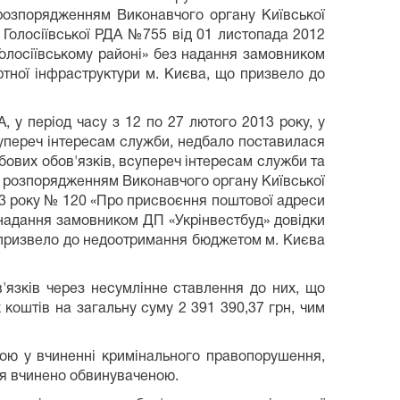
 розпорядженням Виконавчого органу Київської
 Голосіївської РДА №755 від 01 листопада 2012
Голосіївському районі» без надання замовником
ртної інфраструктури м. Києва, що призвело до
 у період часу з 12 по 27 лютого 2013 року, у
 всупереч інтересам служби, недбало поставилася
бових обов'язків, всупереч інтересам служби та
го розпорядженням Виконавчого органу Київської
013 року № 120 «Про присвоєння поштової адреси
з надання замовником ДП «Укрінвестбуд» довідки
що призвело до недоотримання бюджетом м. Києва
язків через несумлінне ставлення до них, що
оштів на загальну суму 2 391 390,37 грн, чим
ою у вчиненні кримінального правопорушення,
ня вчинено обвинуваченою.