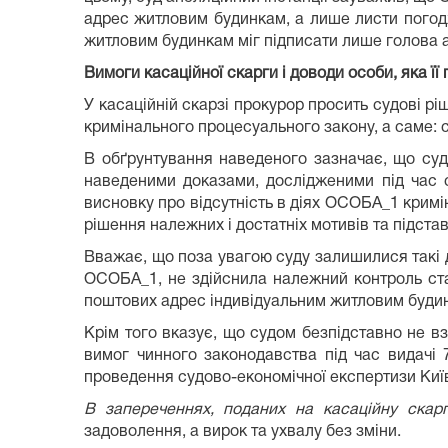
адрес житловим будинкам, а лише листи погод
житловим будинкам міг підписати лише голова а
Вимоги касаційної скарги і доводи особи, яка її
У касаційній скарзі прокурор
просить судові рі
кримінального процесуального закону, а саме: 
В обґрунтування наведеного зазначає, що суд
наведеними доказами, дослідженими під час 
висновку про відсутність в діях ОСОБА_1 кримі
рішення належних і достатніх мотивів та підстав
Вважає, що поза увагою суду залишилися такі д
ОСОБА_1, не здійснила належний контроль ста
поштових адрес індивідуальним житловим буди
Крім того вказує, що судом безпідставно не вз
вимог чинного законодавства під час видачі
проведення судово-економічної експертизи Киї
В запереченнях, поданих на касаційну скар
задоволення, а вирок та ухвалу без зміни.