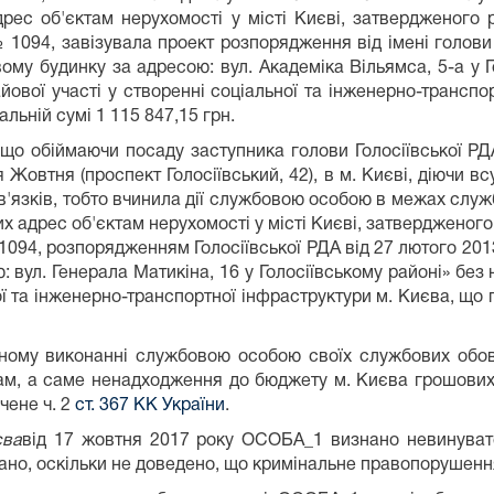
ес об'єктам нерухомості у місті Києві, затвердженого
№ 1094, завізувала проект розпорядження від імені голови
му будинку за адресою: вул. Академіка Вільямса, 5-а у 
йової участі у створенні соціальної та інженерно-транспо
ьній сумі 1 115 847,15 грн.
о обіймаючи посаду заступника голови Голосіївської РДА,
я Жовтня (проспект Голосіївський, 42), в м. Києві, діючи
'язків, тобто вчинила дії службовою особою в межах служ
х адрес об'єктам нерухомості у місті Києві, затверджено
 1094, розпорядженням Голосіївської РДА від 27 лютого 2
 вул. Генерала Матикіна, 16 у Голосіївському районі» бе
ної та інженерно-транспортної інфраструктури м. Києва, 
ому виконанні службовою особою своїх службових обов'
ам, а саме ненадходження до бюджету м. Києва грошових к
чене ч. 2
ст. 367 КК України
.
єва
від 17 жовтня 2017 року ОСОБА_1 визнано невинуват
дано, оскільки не доведено, що кримінальне правопорушен