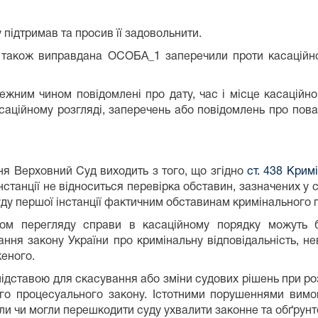
 підтримав та просив її задовольнити.
 а також виправдана ОСОБА_1 заперечили проти касаційно
жним чином повідомлені про дату, час і місце касаційно
саційному розгляді, заперечень або повідомлень про пова
ня Верховний Суд виходить з того, що згідно
ст. 438 Крим
 інстанції не відноситься перевірка обставин, зазначених у 
суду першої інстанції фактичним обставинам кримінального
м перегляду справи в касаційному порядку можуть б
ння закону України про кримінальну відповідальність, не
еного.
ідставою для скасування або зміни судових рішень при розгл
го процесуального закону. Істотними порушеннями вимо
или чи могли перешкодити суду ухвалити законне та обґрунт