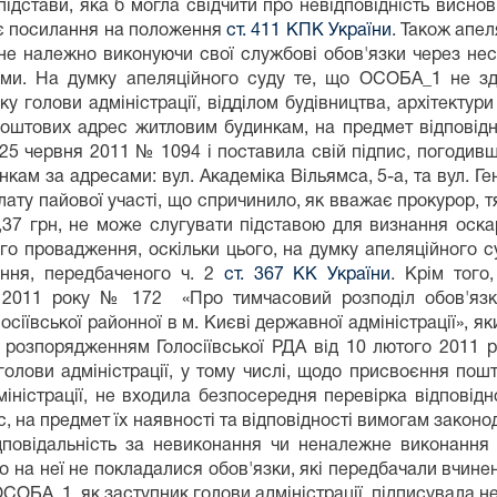
підстави, яка б могла свідчити про невідповідність вис
нє посилання на положення
ст. 411 КПК України
. Також апе
не належно виконуючи свої службові обов'язки через несу
ми. На думку апеляційного суду те, що ОСОБА_1 не зд
ку голови адміністрації, відділом будівництва, архітекту
оштових адрес житловим будинкам, на предмет відповідн
д 25 червня 2011 № 1094 і поставила свій підпис, погод
м за адресами: вул. Академіка Вільямса, 5-а, та вул. Ген
лату пайової участі, що спричинило, як вважає прокурор,
0,37 грн, не може слугувати підставою для визнання оск
о провадження, оскільки цього, на думку апеляційного су
ння, передбаченого ч. 2
ст. 367 КК України
. Крім того
ня 2011 року № 172 «Про тимчасовий розподіл обов'язк
осіївської районної в м. Києві державної адміністрації», 
й розпорядженням Голосіївської РДА від 10 лютого 2011 
голови адміністрації, у тому числі, щодо присвоєння пош
іністрації, не входила безпосередня перевірка відповідн
 на предмет їх наявності та відповідності вимогам законо
овідальність за невиконання чи неналежне виконання 
 на неї не покладалися обов'язки, які передбачали вчинен
 ОСОБА_1, як заступник голови адміністрації, підписувала