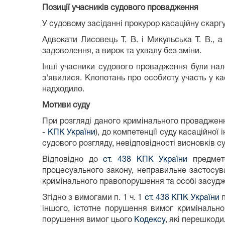
Позиції учасників судового провадження
У судовому засіданні прокурор касаційну скаргу
Адвокати Лисовець Т. В. і Микульська Т. В.,
задоволення, а вирок та ухвалу без зміни.
Інші учасники судового провадження були нале
з'явилися. Клопотань про особисту участь у ка
надходило.
Мотиви суду
При розгляді даного кримінального проваджен
-
КПК України
), до компетенції суду касаційної
судового розгляду, невідповідності висновків 
Відповідно до
ст. 438 КПК України
предмето
процесуального закону, неправильне застосува
кримінального правопорушення та особі засудж
Згідно з вимогами п. 1 ч. 1
ст. 438 КПК України
п
іншого, істотне порушення вимог кримінально
порушення вимог цього
Кодексу
, які перешкод