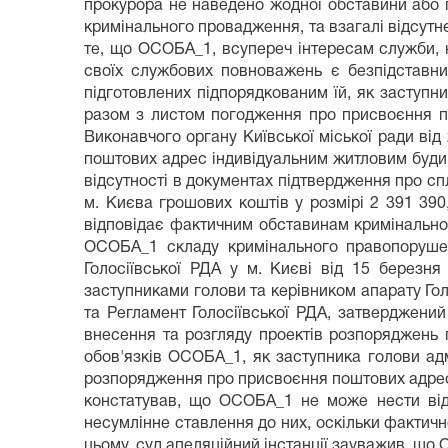
прокурора не наведено жодної обставини або 
кримінального провадження, та взагалі відсут
те, що ОСОБА_1, всупереч інтересам служби, 
своїх службових повноважень є безпідставни
підготовлених підпорядкованим їй, як заступни
разом з листом погодження про присвоєння п
Виконавчого органу Київської міської ради ві
поштових адрес індивідуальним житловим будинка
відсутності в документах підтвердження про сп
м. Києва грошових коштів у розмірі 2 391 39
відповідає фактичним обставинам кримінальног
ОСОБА_1 складу кримінального правопоруше
Голосіївської РДА у м. Києві від 15 берез
заступниками голови та керівником апарату Гол
та Регламент Голосіївської РДА, затверджени
внесення та розгляду проектів розпоряджень 
обов'язків ОСОБА_1, як заступника голови адм
розпорядження про присвоєння поштових адрес,
констатував, що ОСОБА_1 не може нести відп
несумлінне ставлення до них, оскільки фактично
цьому, суд апеляційний інстанції зауважив, що