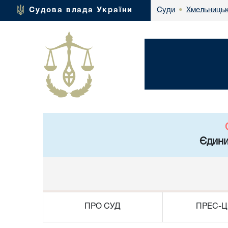
Хмельницьк
Судова влада України
Суди
•
Єдини
ПРО СУД
ПРЕС-Ц