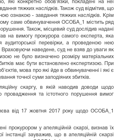
, які конкретно обов'язки, покладені на неї
вдання тяжких наслідків. Також суд відмітив, що
ючою ознакою - завдання тяжких наслідків. Крім
 цьому саме обвинувачення ОСОБА_1 містить ряд
опорушення. Також, місцевий суд дослідив надані
тав на вимогу прокурора самого експерта, яка
 аудиторської перевірки, а проведеною нею
. Враховуючи наведене, суд не взяв до уваги як
тизою не було визначено розміру матеріальних
 збитків має бути встановлено експертизою. При
єктів, мова про які йде в обвинуваченні і які є
вання точної суми заподіяних збитків.
ляційну скаргу, в якій наводив доводи щодо
го провадження та істотного порушення вимог
 Києва від 17 жовтня 2017 року щодо ОСОБА_1
і прокурором у апеляційній скарзі, визнав їх
 інстанції зауважив, що в апеляційній скарзі