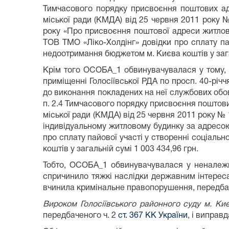
Тимчасового порядку присвоєння поштових адр
міської ради (КМДА) від 25 червня 2011 року 
року «Про присвоєння поштової адреси житлово
ТОВ ТМО «Ліко-Холдінг» довідки про сплату па
недоотримання бюджетом м. Києва коштів у загал
Крім того ОСОБА_1 обвинувачувалася у тому, щ
приміщенні Голосіївської РДА по просп. 40-річч
до виконання покладених на неї службових обов
п. 2.4 Тимчасового порядку присвоєння поштови
міської ради (КМДА) від 25 червня 2011 року №
індивідуальному житловому будинку за адресою:
про сплату пайової участі у створенні соціаль
коштів у загальній сумі 1 003 434,96 грн.
Тобто, ОСОБА_1 обвинувачувалася у неналежн
спричинило тяжкі наслідки державним інтерес
вчинила кримінальне правопорушення, передба
Вироком Голосіївського районного суду м. Ки
передбаченого ч. 2
ст. 367 КК України
, і виправ