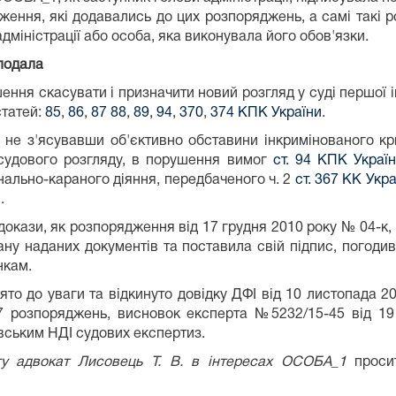
ження, які додавались до цих розпоряджень, а самі такі
дміністрації або особа, яка виконувала його обов'язки.
 подала
шення скасувати і призначити новий розгляд у суді першої і
статей:
85
,
86
,
87
88
,
89
,
94
,
370
,
374 КПК України
.
 не з'ясувавши об'єктивно обставини інкримінованого кр
судового розгляду, в порушення вимог
ст. 94 КПК Украї
нально-караного діяння, передбаченого ч. 2
ст. 367 КК Укра
.
окази, як розпорядження від 17 грудня 2010 року № 04-к, №
ну наданих документів та поставила свій підпис, пого
нкам.
ято до уваги та відкинуто довідку ДФІ від 10 листопада 
 7 розпоряджень, висновок експерта №5232/15-45 від 19
вським НДІ судових експертиз.
гу адвокат Лисовець Т. В. в інтересах ОСОБА_1
просит