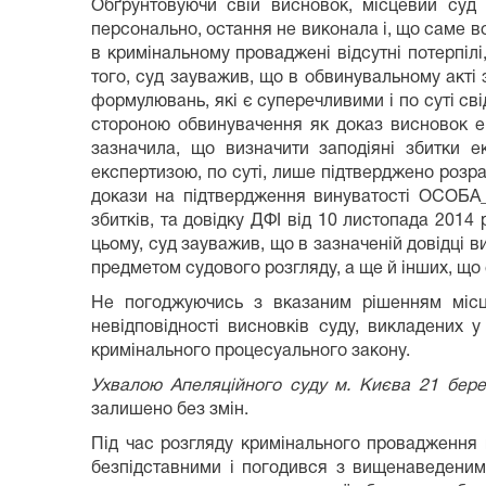
Обґрунтовуючи свій висновок, місцевий суд 
персонально, остання не виконала і, що саме во
в кримінальному проваджені відсутні потерпілі
того, суд зауважив, що в обвинувальному акті
формулювань, які є суперечливими і по суті сві
стороною обвинувачення як доказ висновок ек
зазначила, що визначити заподіяні збитки
експертизою, по суті, лише підтверджено розра
докази на підтвердження винуватості ОСОБА_1
збитків, та довідку ДФІ від 10 листопада 2014
цьому, суд зауважив, що в зазначеній довідці в
предметом судового розгляду, а ще й інших, що
Не погоджуючись з вказаним рішенням місце
невідповідності висновків суду, викладених
кримінального процесуального закону.
Ухвалою Апеляційного суду м. Києва 21 бере
залишено без змін.
Під час розгляду кримінального провадження 
безпідставними і погодився з вищенаведеними