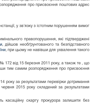
 розпорядження про присвоєння поштових адрес
нстанції, у зв'язку з істотним порушенням вимог
имінального правопорушення, які підтверджені
ни
, дійшов необґрунтованого та безпідставного
їни
, при цьому не навівши для ухвалення такого
 172 від 15 березня 2011 року, а також те , що
дивши тим самим розпорядження про присвоєння
2014 року за результатами перевірки дотримання
 червня 2015 року складений за результатами
ь касаційну скаргу прокурора залишити без