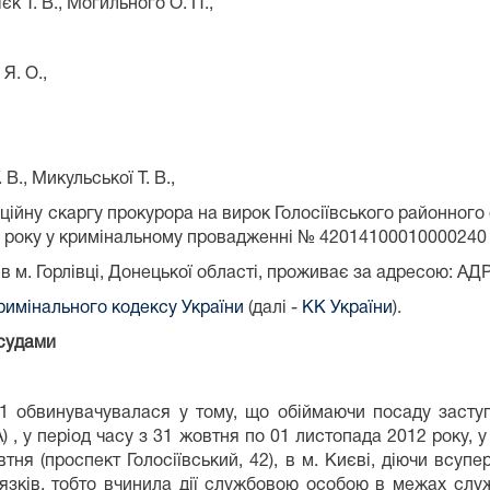
ильного О. П.,
. О.,
льської Т. В.,
ційну скаргу прокурора на вирок Голосіївського районного 
18 року у кримінальному провадженні № 4201410001000024
 м. Горлівці, Донецької області, проживає за адресою: АД
Кримінального кодексу України
(далі -
КК України
).
 судами
обвинувачувалася у тому, що обіймаючи посаду заступн
А) , у період часу з 31 жовтня по 01 листопада 2012 року, у
втня (проспект Голосіївський, 42), в м. Києві, діючи всу
язків, тобто вчинила дії службовою особою в межах служ