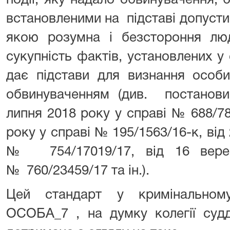
події, яку надало обвинувачення,
встановленими на підставі допустим
якою розумна і безстороння л
сукупність фактів, установлених у с
дає підстави для визнання особ
обвинуваченням (див. постанови
липня 2018 року у справі № 688/78
року у справі № 195/1563/16-к, від 
№ 754/17019/17, від 16 вере
№ 760/23459/17 та ін.).
Цей стандарт у кримінальном
ОСОБА_7 , на думку колегії судд