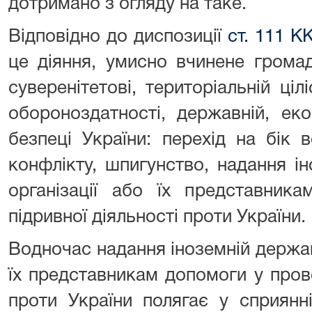
дотримано з огляду на таке.
Відповідно до диспозиції
ст. 111 К
це діяння, умисно вчинене грома
суверенітетові, територіальній ціл
обороноздатності, державній, еко
безпеці України: перехід на бік 
конфлікту, шпигунство, надання ін
організації або їх представник
підривної діяльності проти України.
Водночас надання іноземній державі
їх представникам допомоги у прове
проти України полягає у сприянн