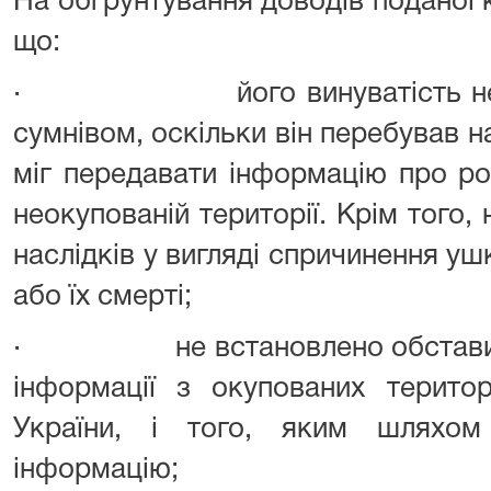
На обґрунтування доводів поданої к
що:
· його винуватість не до
сумнівом, оскільки він перебував на
міг передавати інформацію про р
неокупованій території. Крім того,
наслідків у вигляді спричинення 
або їх смерті;
· не встановлено обставин, за
інформації з окупованих терито
України, і того, яким шляхом
інформацію;