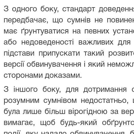
З одного боку, стандарт доведен
передбачає, що сумнів не повине
має ґрунтуватися на певних уста
або недоведеності важливих для
підстави припускати такий розвит
версії обвинувачення і який немо
сторонами доказами.
З іншого боку, для дотримання 
розумним сумнівом недостатньо, 
була лише більш вірогідною за ве
вимагає, щоб будь-який обґрунто