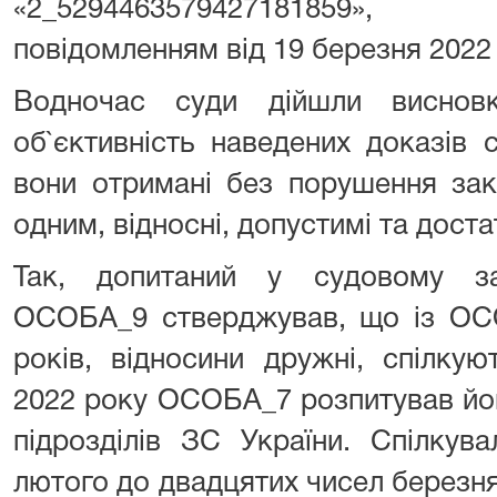
«2_5294463579427181859», «2
повідомленням від 19 березня 2022
Водночас суди дійшли висновк
об`єктивність наведених доказів 
вони отримані без порушення зак
одним, відносні, допустимі та достат
Так, допитаний у судовому зас
ОСОБА_9 стверджував, що із ОС
років, відносини дружні, спілку
2022 року ОСОБА_7 розпитував йо
підрозділів ЗС України. Спілкув
лютого до двадцятих чисел березн