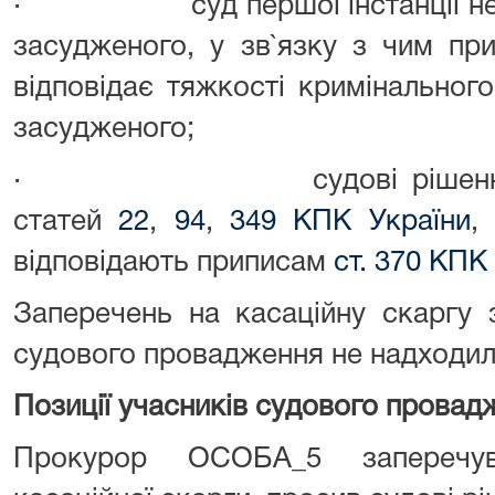
· суд першої інстанції не вр
засудженого, у зв`язку з чим пр
відповідає тяжкості кримінальног
засудженого;
· судові рішення ухва
статей
22
,
94
,
349 КПК України
,
відповідають приписам
ст. 370 КПК
Заперечень на касаційну скаргу 
судового провадження не надходил
Позиції
учасників судового провад
Прокурор ОСОБА_5 заперечув