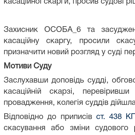
касаційної скарги, просив судові р
Захисник ОСОБА_6 та засудже
касаційну скаргу, просили скас
призначити новий розгляд у суді пер
Мотиви
Суду
Заслухавши доповідь судді, обгов
касаційній скарзі, перевіривши
провадження, колегія суддів дійшла
Відповідно до приписів
ст. 438 К
скасування або зміни судового 