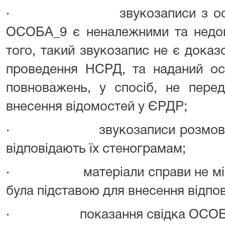
· звукозаписи з особист
ОСОБА_9 є неналежними та недоп
того, такий звукозапис не є доказ
проведення НСРД, та наданий ос
повноважень, у спосіб, не пере
внесення відомостей у ЄРДР;
· звукозаписи розмов ОС
відповідають їх стенограмам;
· матеріали справи не містя
була підставою для внесення відпо
· показання свідка ОСОБА_9