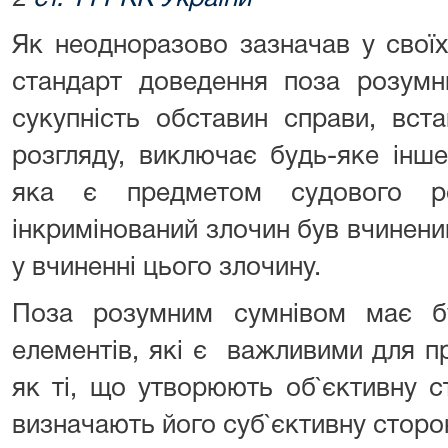
Як неодноразово зазначав у свої
стандарт доведення поза розумн
сукупність обставин справи, вст
розгляду, виключає будь-яке інше
яка є предметом судового ро
інкримінований злочин був вчинени
у вчиненні цього злочину.
Поза розумним сумнівом має б
елементів, які є важливими для пра
як ті, що утворюють об`єктивну ст
визначають його суб`єктивну сторо