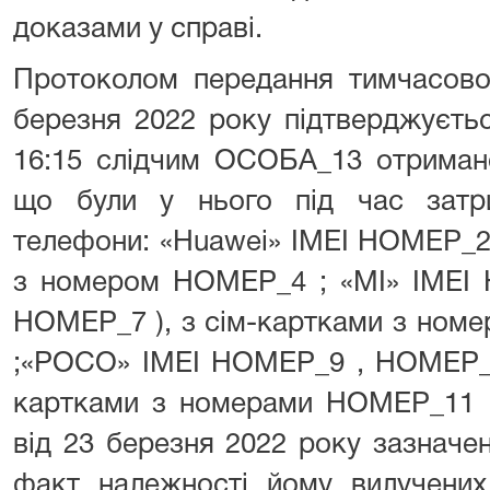
доказами у справі.
Протоколом передання тимчасово
березня 2022 року підтверджуєтьс
16:15 слідчим ОСОБА_13 отриман
що були у нього під час затр
телефони: «Huawei» IMEI НОМЕР_2
з номером НОМЕР_4 ; «МІ» IMEI
НОМЕР_7 ), з сім-картками з но
;«РОСО» ІМЕІ НОМЕР_9 , НОМЕР_1
картками з номерами НОМЕР_11 ,
від 23 березня 2022 року зазнач
факт належності йому вилучених