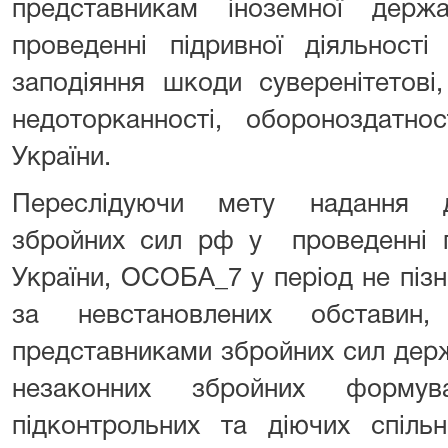
представникам іноземної дер
проведенні підривної діяльност
заподіяння шкоди суверенітетові, 
недоторканності, обороноздатно
України.
Переслідуючи мету надання д
збройних сил рф у проведенні пі
України, ОСОБА_7 у період не піз
за невстановлених обстави
представниками збройних сил дер
незаконних збройних форм
підконтрольних та діючих спі