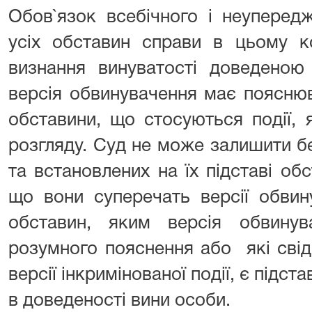
Обов`язок всебічного і неуперед
усіх обставин справи в цьому к
визнання винуватості доведеною
версія обвинувачення має пояснюв
обставини, що стосуються події,
розгляду. Суд не може залишити бе
та встановлених на їх підставі обс
що вони суперечать версії обвин
обставин, яким версія обвину
розумного пояснення або які свід
версії інкримінованої події, є підс
в доведеності вини особи.