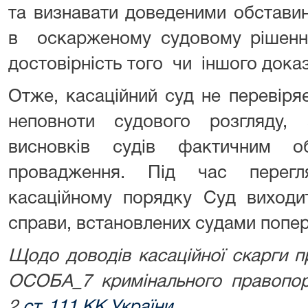
та визнавати доведеними обставин
в оскарженому судовому рішенні
достовірність того чи іншого доказ
Отже, касаційний суд не перевіря
неповноти судового розгляду, 
висновків судів фактичним об
провадження. Під час перег
касаційному порядку Суд виходи
справи, встановлених судами попере
Щодо доводів касаційної скарги п
ОСОБА_7 кримінального правопор
2
ст. 111 КК України