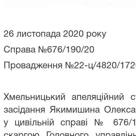
26 листопада 2020 року
Справа №676/190/20
Провадження №22-ц/4820/172
Хмельницький апеляційний с
засідання Якимишина Олекса
у цивільній справі № 676/1
скаргою Головного управлін