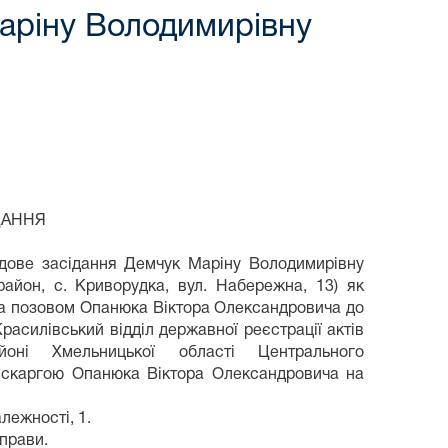
аріну Володимирівну
ДАННЯ
удове засідання Демчук Маріну Володимирівну
район, с. Криворудка, вул. Набережна, 13) як
 за позовом Опанюка Віктора Олександровича до
расилівський відділ державної реєстрації актів
оні Хмельницької області Центрального
ою скаргою Опанюка Віктора Олександровича на
лежності, 1.
прави.