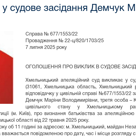
у судове засідання Демчук М
Справа № 677/1553/22
Провадження № 22-ц/820/1703/25
7 липня 2025 року
ОГОЛОШЕННЯ ПРО ВИКЛИК В СУДОВЕ ЗАСІ
Хмельницький апеляційний суд викликає у с
(31061, Хмельницька область, Хмельницький 
відповідачку у цивільній справі №677/1553/22
Демчук Маріни Володимирівни, третя особа – К
цивільного стану у Хмельницькому рай
тиції (м. Київ), про визнання батьківства за апеляційн
цької області від 22 травня 2025 року.
оку об 11 годині за адресою: м. Хмельницький, майдан Неза
вважається повідомленою про дату, час і місце розгляду с