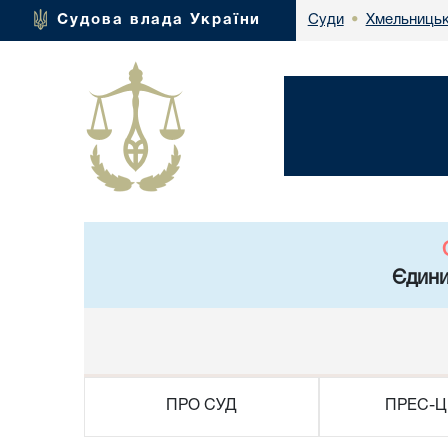
Хмельницьк
Судова влада України
Суди
•
Єдини
ПРО СУД
ПРЕС-Ц