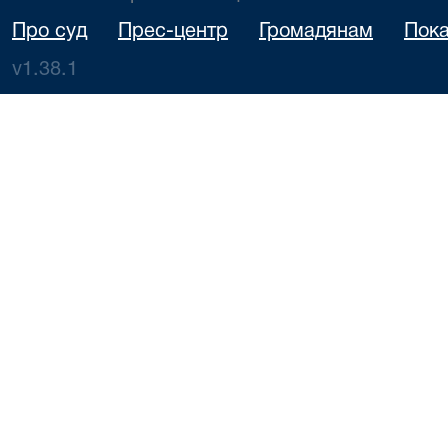
Про суд
Прес-центр
Громадянам
Пока
v1.38.1