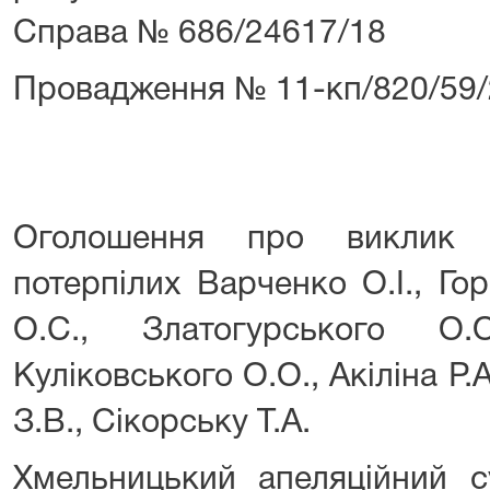
Справа № 686/24617/18
Провадження № 11-кп/820/59/
Оголошення про виклик 
потерпілих Варченко О.І., Го
О.С., Златогурського О.
Куліковського О.О., Акіліна Р.
З.В., Сікорську Т.А.
Хмельницький апеляційний с