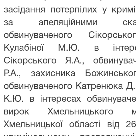
засідання потерпілих у крим
за апеляційними ска
обвинуваченого Сікорськ
Кулабіної М.Ю. в інтере
Сікорського Я.А., обвинува
Р.А., захисника Божинськ
обвинуваченого Катренюка Д.
К.Ю. в інтересах обвинуваче
вирок Хмельницького мі
Хмельницької області від 2