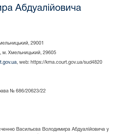
ира Абдуалійовича
мельницький, 29001
, м. Хмельницький, 29605
t.gov.ua
, web: https://kma.court.gov.ua/sud4820
 686/20623/22
ваченню Васильєва Володимира Абдуалійовича у