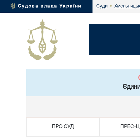
Хмельницьк
Судова влада України
Суди
•
Єдини
ПРО СУД
ПРЕС-Ц