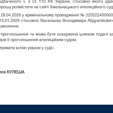
дбаченого ч. 3 ст. 110 КК України, стосовно якого зд
и, прошу розмістити на сайті Хмельницького апеляційного су
д 29.04.2026 у кримінальному провадженні № 220222400000
 15.01.2026 стосовно Васильєва Володимира Абдуалійович
доволення.
її проголошення та може бути оскаржена шляхом подачі ка
 дня її проголошення апеляційним судом.
имати копію ухвали у суді».
 КУЛЕША