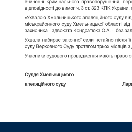
вчиненні кримінального правопорушення, пере
відповідності до вимог ч. 3 ст. 323 КПК Україн
«Ухвалою Хмельницького апеляційного суду ві
міськрайонного суду Хмельницької області від
захисника - адвоката Кондратюка О.А. - без за
Ухвала набирає законної сили негайно після 
суду Верховного Суду протягом трьох місяців з
Учасники судового провадження мають право отр
Суддя Хмельницького
апеляційного суду Лариса