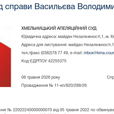
д справи Васильєва Володим
ХМЕЛЬНИЦЬКИЙ АПЕЛЯЦІЙНИЙ СУД
Юридична адреса: майдан Незалежності,1, м. Х
Адреса для листування: майдан Незалежності,1
тел./факс (0382)78 77 49, e-mail:
inbox@kma.cour
Код ЄДРПОУ 42255375
06 травня 2026 року Справа №
Провадження № 11-кп/820/288/26
ення № 22022240000000070 від 05 травня 2022 по обвину