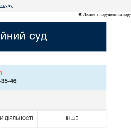
о суду
Людям з порушенням зору
йний суд
л
-35-46
И ДІЯЛЬНОСТІ
ІНШЕ