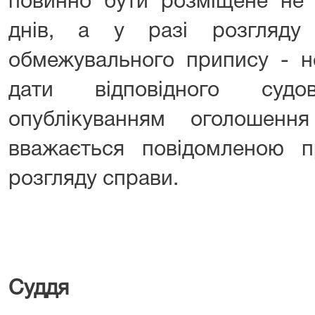
повинно бути розміщене не 
днів, а у разі розгляду
обмежувального припису - н
дати відповідного судо
опублікуванням оголошен
вважається повідомленою п
розгляду справи.
Суддя