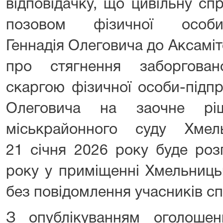
відповідачку, що цивільну с
позовом фізичної особи-
Геннадія Олеговича до Аксаміт
про стягнення заборгован
скаргою фізичної особи-підпр
Олеговича на заочне ріш
міськрайонного суду Хмел
21 січня 2026 року буде роз
року у приміщенні Хмельниць
без повідомлення учасників сп
З опублікуванням оголоше