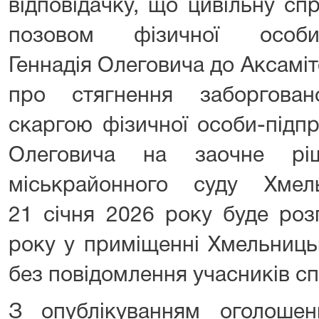
відповідачку, що цивільну с
позовом фізичної особи-
Геннадія Олеговича до Аксаміт
про стягнення заборгован
скаргою фізичної особи-підпр
Олеговича на заочне ріш
міськрайонного суду Хмел
21 січня 2026 року буде роз
року у приміщенні Хмельниць
без повідомлення учасників сп
З опублікуванням оголоше