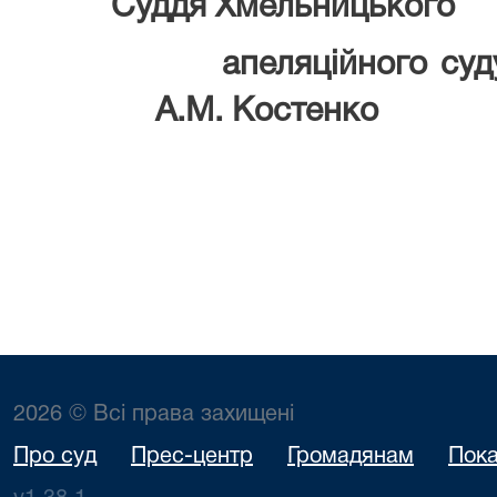
Суддя Хмельницького
апеляційн
А.М. Костенко
2026 © Всі права захищені
Про суд
Прес-центр
Громадянам
Пока