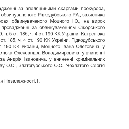
женні за апеляційними скаргами прокурора,
 обвинуваченого Рідкодубського Р.А., захисника
сах обвинуваченого Моцного І.О., на вирок
у провадженні за обвинуваченням Сікорського
 ч. 5 ст. 185, ч. 4 ст. 190 КК України, Катренюка
ст. 185, ч. 4 ст. 190 КК України, Рідкодубського
т. 190 КК України, Моцного Івана Олеговича, у
 Костюка Олександра Володимировича, у вчиненні
іза Андрія Івановича, у вчиненні кримінальних
ову О.С., Златогурського О.О., Чехлатого Сергія
н Незалежності,1.