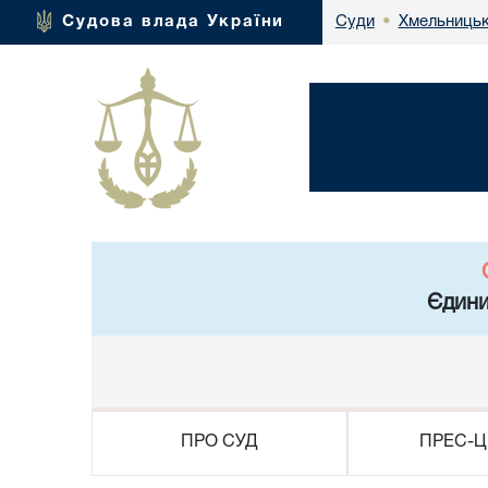
Хмельницьк
Судова влада України
Суди
•
Єдини
ПРО СУД
ПРЕС-Ц