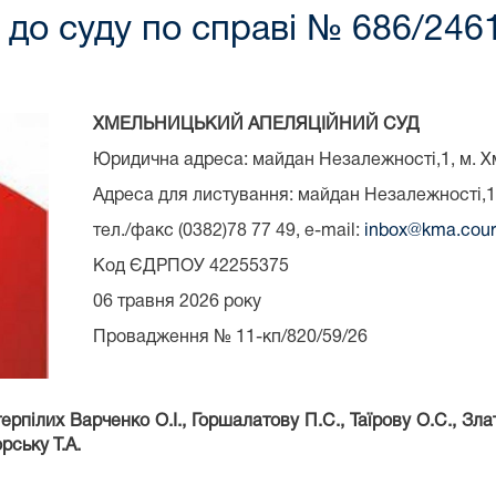
до суду по справі № 686/246
ХМЕЛЬНИЦЬКИЙ АПЕЛЯЦІЙНИЙ СУД
Юридична адреса: майдан Незалежності,1, м. Х
Адреса для листування: майдан Незалежності,1
тел./факс (0382)78 77 49, e-mail:
inbox@kma.cour
Код ЄДРПОУ 42255375
06 травня 2026 року Сп
Провадження № 11-кп/820/59/26
пілих Варченко О.І., Горшалатову П.С., Таїрову О.С., Зла
орську Т.А.