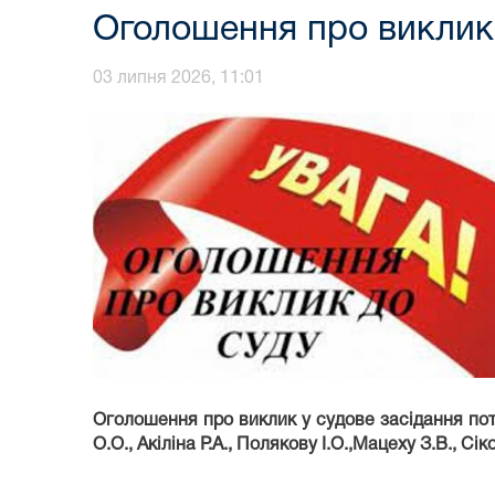
Оголошення про виклик 
03 липня 2026, 11:01
Оголошення про виклик у судове засідання потер
О.О., Акіліна Р.А., Полякову І.О.,Мацеху З.В., Сік