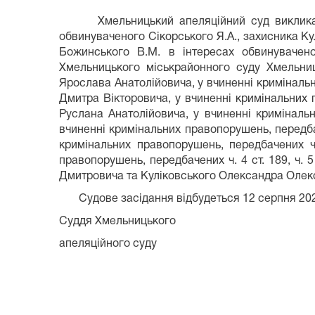
Хмельницький апеляційний суд викликає у 
обвинуваченого Сікорського Я.А., захисника Ку
Божинського В.М. в інтересах обвинувачен
Хмельницького міськрайонного суду Хмельниц
Ярослава Анатолійовича, у вчиненні кримінальних 
Дмитра Вікторовича, у вчиненні кримінальних пра
Руслана Анатолійовича, у вчиненні кримінальн
вчиненні кримінальних правопорушень, передбач
кримінальних правопорушень, передбачених ч. 
правопорушень, передбачених ч. 4 ст. 189, ч. 5
Дмитровича та Куліковського Олександра Олек
Судове засідання відбудеться 12 серпня 2026 
Суддя Хмельницького
апеляційного суду