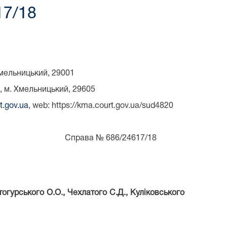
17/18
мельницький, 29001
, м. Хмельницький, 29605
t.gov.ua
, web: https://kma.court.gov.ua/sud4820
рава № 686/24617/18
тогурського О.О., Чехлатого С.Д., Куліковського