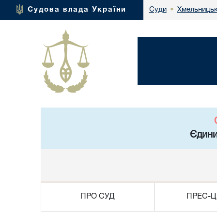
Хмельницьк
Судова влада України
Суди
•
Єдини
ПРО СУД
ПРЕС-Ц