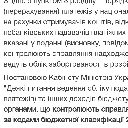
Згідно з пунктом 3 розділу I Поряд
(перерахування) платежів у націона
на рахунки отримувачів коштів, від
небанківських надавачів платіжних 
вказані у поданні (висновку, повідо
контролюють справляння надходжен
ведуть облік заборгованості в розрі
Постановою Кабінету Міністрів Укра
"Деякі питання ведення обліку подат
платежів) та інших доходів бюджет
органами, що контролюють справл
за кодами бюджетної класифікації 