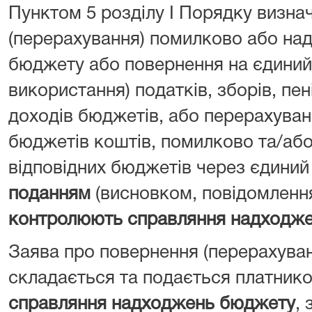
Пунктом 5 розділу I Порядку визна
(перерахування) помилково або над
бюджету або повернення на єдиний 
використання) податків, зборів, пен
доходів бюджетів, або перерахуван
бюджетів коштів, помилково та/або
відповідних бюджетів через єдиний
поданням
(висновком, повідомленн
контролюють справляння надходж
Заява про повернення (перерахува
складається та подається платник
справляння надходжень бюджету
, 