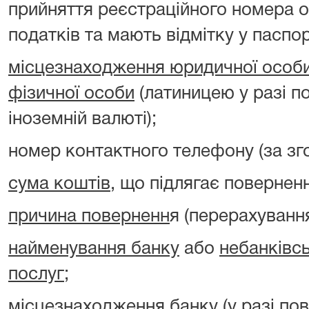
прийняття реєстраційного номера о
податків та мають відмітку у паспорт
місцезнаходження юридичної особ
фізичної особи
(латиницею у разі п
іноземній валюті);
номер контактного телефону (за зг
сума коштів
, що підлягає повернен
причина поверненн
я (перерахуванн
найменування банку
або
небанківс
послуг
;
місцезнаходження банку
(у разі по