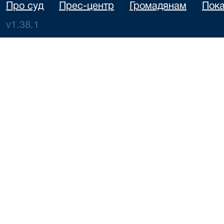
Про суд
Прес-центр
Громадянам
Пока
v1.38.1