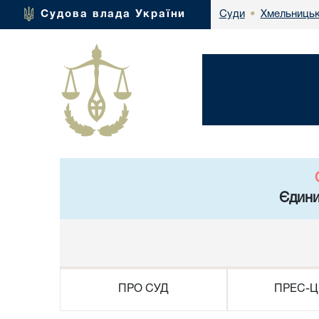
Хмельницьк
Судова влада України
Суди
•
Єдини
ПРО СУД
ПРЕС-Ц