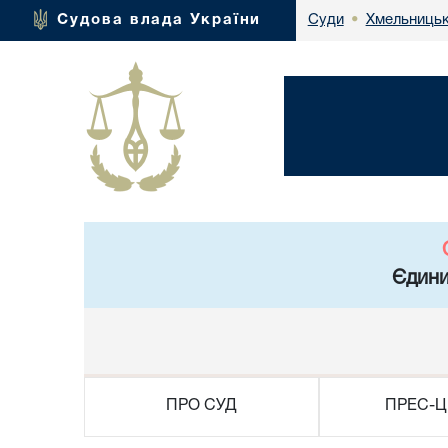
Хмельницьк
Судова влада України
Суди
•
Єдини
ПРО СУД
ПРЕС-Ц