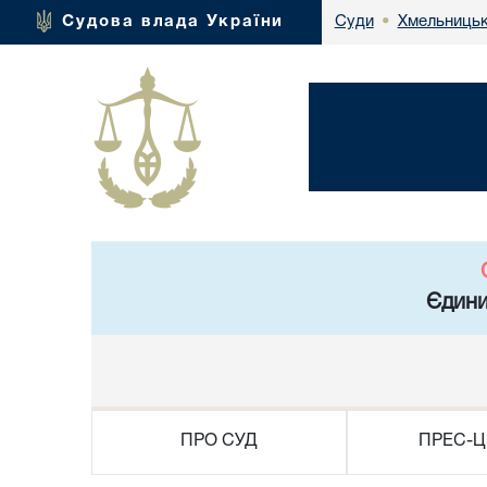
Хмельницьк
Судова влада України
Суди
•
Єдини
ПРО СУД
ПРЕС-Ц