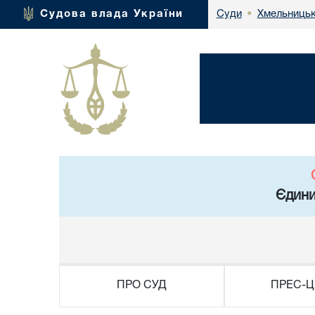
Хмельницьк
Судова влада України
Суди
•
Єдини
ПРО СУД
ПРЕС-Ц