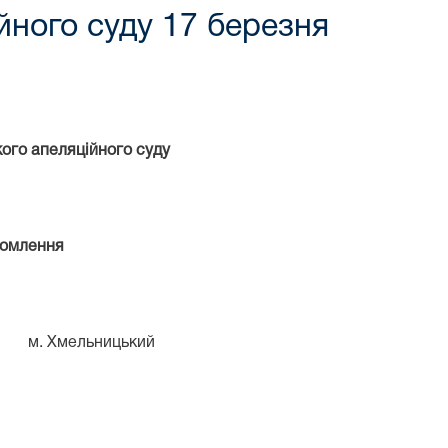
йного суду 17 березня
ого апеляційного суду
домлення
мельницький