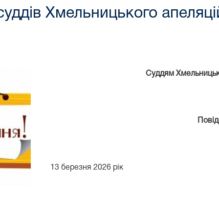
уддів Хмельницького апеляці
Суддям Хмельницьк
Пові
13 березня 2026 рік м. Х