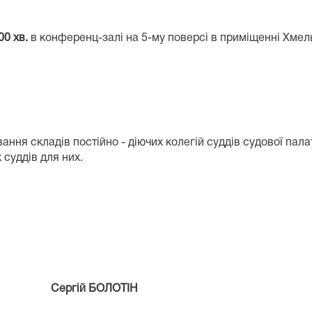
00 хв.
в конференц-залі на 5-му поверсі в приміщенні Хмел
ння складів постійно - діючих колегій суддів судової пал
 суддів для них.
ій БОЛОТІН