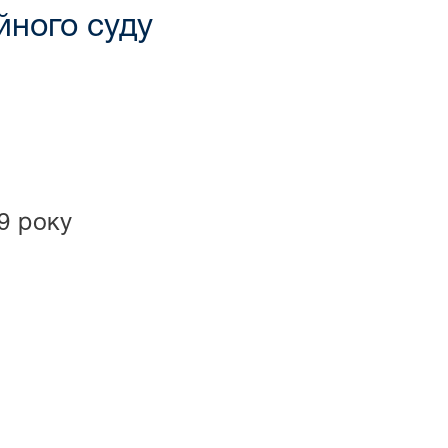
йного суду
9 року