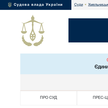
Хмельницьк
Судова влада України
Суди
•
Єдини
ПРО СУД
ПРЕС-Ц