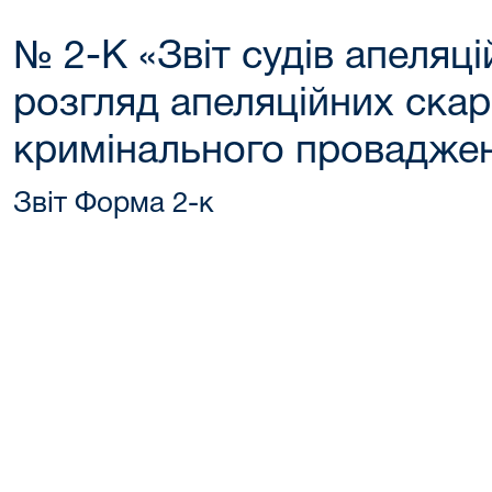
№ 2-К «Звіт судів апеляцій
розгляд апеляційних скар
кримінального провадже
Звіт Форма 2-к