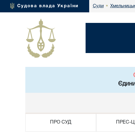
Хмельницьк
Судова влада України
Суди
•
Єдини
ПРО СУД
ПРЕС-Ц