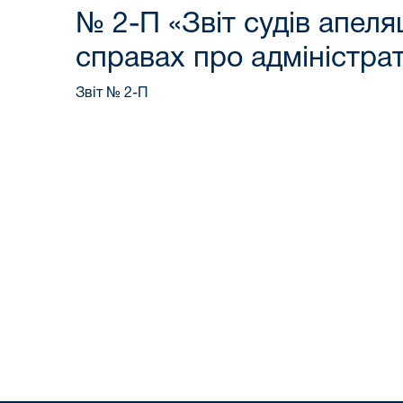
№ 2-П «Звіт судів апеля
справах про адміністра
Звіт № 2-П