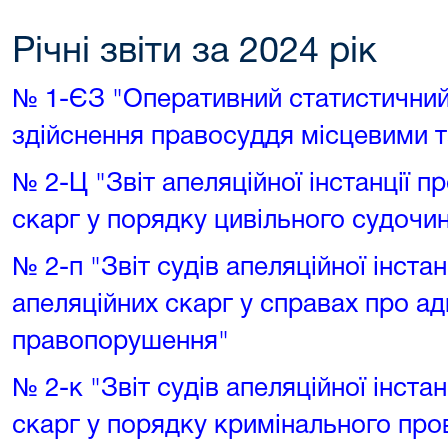
Річні звіти за 2024 рік
№ 1-ЄЗ "Оперативний статистичний
здійснення правосуддя місцевими 
№ 2-Ц "Звіт апеляційної інстанції п
скарг у порядку цивільного судочи
№ 2-п "Звіт судів апеляційної інста
апеляційних скарг у справах про ад
правопорушення"
№ 2-к "Звіт судів апеляційної інста
скарг у порядку кримінального пр