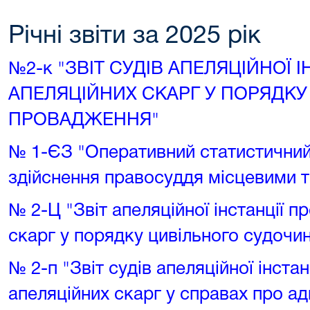
Річні звіти за 2025 рік
№2-к "ЗВІТ СУДІВ АПЕЛЯЦІЙНОЇ 
АПЕЛЯЦІЙНИХ СКАРГ У ПОРЯДК
ПРОВАДЖЕННЯ"
№ 1-ЄЗ "Оперативний статистичний
здійснення правосуддя місцевими 
№ 2-Ц "Звіт апеляційної інстанції п
скарг у порядку цивільного судочи
№ 2-п "Звіт судів апеляційної інста
апеляційних скарг у справах про ад