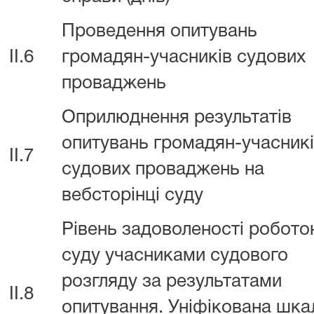
Проведення опитувань
II.6
громадян-учасників судових
проваджень
Оприлюднення результатів
опитувань громадян-учасник
II.7
судових проваджень на
вебсторінці суду
Рівень задоволеності робот
суду учасниками судового
розгляду за результатами
II.8
опитування. Уніфікована шка