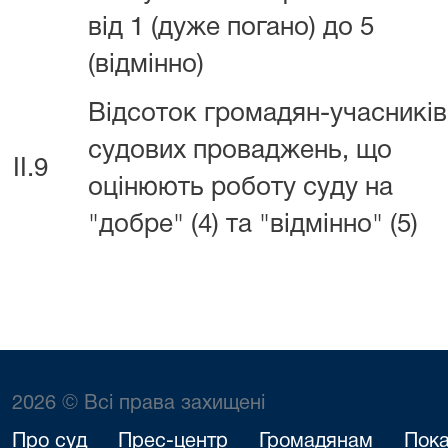
від 1 (дуже погано) до 5
(відмінно)
Відсоток громадян-учасників
судових проваджень, що
II.9
оцінюють роботу суду на
"добре" (4) та "відмінно" (5)
2026 © Всі права захищені
Про суд
Прес-центр
Громадянам
Пока