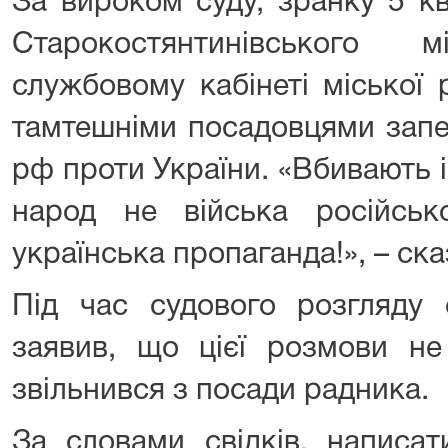
За вироком суду, зранку 5 к
Старокостянтинівського
службовому кабінеті міської 
тамтешніми посадовцями запе
рф проти України. «Вбивають 
народ не війська російськ
українська пропаганда!», – ска
Під час судового розгляду 
заявив, що цієї розмови не
звільнився з посади радника.
За словами свідків, написат