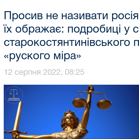
Просив не називати росі
їх ображає: подробиці у с
старокостянтинівського 
«руского міра»
12 серпня 2022, 08:25