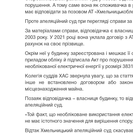
порушення. А тому саме вона як споживачка в р
має відповідати за позовом АТ «Хмельницькобле
Проте апеляційний суд при перегляді справи за
За матеріалами справи, відповідачка є власниц
2003 року. У 2021 році вона уклала договір з
рахунок на своє прізвище.
Окрім неї у будинку зареєстрована і мешкає ї
приладом обліку й підписала Акт про порушення 
необлікованої електричної енергії у розмірі 3831
Колегія суддів ХАС звернула увагу, що за стат
інше не встановлено договором або закон
місцезнаходження майна.
Позаяк відповідачка – власниця будинку, то ві
апеляційний суд.
«Той факт, що необліковане використання елек
не має істотного значення для вирішення спору,
Відтак Хмельницький апеляційний суд скасува