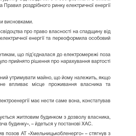
а Правил роздрібного ринку електричної енергії
ми висновками.
 свідоцтва про право власності на спадщину від
 електричної енергії та переоформила особовий
етикам, що під’єдналася до електромережі поза
 було прийнято рішення про нарахування вартості
заний утримувати майно, що йому належить, якщо
 не впливає місце проживання власника та
лектроенергії має нести саме вона, констатував
тується житловим будинком з дозволу власника,
ча будинку», – йдеться у постанові ХАС.
в позов АТ «Хмельницькобленерго» – стягнув з