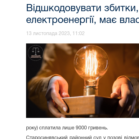
Відшкодовувати збитки,
електроенергії, має вла
13 листопада 2023, 11:02
року) сплатила лише 9000 гривень.
Старосинявський районний суд у позові відмови