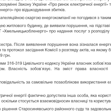
озумінні Закону України «Про ринок електричної енергії» т
нерго» про відшкодування збитків.
 апеляційною скаргою енергокомпанії не погодився з таки
ею житлового будинку, де виявили порушення, на підставі
 АТ «Хмельницькобленерго» про надання послуг з розподілу
ї сестра. Після виявлення порушення вона зізналася енерг
та протокол засідання Комісії з розгляду актів, на якому
9 грн.
тями 316-319 Цивільного кодексу України власник зобов`я
ом. Власність зобов`язує. На зміст права власності
дповідальність за самовільне позаоблікове використання е
тричної енергії фактично допустила інша особа, яка корис
 оскільки стосується взаємовідносин власниці та користува
в рішення Старосинявського районного суду та задовольни