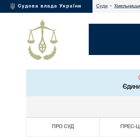
Хмельницьк
Судова влада України
Суди
•
Єдини
ПРО СУД
ПРЕС-Ц