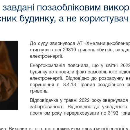
 завдані позаобліковим вико
сник будинку, а не користува
До суду звернулося АТ «Хмельницькобленер
стягнути з неї 29319 гривень збитків, зав
електроенергії.
Енергокомпанія пояснила, що у квітні 202
будинку встановили факт самовільного підк
електроенергії. Відповідно до розрахунку в
порушення п. 8.4.13 Правил роздрібного р
гривень.
Відповідачка у травні 2022 року звернулас
заборгованості. Відповідно до укладеног
протягом року перераховувати по 3193 грив
в. Виходив з того, що споживачем електричної енергії у б