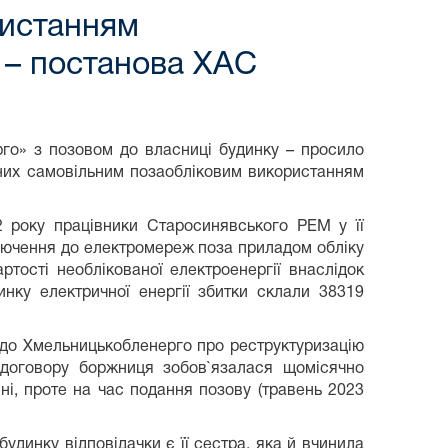
ристанням
ч – постанова ХАС
го» з позовом до власниці будинку – просило
даних самовільним позаобліковим використанням
2 року працівники Старосинявського РЕМ у її
лючення до електромереж поза приладом обліку
артості необлікованої електроенергії внаслідок
инку електричної енергії збитки склали 38319
я до Хмельницькобленерго про реструктуризацію
о договору боржниця зобов`язалася щомісячно
ні, проте на час подання позову (травень 2023
удинку відповідачки є її сестра, яка й вчинила