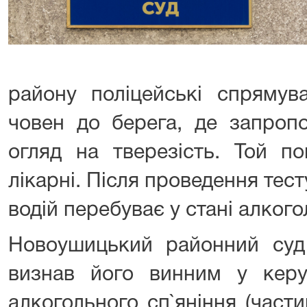
району поліцейські спрямув
човен до берега, де запропо
огляд на тверезість. Той п
лікарні. Після проведення тест
водій перебуває у стані алкого
Новоушицький районний суд 
визнав його винним у керу
алкогольного сп`яніння (част