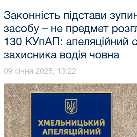
Законність підстави зупи
засобу – не предмет розгл
130 КУпАП: апеляційний 
захисника водія човна
09 січня 2025, 13:22