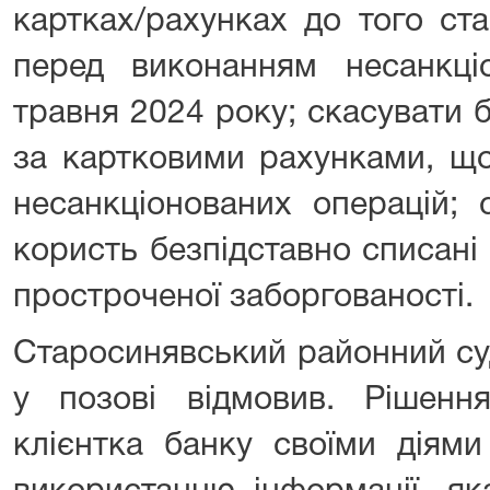
картках/рахунках до того ст
перед виконанням несанкці
травня 2024 року; скасувати 
за картковими рахунками, що
несанкціонованих операцій; 
користь безпідставно списані
простроченої заборгованості.
Старосинявський районний су
у позові відмовив. Рішен
клієнтка банку своїми діям