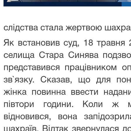
слідства стала жертвою шахра
Як встановив суд, 18 травня
селища Стара Синява подзво
представився працівником оп
зв`язку. Сказав, що для пон
жінка повинна ввести надан
півтори години. Коли ж м
відновився, вона запідозри
шахраїв. Відтак звернулася д