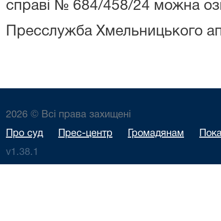
справі № 684/458/24 можна о
Пресслужба Хмельницького ап
2026 © Всі права захищені
Про суд
Прес-центр
Громадянам
Пока
v1.38.1