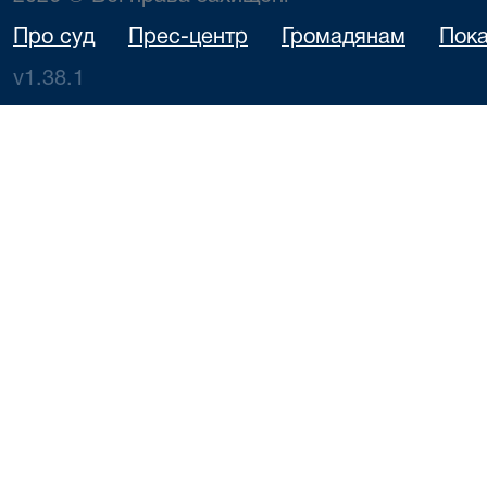
Про суд
Прес-центр
Громадянам
Пока
v1.38.1